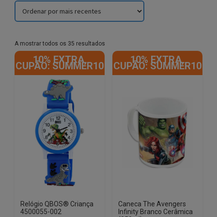
Sorted
A mostrar todos os 35 resultados
by
10% EXTRA,
10% EXTRA,
latest
CUPÃO: SUMMER10
CUPÃO: SUMMER10
Relógio QBOS® Criança
Caneca The Avengers
4500055-002
Infinity Branco Cerâmica