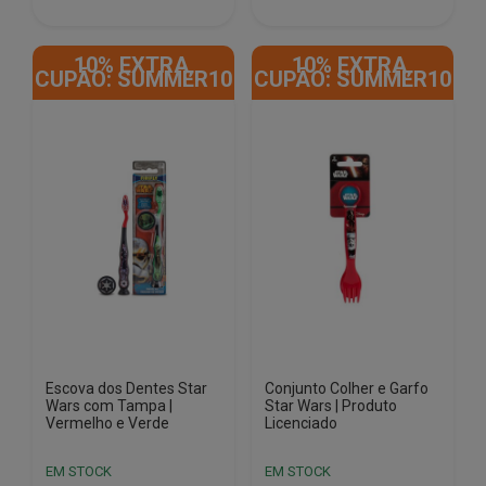
This
product
10% EXTRA,
10% EXTRA,
has
CUPÃO: SUMMER10
CUPÃO: SUMMER10
multiple
variants.
The
options
may
be
chosen
on
the
product
page
Escova dos Dentes Star
Conjunto Colher e Garfo
Wars com Tampa |
Star Wars | Produto
Vermelho e Verde
Licenciado
EM STOCK
EM STOCK