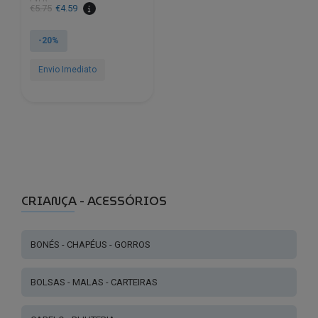
€
5.75
€
4.59
-20%
Envio Imediato
This
product
has
multiple
variants.
The
options
CRIANÇA - ACESSÓRIOS
may
be
BONÉS - CHAPÉUS - GORROS
chosen
on
the
BOLSAS - MALAS - CARTEIRAS
product
page