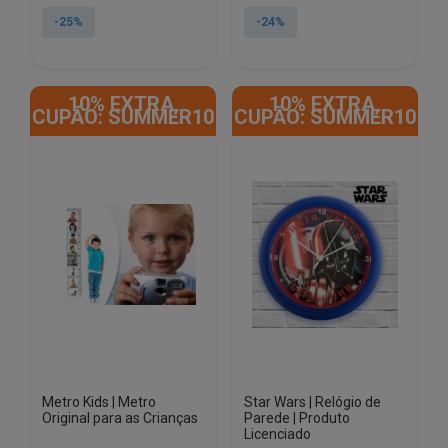
original
atual
original
atual
-25%
-24%
era:
é:
era:
é:
€17.19.
€12.90.
€34.44.
€26.17.
10% EXTRA,
10% EXTRA,
CUPÃO: SUMMER10
CUPÃO: SUMMER10
Metro Kids | Metro
Star Wars | Relógio de
Original para as Crianças
Parede | Produto
Licenciado