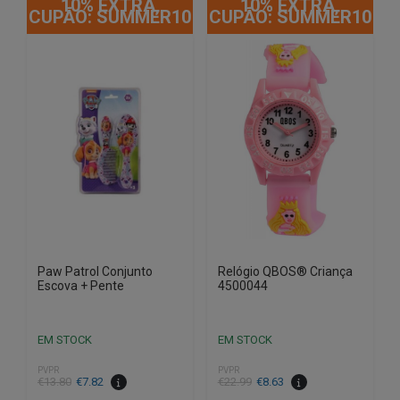
10% EXTRA,
10% EXTRA,
CUPÃO: SUMMER10
CUPÃO: SUMMER10
Paw Patrol Conjunto
Relógio QBOS® Criança
Escova + Pente
4500044
EM STOCK
EM STOCK
PVPR
PVPR
O
O
O
O
€
13.80
€
7.82
€
22.99
€
8.63
preço
preço
preço
preço