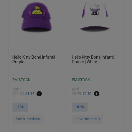
may
be
chosen
on
the
product
page
Hello Kitty Boné Infantil
Hello Kitty Boné Infantil
Purple
Purple | White
EM STOCK
EM STOCK
PVPR
PVPR
O
O
O
O
€
11.50
€
1.14
€
9.78
€
1.81
preço
preço
preço
preço
original
atual
original
atual
-90%
-81%
era:
é:
era:
é:
€11.50.
€1.14.
€9.78.
€1.81.
Envio Imediato
Envio Imediato