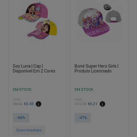
Soy Luna | Cap |
Boné Super Hero Girls |
Disponível Em 2 Cores
Produto Licenciado
EM STOCK
EM STOCK
PVPR
PVPR
O
O
€
8.63
€
3.45
€
11.73
€
6.21
preço
preço
original
atual
-60%
-47%
era:
é:
€11.73.
€6.21.
Envio Imediato