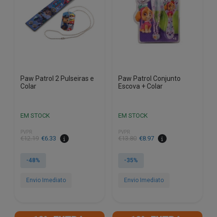
Paw Patrol 2 Pulseiras e
Paw Patrol Conjunto
Colar
Escova + Colar
EM STOCK
EM STOCK
PVPR
PVPR
O
O
O
O
€
12.19
€
6.33
€
13.80
€
8.97
preço
preço
preço
preço
original
atual
original
atual
-48%
-35%
era:
é:
era:
é:
€12.19.
€6.33.
€13.80.
€8.97.
Envio Imediato
Envio Imediato