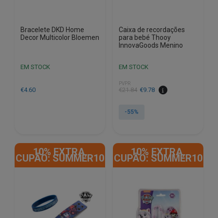
Bracelete DKD Home
Caixa de recordações
Decor Multicolor Bloemen
para bebé Thooy
InnovaGoods Menino
EM STOCK
EM STOCK
PVPR
O
O
€
4.60
€
21.84
€
9.78
preço
preço
original
atual
-55%
era:
é:
€21.84.
€9.78.
10% EXTRA,
10% EXTRA,
CUPÃO: SUMMER10
CUPÃO: SUMMER10