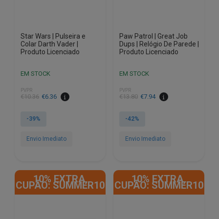
Star Wars | Pulseira e
Paw Patrol | Great Job
Colar Darth Vader |
Dups | Relógio De Parede |
Produto Licenciado
Produto Licenciado
EM STOCK
EM STOCK
PVPR
PVPR
O
O
O
O
€
10.36
€
6.36
€
13.80
€
7.94
preço
preço
preço
preço
original
atual
original
atual
-39%
-42%
era:
é:
era:
é:
€10.36.
€6.36.
€13.80.
€7.94.
Envio Imediato
Envio Imediato
10% EXTRA,
10% EXTRA,
CUPÃO: SUMMER10
CUPÃO: SUMMER10