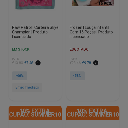
Paw Patrol | Carteira Skye
Frozen | Louça Infantil
Champion | Produto
Com 16 Peças | Produto
Licenciado
Licenciado
EM STOCK
ESGOTADO
PVPR
PVPR
O
O
O
O
€
13.80
€
7.48
€
23.46
€
9.78
preço
preço
preço
preço
original
atual
original
atual
-46%
-58%
era:
é:
era:
é:
€13.80.
€7.48.
€23.46.
€9.78.
Envio Imediato
10% EXTRA,
10% EXTRA,
CUPÃO: SUMMER10
CUPÃO: SUMMER10