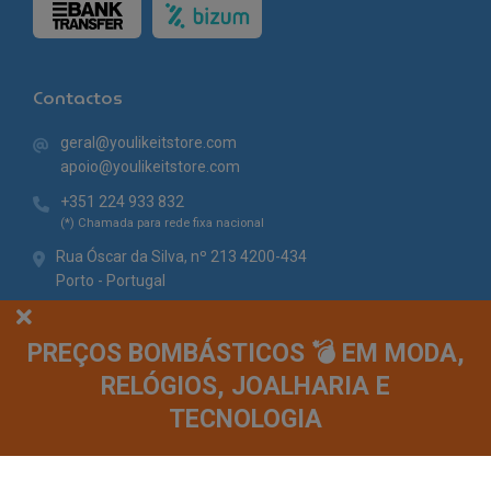
Contactos
geral@youlikeitstore.com
apoio@youlikeitstore.com
+351 224 933 832
(*) Chamada para rede fixa nacional
Rua Óscar da Silva, nº 213 4200-434
Porto - Portugal
PREÇOS BOMBÁSTICOS 💣 EM MODA,
RELÓGIOS, JOALHARIA E
TECNOLOGIA
© You Like It 2026 - Todos os direitos reservados. Loja online by
Site.pt