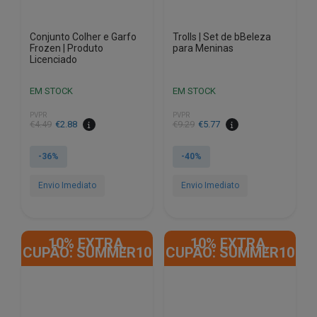
Conjunto Colher e Garfo
Trolls | Set de bBeleza
Frozen | Produto
para Meninas
Licenciado
EM STOCK
EM STOCK
PVPR
PVPR
O
O
€
4.49
€
2.88
€
9.29
€
5.77
preço
preço
original
atual
-36%
-40%
era:
é:
€4.49.
€2.88.
Envio Imediato
Envio Imediato
This
product
10% EXTRA,
10% EXTRA,
has
CUPÃO: SUMMER10
CUPÃO: SUMMER10
multiple
variants.
The
options