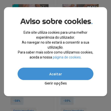
Aviso sobre cookies
.
Este site utiliza cookies para uma melhor
experiência do utilizador.
Ao navegar no site estará a consentir a sua
utilização.
Para saber mais sobre como utilizamos cookies,
aceda a nossa
página de cookies
.
Paw Patrol | Louça Infantil
Mickey | Louça Infantil
Com 16 Peças | Produto
Com 16 Peças | Produto
Licenciado
Licenciado
Aceitar
EM STOCK
EM STOCK
Gerir opções
PVPR
PVPR
O
O
O
O
€
23.46
€
9.78
€
23.46
€
9.68
preço
preço
preço
preço
original
atual
original
atual
-58%
-59%
era:
é:
era:
é:
€23.46.
€9.78.
€23.46.
€9.68.