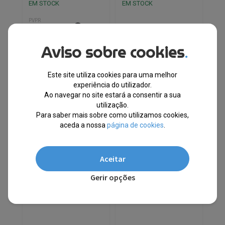
EM STOCK
EM STOCK
PVPR
O
O
€
57.49
€
28.18
€
12.54
preço
preço
Aviso sobre cookies
.
original
atual
-51%
Envio Imediato
era:
é:
€57.49.
€28.18.
Este site utiliza cookies para uma melhor
experiência do utilizador.
10% EXTRA,
10% EXTRA,
Ao navegar no site estará a consentir a sua
CUPÃO:
CUPÃO:
SUMMER10
SUMMER10
utilização.
Para saber mais sobre como utilizamos cookies,
aceda a nossa
página de cookies
.
Aceitar
Gerir opções