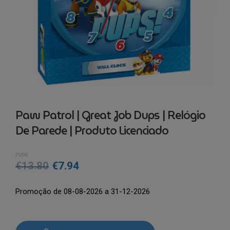
Paw Patrol | Great Job Dups | Relógio
De Parede | Produto Licenciado
PVPR
O
O
€
13.80
€
7.94
preço
preço
Promoção de 08-08-2026 a 31-12-2026
original
atual
era:
é:
Quantidade