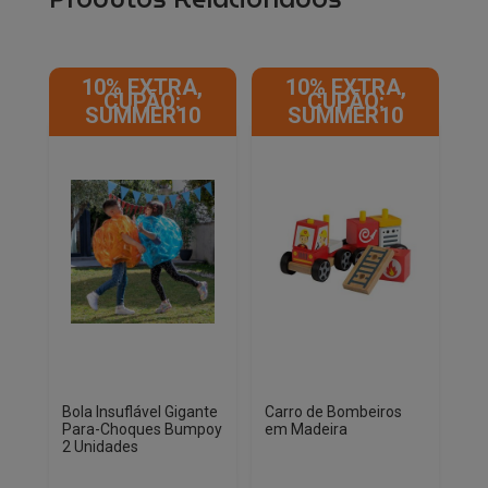
10% EXTRA,
10% EXTRA,
CUPÃO:
CUPÃO:
SUMMER10
SUMMER10
Bola Insuflável Gigante
Carro de Bombeiros
Para-Choques Bumpoy
em Madeira
2 Unidades