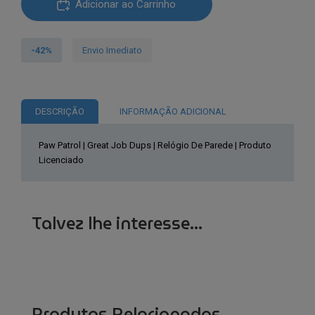
€13.80.
€7.94.
Adicionar ao Carrinho
de
Paw
Patrol
-42%
Envio Imediato
|
Great
Job
DESCRIÇÃO
INFORMAÇÃO ADICIONAL
Dups
|
Paw Patrol | Great Job Dups | Relógio De Parede | Produto
Relógio
Licenciado
De
Parede
|
Talvez lhe interesse...
Produto
Licenciado
Produtos Relacionados