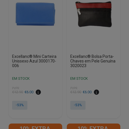
Excellanc® Mini Carteira
Excellanc® Bolsa Porta-
Unissexo Azul 3000170-
Chaves em Pele Genuína
006
3020023
EM STOCK
EM STOCK
PVPR
PVPR
O
O
O
O
€
12.90
€
6.00
€
12.90
€
6.00
preço
preço
preço
preço
original
atual
original
atual
-53%
-53%
era:
é:
era:
é:
€12.90.
€6.00.
€12.90.
€6.00.
10% EXTRA,
10% EXTRA,