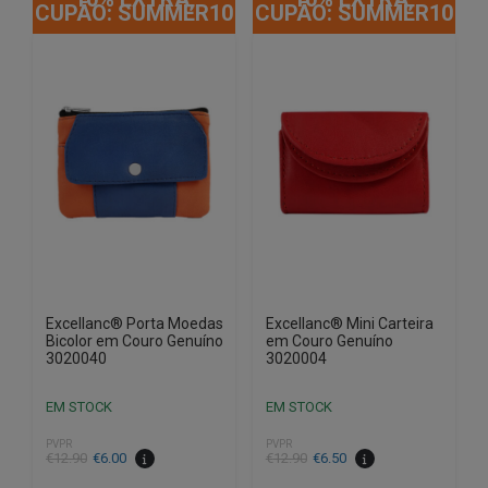
CUPÃO: SUMMER10
CUPÃO: SUMMER10
Excellanc® Porta Moedas
Excellanc® Mini Carteira
Bicolor em Couro Genuíno
em Couro Genuíno
3020040
3020004
EM STOCK
EM STOCK
PVPR
PVPR
O
O
O
O
€
12.90
€
6.00
€
12.90
€
6.50
preço
preço
preço
preço