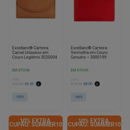
Excellanc® Carteira
Excellanc® Carteira
Camel Unissexo em
Vermelha em Couro
Couro Legitimo 3020004
Genuíno – 3000199
EM STOCK
EM STOCK
PVPR
PVPR
O
O
O
O
€
12.90
€
6.50
€
14.90
€
8.00
preço
preço
preço
preço
original
atual
original
atual
-50%
-46%
era:
é:
era:
é:
€12.90.
€6.50.
€14.90.
€8.00.
10% EXTRA,
10% EXTRA,
CUPÃO: SUMMER10
CUPÃO: SUMMER10