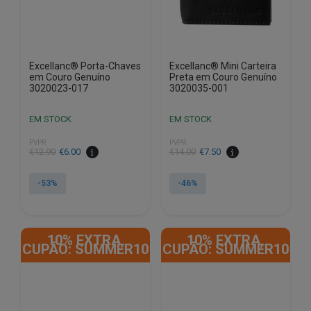
Excellanc® Porta-Chaves
Excellanc® Mini Carteira
em Couro Genuíno
Preta em Couro Genuíno
3020023-017
3020035-001
EM STOCK
EM STOCK
PVPR
PVPR
O
O
O
O
€
12.90
€
6.00
€
14.00
€
7.50
preço
preço
preço
preço
original
atual
original
atual
-53%
-46%
era:
é:
era:
é:
€12.90.
€6.00.
€14.00.
€7.50.
10% EXTRA,
10% EXTRA,
CUPÃO: SUMMER10
CUPÃO: SUMMER10