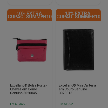
€12.90.
€6.00.
€12.90.
€6.00.
10% EXTRA,
10% EXTRA,
CUPÃO: SUMMER10
CUPÃO: SUMMER10
Excellanc® Bolsa Porta-
Excellanc® Mini Carteira
Chaves em Couro
em Couro Genuíno
Genuíno 3020045
3020016
EM STOCK
EM STOCK