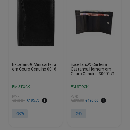
Excellanc® Mini carteira
Excellanc® Carteira
em Couro Genuíno 0016
Castanha Homem em
Couro Genuíno 3000171
EM STOCK
EM STOCK
PVPR
PVPR
O
O
O
O
€
292.27
€
185.73
€
290.00
€
190.00
preço
preço
preço
preço
original
atual
original
atual
-36%
-34%
era:
é:
era:
é:
€292.27.
€185.73.
€290.00.
€190.00.