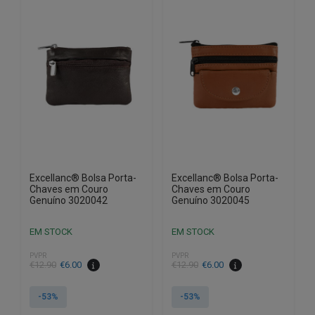
Excellanc® Bolsa Porta-
Excellanc® Bolsa Porta-
Chaves em Couro
Chaves em Couro
Genuíno 3020042
Genuíno 3020045
EM STOCK
EM STOCK
PVPR
PVPR
O
O
O
O
€
12.90
€
6.00
€
12.90
€
6.00
preço
preço
preço
preço
original
atual
original
atual
-53%
-53%
era:
é:
era:
é: