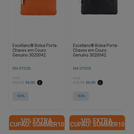
Excellanc® Bolsa Porta-
Excellanc® Bolsa Porta-
Chaves em Couro
Chaves em Couro
Genuíno 3020042
Genuíno 3020042
EM STOCK
EM STOCK
PVPR
PVPR
O
O
O
O
€
12.90
€
6.00
€
12.90
€
6.00
preço
preço
preço
preço
original
atual
original
atual
-53%
-53%
era:
é:
era:
é:
€12.90.
€6.00.
€12.90.
€6.00.
10% EXTRA,
10% EXTRA,
CUPÃO: SUMMER10
CUPÃO: SUMMER10