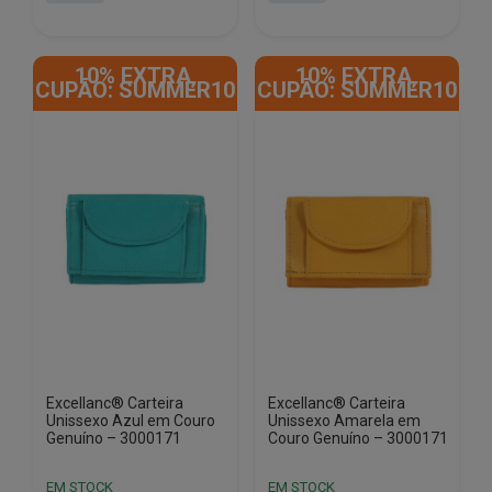
era:
é:
era:
é:
€12.90.
€6.50.
€13.00.
€6.50.
10% EXTRA,
10% EXTRA,
CUPÃO: SUMMER10
CUPÃO: SUMMER10
Excellanc® Carteira
Excellanc® Carteira
Unissexo Azul em Couro
Unissexo Amarela em
Genuíno – 3000171
Couro Genuíno – 3000171
EM STOCK
EM STOCK