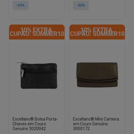
original
atual
original
atual
-53%
-50%
era:
é:
era:
é:
€12.90.
€6.00.
€12.90.
€6.50.
10% EXTRA,
10% EXTRA,
CUPÃO: SUMMER10
CUPÃO: SUMMER10
Excellanc® Bolsa Porta-
Excellanc® Mini Carteira
Chaves em Couro
em Couro Genuíno
Genuíno 3020042
3000172