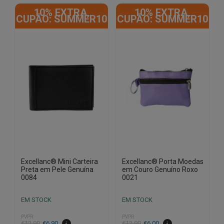
10% EXTRA,
10% EXTRA,
CUPÃO: SUMMER10
CUPÃO: SUMMER10
Excellanc® Mini Carteira
Excellanc® Porta Moedas
Preta em Pele Genuína
em Couro Genuíno Roxo
0084
0021
EM STOCK
EM STOCK
PVPR
PVPR
O
O
O
O
€
12.90
€
6.90
€
12.90
€
6.00