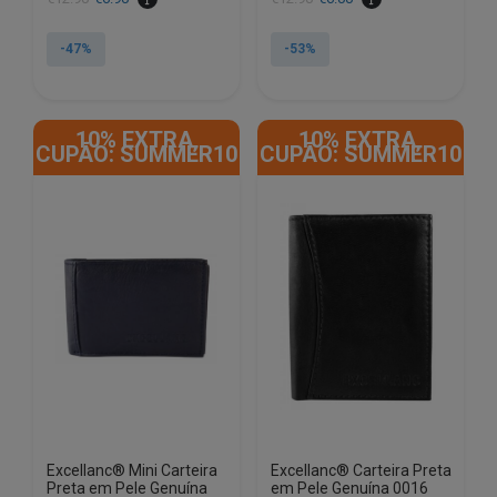
preço
preço
preço
preço
original
atual
original
atual
-47%
-53%
era:
é:
era:
é:
€12.90.
€6.90.
€12.90.
€6.00.
10% EXTRA,
10% EXTRA,
CUPÃO: SUMMER10
CUPÃO: SUMMER10
Excellanc® Mini Carteira
Excellanc® Carteira Preta
Preta em Pele Genuína
em Pele Genuína 0016