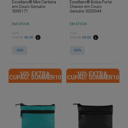
Excellanc® Mini Carteira
Excellanc® Bolsa Porta-
em Couro Genuíno
Chaves em Couro
3000171
Genuíno 3020044
EM STOCK
EM STOCK
PVPR
PVPR
O
O
O
O
€
13.00
€
6.50
€
12.90
€
6.00
preço
preço
preço
preço
original
atual
original
atual
-50%
-53%
era:
é:
era:
é:
€13.00.
€6.50.
€12.90.
€6.00.
10% EXTRA,
10% EXTRA,
CUPÃO: SUMMER10
CUPÃO: SUMMER10