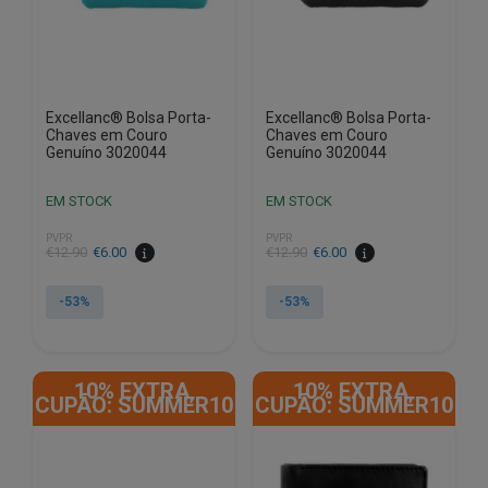
Excellanc® Bolsa Porta-
Excellanc® Bolsa Porta-
Chaves em Couro
Chaves em Couro
Genuíno 3020044
Genuíno 3020044
EM STOCK
EM STOCK
PVPR
PVPR
O
O
O
O
€
12.90
€
6.00
€
12.90
€
6.00
preço
preço
preço
preço
original
atual
original
atual
-53%
-53%
era:
é:
era:
é:
€12.90.
€6.00.
€12.90.
€6.00.
10% EXTRA,
10% EXTRA,
CUPÃO: SUMMER10
CUPÃO: SUMMER10