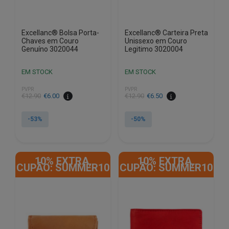
Excellanc® Bolsa Porta-
Excellanc® Carteira Preta
Chaves em Couro
Unissexo em Couro
Genuíno 3020044
Legitimo 3020004
EM STOCK
EM STOCK
PVPR
PVPR
O
O
O
O
€
12.90
€
6.00
€
12.90
€
6.50
preço
preço
preço
preço
original
atual
original
atual
-53%
-50%
era:
é:
era:
é:
€12.90.
€6.00.
€12.90.
€6.50.
10% EXTRA,
10% EXTRA,
CUPÃO: SUMMER10
CUPÃO: SUMMER10