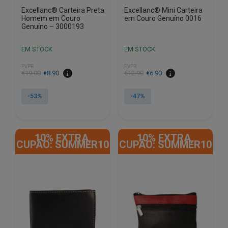
Excellanc® Carteira Preta
Excellanc® Mini Carteira
Homem em Couro
em Couro Genuíno 0016
Genuíno – 3000193
EM STOCK
EM STOCK
PVPR
PVPR
O
O
O
O
€
19.00
€
8.90
€
12.90
€
6.90
preço
preço
preço
preço
original
atual
original
atual
-53%
-47%
era:
é:
era:
é:
€19.00.
€8.90.
€12.90.
€6.90.
10% EXTRA,
10% EXTRA,
CUPÃO: SUMMER10
CUPÃO: SUMMER10