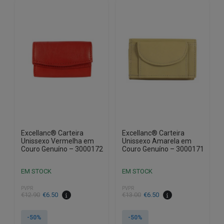
Excellanc® Carteira
Excellanc® Carteira
Unissexo Vermelha em
Unissexo Amarela em
Couro Genuíno – 3000172
Couro Genuíno – 3000171
EM STOCK
EM STOCK
PVPR
PVPR
O
O
O
O
€
12.90
€
6.50
€
13.00
€
6.50
preço
preço
preço
preço
original
atual
original
atual
-50%
-50%