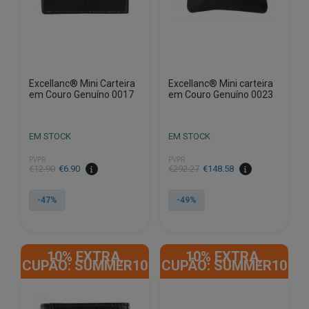
Excellanc® Mini Carteira
Excellanc® Mini carteira
em Couro Genuíno 0017
em Couro Genuíno 0023
EM STOCK
EM STOCK
PVPR
PVPR
O
O
O
O
€
12.90
€
6.90
€
292.27
€
148.58
preço
preço
preço
preço
original
atual
original
atual
-47%
-49%
era:
é:
era:
é:
€12.90.
€6.90.
€292.27.
€148.58.
10% EXTRA,
10% EXTRA,
CUPÃO: SUMMER10
CUPÃO: SUMMER10