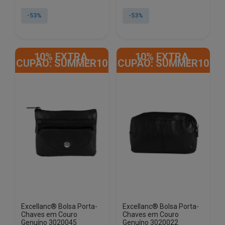
preço
preço
preço
preço
original
atual
original
atual
-53%
-53%
era:
é:
era:
é:
€12.90.
€6.00.
€12.90.
€6.00.
10% EXTRA,
10% EXTRA,
CUPÃO: SUMMER10
CUPÃO: SUMMER10
Excellanc® Bolsa Porta-
Excellanc® Bolsa Porta-
Chaves em Couro
Chaves em Couro
Genuíno 3020045
Genuíno 3020022