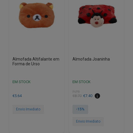
Almofada Altifalante em
Almofada Joaninha
Forma de Urso
EM STOCK
EM STOCK
PVPR
O
O
€
5.64
€
8.70
€
7.40
preço
preço
original
atual
Envio Imediato
-15%
era:
é:
€8.70.
€7.40.
Envio Imediato