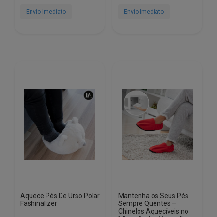
€22.89.
€10.24.
Envio Imediato
Envio Imediato
This
product
has
multiple
variants.
The
options
may
be
chosen
on
the
product
page
Aquece Pés De Urso Polar
Mantenha os Seus Pés
Fashinalizer
Sempre Quentes –
Chinelos Aquecíveis no