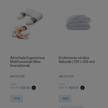
Almofada Ergonómica
Enchimento nórdico
Multifuncional Ullow
Naturals (105 x 200 cm)
InnovaGoods
EM STOCK
EM STOCK
PVPR
PVPR
O
O
O
O
€
91.99
€
26.50
€
51.75
€
24.73
preço
preço
preço
preço
original
atual
original
atual
-71%
-52%
era:
é:
era:
é:
€91.99.
€26.50.
€51.75.
€24.73.