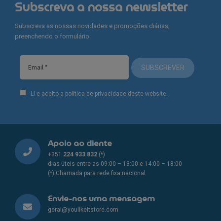
page
Subscreva a nossa newsletter
Subscreva as nossas novidades e promoções diárias,
preenchendo o formulário.
SUBSCREVER
Li e aceito a política de privacidade deste website.
Apoio ao cliente
+351
224 933 832
(*)
dias úteis entre as 09:00 – 13:00 e 14:00 – 18:00
(*) Chamada para rede fixa nacional
Envie-nos uma mensagem
geral@youlikeitstore.com