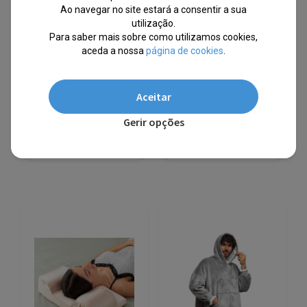
Ao navegar no site estará a consentir a sua
Herzberg® Edredão
Almofada para Pernas
utilização.
Branco de Qualidade 4
com Fita de Fixação
Estrelas 200x200cm
Lerellow
Para saber mais sobre como utilizamos cookies,
aceda a nossa
página de cookies
.
EM STOCK
EM STOCK
PVPR
PVPR
Aceitar
O
O
O
O
€
91.99
€
34.49
€
40.24
€
18.98
preço
preço
preço
preço
Gerir opções
original
atual
original
atual
-63%
-53%
era:
é:
era:
é:
€91.99.
€34.49.
€40.24.
€18.98.