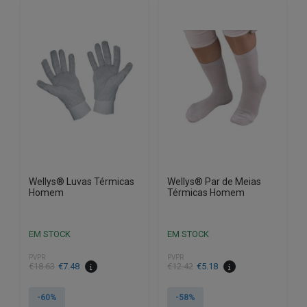
Wellys® Luvas Térmicas
Wellys® Par de Meias
Homem
Térmicas Homem
EM STOCK
EM STOCK
PVPR
PVPR
O
O
O
O
€
18.63
€
7.48
€
12.42
€
5.18
preço
preço
preço
preço
original
atual
original
atual
-60%
-58%