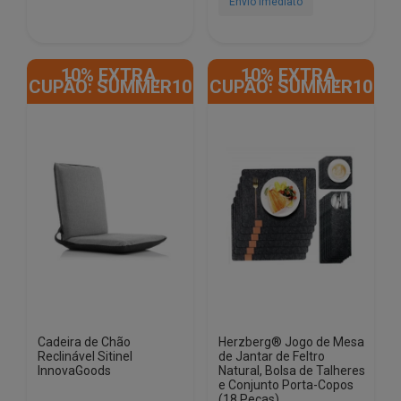
Envio Imediato
10% EXTRA,
10% EXTRA,
CUPÃO: SUMMER10
CUPÃO: SUMMER10
Cadeira de Chão
Herzberg® Jogo de Mesa
Reclinável Sitinel
de Jantar de Feltro
InnovaGoods
Natural, Bolsa de Talheres
e Conjunto Porta-Copos
(18 Peças)