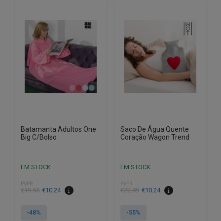
Batamanta Adultos One
Saco De Água Quente
Big C/Bolso
Coração Wagon Trend
EM STOCK
EM STOCK
PVPR
PVPR
O
O
€
19.55
€
10.24
€
22.89
€
10.24
preço
preço
original
atual
-48%
-55%
era:
é: