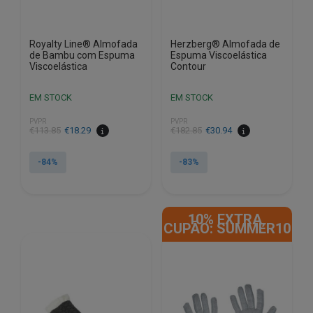
Royalty Line® Almofada
Herzberg® Almofada de
de Bambu com Espuma
Espuma Viscoelástica
Viscoelástica
Contour
EM STOCK
EM STOCK
PVPR
PVPR
O
O
O
O
€
113.85
€
18.29
€
182.85
€
30.94
preço
preço
preço
preço
original
atual
original
atual
-84%
-83%
era:
é:
era:
é:
€113.85.
€18.29.
€182.85.
€30.94.
10% EXTRA,
CUPÃO: SUMMER10