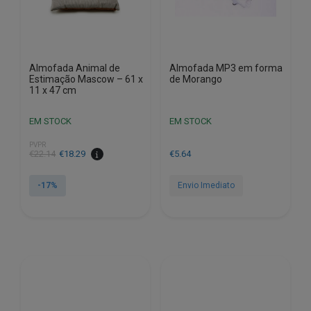
Almofada Animal de
Almofada MP3 em forma
Estimação Mascow – 61 x
de Morango
11 x 47 cm
EM STOCK
EM STOCK
PVPR
O
O
€
22.14
€
18.29
€
5.64
preço
preço
original
atual
-17%
Envio Imediato
era:
é:
€22.14.
€18.29.