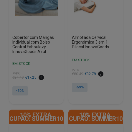
Cobertor com Mangas
Almofada Cervical
Individual com Bolso
Ergonómica 3 em 1
Central Faboulazy
Pilocal InnovaGoods
InnovaGoods Azul
EM STOCK
EM STOCK
PVPR
O
O
€
80.49
€
32.78
PVPR
O
O
€
34.49
€
17.25
preço
preço
preço
preço
original
atual
-59%
original
atual
-50%
era:
é:
era:
é:
€80.49.
€32.78.
€34.49.
€17.25.
10% EXTRA,
10% EXTRA,
CUPÃO: SUMMER10
CUPÃO: SUMMER10