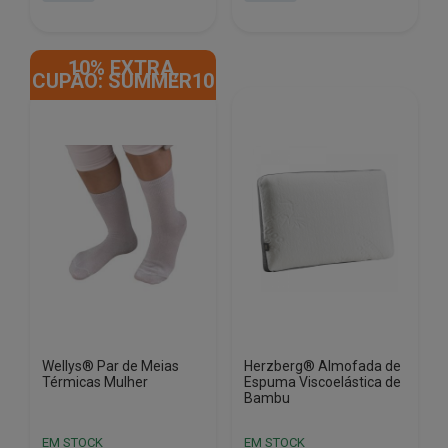
era:
é:
era:
é:
€18.63.
€7.48.
€12.42.
€5.18.
10% EXTRA,
CUPÃO: SUMMER10
Wellys® Par de Meias
Herzberg® Almofada de
Térmicas Mulher
Espuma Viscoelástica de
Bambu
EM STOCK
EM STOCK