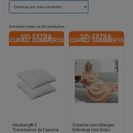
Sorted
A mostrar todos os 30 resultados
by
10% EXTRA,
10% EXTRA,
latest
CUPÃO: SUMMER10
CUPÃO: SUMMER10
Herzberg® 2
Cobertor com Mangas
Travesseiros de Espuma
Individual com Bolso