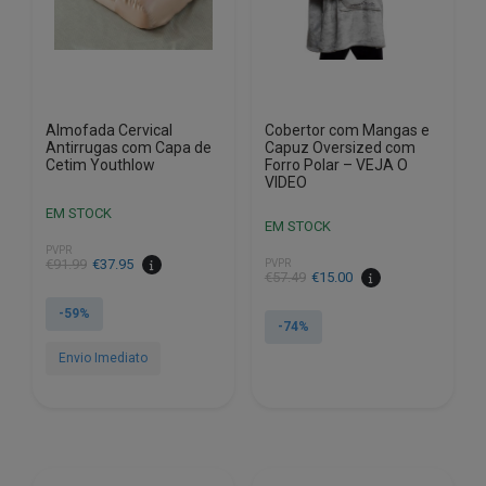
Almofada Cervical
Cobertor com Mangas e
Antirrugas com Capa de
Capuz Oversized com
Cetim Youthlow
Forro Polar – VEJA O
VIDEO
EM STOCK
EM STOCK
PVPR
O
O
€
91.99
€
37.95
PVPR
O
O
€
57.49
€
15.00
preço
preço
preço
preço
original
atual
-59%
original
atual
-74%
era:
é:
era:
é:
€91.99.
€37.95.
Envio Imediato
€57.49.
€15.00.