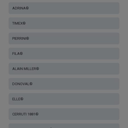
ADRINA®
TIMEX®
PIERRINI®
FILA®
ALAIN MILLER®
DONOVAL®
ELLE®
CERRUTI 1881®