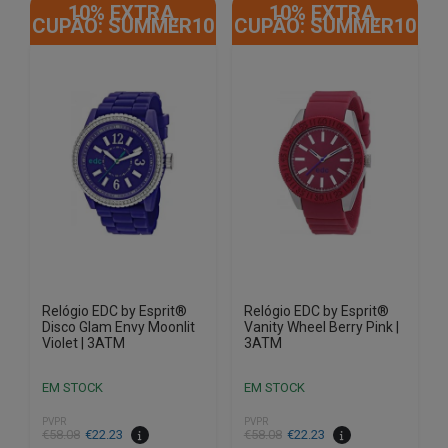
10% EXTRA,
10% EXTRA,
CUPÃO: SUMMER10
CUPÃO: SUMMER10
Relógio EDC by Esprit®
Relógio EDC by Esprit®
Disco Glam Envy Moonlit
Vanity Wheel Berry Pink |
Violet | 3ATM
3ATM
EM STOCK
EM STOCK
PVPR
PVPR
O
O
O
O
€
58.08
€
22.23
€
58.08
€
22.23