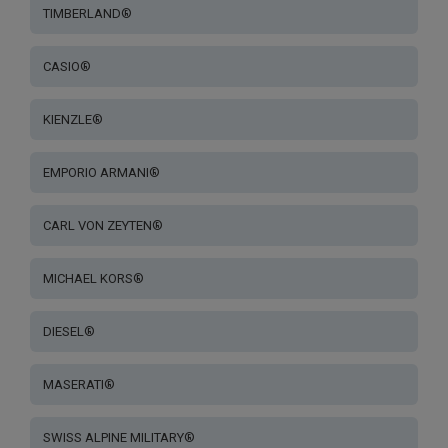
TIMBERLAND®
CASIO®
KIENZLE®
EMPORIO ARMANI®
CARL VON ZEYTEN®
MICHAEL KORS®
DIESEL®
MASERATI®
SWISS ALPINE MILITARY®