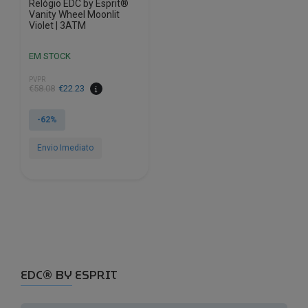
Relógio EDC by Esprit®
Vanity Wheel Moonlit
Violet | 3ATM
EM STOCK
PVPR
O
O
€
58.08
€
22.23
preço
preço
original
atual
-62%
era:
é:
€58.08.
€22.23.
Envio Imediato
EDC® BY ESPRIT