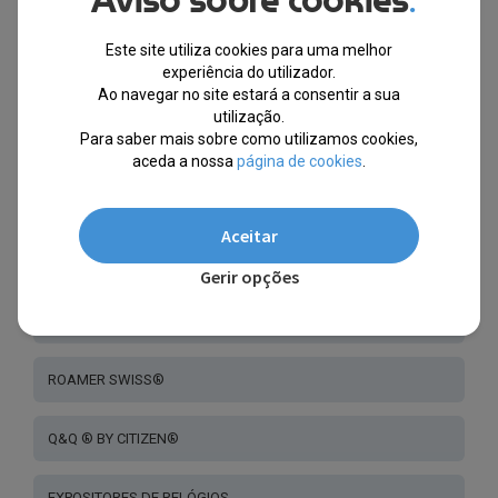
Aviso sobre cookies
.
SWISS MILITARY HANOWA®
Este site utiliza cookies para uma melhor
experiência do utilizador.
CERTINA SWISS®
Ao navegar no site estará a consentir a sua
utilização.
Para saber mais sobre como utilizamos cookies,
CLAUDE BERNARD®
aceda a nossa
página de cookies
.
CHILL®
Aceitar
LORUS® BY SEIKO
Gerir opções
RAPTOR®
ROAMER SWISS®
Q&Q ® BY CITIZEN®
EXPOSITORES DE RELÓGIOS