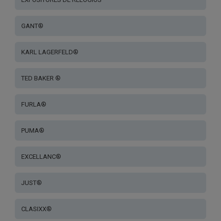
GANT®
KARL LAGERFELD®
TED BAKER ®
FURLA®
PUMA®
EXCELLANC®
JUST®
CLASIXX®