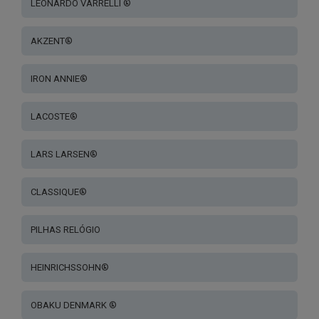
LEONARDO VARRELLI ®
AKZENT®
IRON ANNIE®
LACOSTE®
LARS LARSEN®
CLASSIQUE®
PILHAS RELÓGIO
HEINRICHSSOHN®
OBAKU DENMARK ®