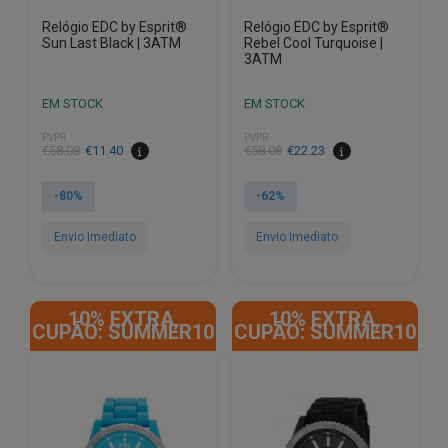
Relógio EDC by Esprit®
Relógio EDC by Esprit®
Sun Last Black | 3ATM
Rebel Cool Turquoise |
3ATM
EM STOCK
EM STOCK
PVPR
PVPR
O
O
O
O
€
58.08
€
11.40
€
58.08
€
22.23
preço
preço
preço
preço
original
atual
original
atual
-80%
-62%
era:
é:
era:
é:
€58.08.
€11.40.
€58.08.
€22.23.
Envio Imediato
Envio Imediato
10% EXTRA,
10% EXTRA,
CUPÃO: SUMMER10
CUPÃO: SUMMER10