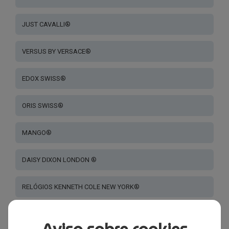
JUST CAVALLI®
VERSUS BY VERSACE®
EDOX SWISS®
ORIS SWISS®
MANGO®
DAISY DIXON LONDON ®
RELÓGIOS KENNETH COLE NEW YORK®
NAUTICA®