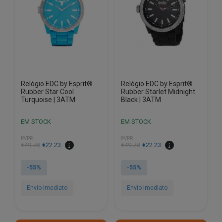
Relógio EDC by Esprit®
Relógio EDC by Esprit®
Rubber Star Cool
Rubber Starlet Midnight
Turquoise | 3ATM
Black | 3ATM
EM STOCK
EM STOCK
PVPR
PVPR
O
O
O
O
€
49.78
€
22.23
€
49.78
€
22.23
preço
preço
preço
preço
original
atual
original
atual
-55%
-55%
era:
é:
era:
é:
€49.78.
€22.23.
€49.78.
€22.23.
Envio Imediato
Envio Imediato