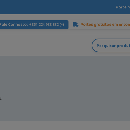
Parceir
Fale Connosco:
Portes gratuitos em enco
+351 224 933 832 (*)
Pesquisar
por:
o