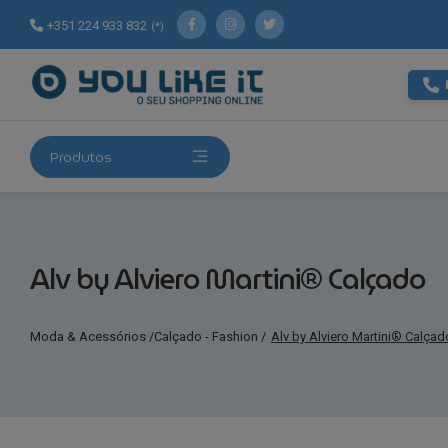
+351 224 933 832
(*)
Produtos
Alv by Alviero Martini® Calçado
Moda & Acessórios
/
Calçado - Fashion
/
Alv by Alviero Martini® Calçad