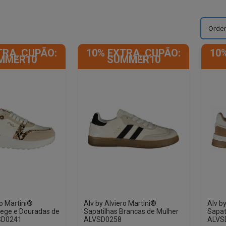
TRA, CUPÃO:
10% EXTRA, CUPÃO:
10
MMER10
SUMMER10
ro Martini®
Alv by Alviero Martini®
Alv b
Bege e Douradas de
Sapatilhas Brancas de Mulher
Sapat
SD0241
ALVSD0258
ALVS