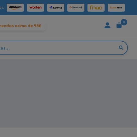
os
0
mendas acima de 95€