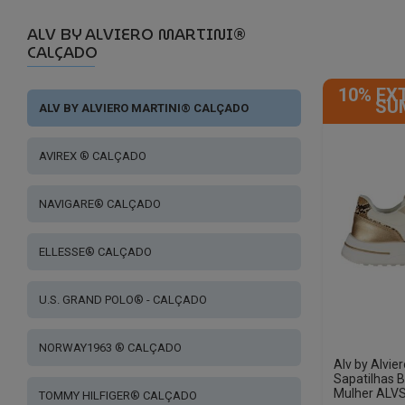
ALV BY ALVIERO MARTINI®
CALÇADO
10% EX
SU
ALV BY ALVIERO MARTINI® CALÇADO
AVIREX ® CALÇADO
NAVIGARE® CALÇADO
ELLESSE® CALÇADO
U.S. GRAND POLO® - CALÇADO
NORWAY1963 ® CALÇADO
Alv by Alvie
Sapatilhas 
Mulher ALV
TOMMY HILFIGER® CALÇADO