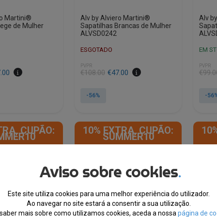
ro Martini®
Alv by Alviero Martini®
Alv b
Bege de Mulher
Sapatilhas Brancas de Mulher
Sapat
ALVSD0242
ALVS
ESGOTADO
EM S
PVPR
PVPR
.00
€
108.00
€
47.00
€
99.0
-56%
-56
This
This
product
product
TRA, CUPÃO:
10% EXTRA, CUPÃO:
10
has
has
MMER10
SUMMER10
multiple
multipl
variants.
variants
The
The
Aviso sobre cookies
.
options
options
may
may
be
be
Este site utiliza cookies para uma melhor experiência do utilizador.
Ao navegar no site estará a consentir a sua utilização.
chosen
chosen
saber mais sobre como utilizamos cookies, aceda a nossa
página de co
on
on