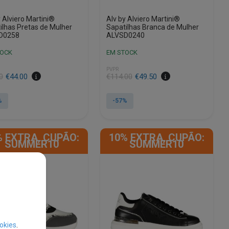
y Alviero Martini®
Alv by Alviero Martini®
ilhas Pretas de Mulher
Sapatilhas Branca de Mulher
D0258
ALVSD0240
TOCK
EM STOCK
PVPR
0
€
44.00
€
114.00
€
49.50
%
-57%
This
product
% EXTRA, CUPÃO:
10% EXTRA, CUPÃO:
has
SUMMER10
SUMMER10
e
multiple
.
variants.
The
options
may
be
chosen
okies
.
on