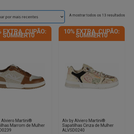
Sorte
A mostrar todos os 13 resultados
by
lates
% EXTRA, CUPÃO:
10% EXTRA, CUPÃO:
SUMMER10
SUMMER10
y Alviero Martini®
Alv by Alviero Martini®
ilhas Marrom de Mulher
Sapatilhas Cinza de Mulher
D0239
ALVSD0240