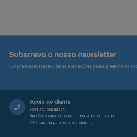
multiple
variants.
The
options
may
be
chosen
on
Subscreva a nossa newsletter
the
product
Subscreva as nossas novidades e promoções diárias, preenchendo o fo
page
Apoio ao cliente
+351
224 933 832
(*)
dias úteis entre as 09:00 – 13:00 e 14:00 – 18:00
(*) Chamada para rede fixa nacional