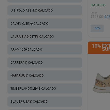
EM STOCK
U.S. POLO ASSN.® CALÇADO
PVPR
€
108.00
€
47
CALVIN KLEIN® CALÇADO
-56%
This
LAURA BIAGIOTTI® CALÇADO
product
10% EX
has
SU
ARMY 1659 CALÇADO
multiple
variants.
The
CARRERA® CALÇADO
options
may
NAPAPIJRI® CALÇADO
be
chosen
on
TIMBERLAND®LEVIS CALÇADO
the
product
BLAUER USA® CALÇADO
page