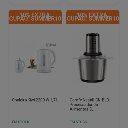
€228.85.
€97.01.
€458.85.
€148.93.
10% EXTRA,
10% EXTRA,
CUPÃO: SUMMER10
CUPÃO: SUMMER10
Chaleira Kiwi 2200 W 1,7 L
Comfy Nest® CN-BLD:
Processador de
Alimentos 3L
EM STOCK
EM STOCK