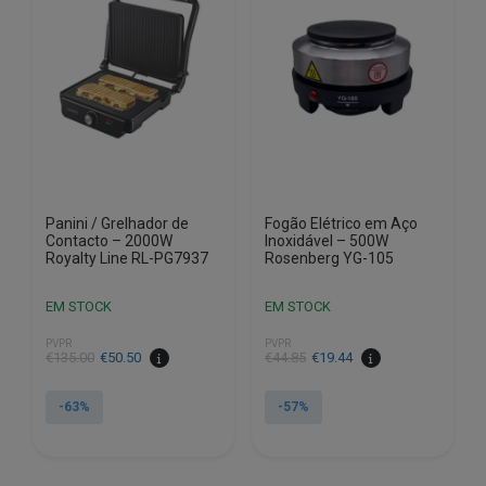
Panini / Grelhador de
Fogão Elétrico em Aço
Contacto – 2000W
Inoxidável – 500W
Royalty Line RL-PG7937
Rosenberg YG-105
EM STOCK
EM STOCK
PVPR
PVPR
O
O
O
O
€
135.00
€
50.50
€
44.85
€
19.44
preço
preço
preço
preço
original
atual
original
atual
-63%
-57%
era:
é:
era:
é:
€135.00.
€50.50.
€44.85.
€19.44.