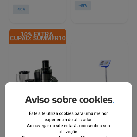
preço
preço
original
atual
-48%
original
atual
-56%
era:
é:
era:
é:
€29.00.
€15.00.
€103.49.
€45.43.
10% EXTRA,
CUPÃO: SUMMER10
Aviso sobre cookies
.
Este site utiliza cookies para uma melhor
experiência do utilizador.
Eisenbach® HW-1508:
Cenocco® CC-8004:
Ao navegar no site estará a consentir a sua
Espremedor de Sumos,
Balança de Plataforma
utilização.
Processador de
para Empresas