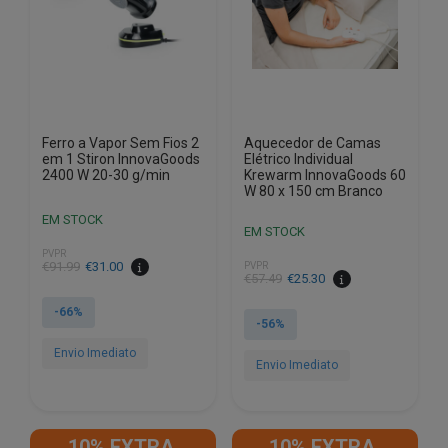
Ferro a Vapor Sem Fios 2
Aquecedor de Camas
em 1 Stiron InnovaGoods
Elétrico Individual
2400 W 20-30 g/min
Krewarm InnovaGoods 60
W 80 x 150 cm Branco
EM STOCK
EM STOCK
PVPR
O
O
€
91.99
€
31.00
PVPR
O
O
€
57.49
€
25.30
preço
preço
preço
preço
original
atual
-66%
original
atual
-56%
era:
é:
era:
é:
€91.99.
€31.00.
Envio Imediato
€57.49.
€25.30.
Envio Imediato
10% EXTRA,
10% EXTRA,