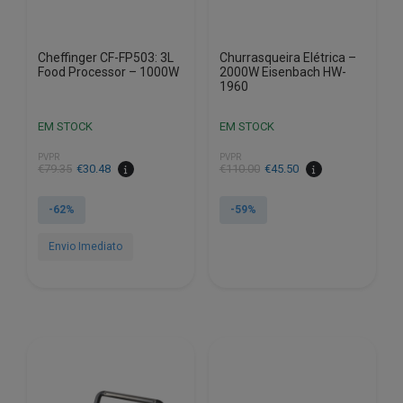
Cheffinger CF-FP503: 3L
Churrasqueira Elétrica –
Food Processor – 1000W
2000W Eisenbach HW-
1960
EM STOCK
EM STOCK
PVPR
PVPR
O
O
O
O
€
79.35
€
30.48
€
110.00
€
45.50
preço
preço
preço
preço
original
atual
original
atual
-62%
-59%
era:
é:
era:
é:
€79.35.
€30.48.
€110.00.
€45.50.
Envio Imediato