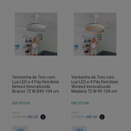
Ventoinha de Teto com
Ventoinha de Teto com
Luz LED e 4 Pás Retráteis
Luz LED e 4 Pás Retráteis
Keteez InnovaGoods
Woteez InnovaGoods
Branco 72 W Ø49-104 cm
Madeira 72 W 49-104 cm
EM STOCK
EM STOCK
PVPR
PVPR
O
O
O
O
€
179.99
€
82.00
€
179.99
€
82.00
preço
preço
preço
preço
original
atual
original
atual
-54%
-54%