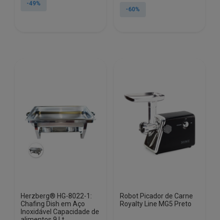
original
atual
-49%
original
atual
-60%
era:
é:
era:
é:
€114.99.
€58.65.
€137.99.
€55.50.
Herzberg® HG-8022-1:
Robot Picador de Carne
Chafing Dish em Aço
Royalty Line MG5 Preto
Inoxidável Capacidade de
alimentos 9 Lt