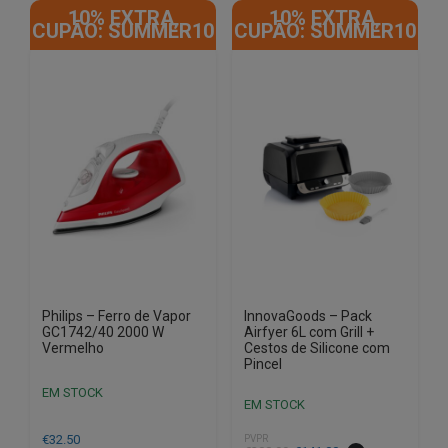
10% EXTRA,
10% EXTRA,
CUPÃO: SUMMER10
CUPÃO: SUMMER10
Philips – Ferro de Vapor
InnovaGoods – Pack
GC1742/40 2000 W
Airfyer 6L com Grill +
Vermelho
Cestos de Silicone com
Pincel
EM STOCK
EM STOCK
€
32.50
PVPR