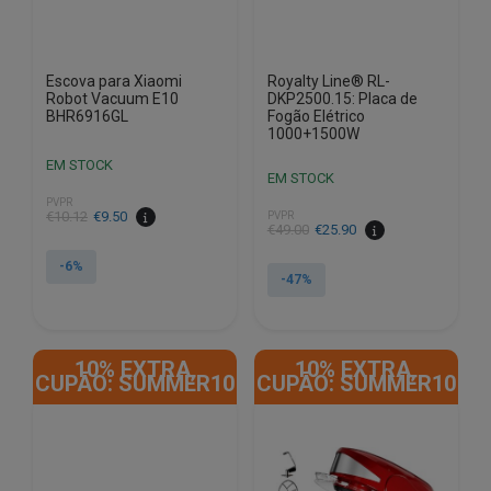
Escova para Xiaomi
Royalty Line® RL-
Robot Vacuum E10
DKP2500.15: Placa de
BHR6916GL
Fogão Elétrico
1000+1500W
EM STOCK
EM STOCK
PVPR
O
O
€
10.12
€
9.50
PVPR
O
O
€
49.00
€
25.90
preço
preço
preço
preço
original
atual
-6%
original
atual
-47%
era:
é:
era:
é:
€10.12.
€9.50.
€49.00.
€25.90.
10% EXTRA,
10% EXTRA,
CUPÃO: SUMMER10
CUPÃO: SUMMER10