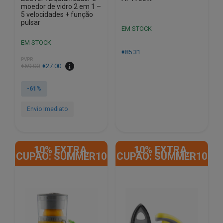
moedor de vidro 2 em 1 –
5 velocidades + função
pulsar
EM STOCK
EM STOCK
€
85.31
PVPR
O
O
€
69.00
€
27.00
preço
preço
original
atual
-61%
era:
é:
€69.00.
€27.00.
Envio Imediato
10% EXTRA,
10% EXTRA,
CUPÃO: SUMMER10
CUPÃO: SUMMER10