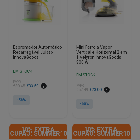
Espremedor Automático
Mini Ferro a Vapor
Recarregável Juisso
Vertical e Horizontal 2 em
InnovaGoods
1 Velyron InnovaGoods
800 W
EM STOCK
EM STOCK
PVPR
O
O
€
80.45
€
33.50
PVPR
O
O
€
57.49
€
23.00
preço
preço
preço
preço
original
atual
-58%
original
atual
-60%
era:
é:
era:
é:
€80.45.
€33.50.
€57.49.
€23.00.
10% EXTRA,
10% EXTRA,
CUPÃO: SUMMER10
CUPÃO: SUMMER10