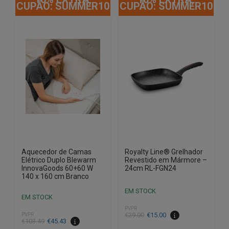
CUPÃO: SUMMER10
CUPÃO: SUMMER10
Aquecedor de Camas
Royalty Line® Grelhador
Elétrico Duplo Blewarm
Revestido em Mármore –
InnovaGoods 60+60 W
24cm RL-FGN24
140 x 160 cm Branco
EM STOCK
EM STOCK
PVPR
O
O
€
29.00
€
15.00
PVPR
O
O
€
103.49
€
45.43
preço
preço