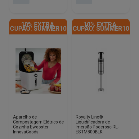
era:
é:
era:
é:
€179.99.
€82.00.
€179.99.
€82.00.
10% EXTRA,
10% EXTRA,
CUPÃO: SUMMER10
CUPÃO: SUMMER10
Aparelho de
Royalty Line®
Compostagem Elétrico de
Liquidificadora de
Cozinha Ewooster
Imersão Poderoso RL-
InnovaGoods
ESTM800BLK