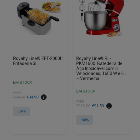
Royalty Line® EFT-2000L:
Royalty Line® RL-
Fritadeira 3L
PKM1600: Batedeira de
Aço Inoxidável com 6
Velocidades, 1600 W e 6 L
– Vermelha
EM STOCK
EM STOCK
PVPR
O
O
€
80.00
€
34.90
PVPR
preço
preço
O
O
€
229.00
€
91.50
original
atual
-56%
preço
preço
era:
é:
original
atual
-60%
€80.00.
€34.90.
era:
é:
€229.00.
€91.50.