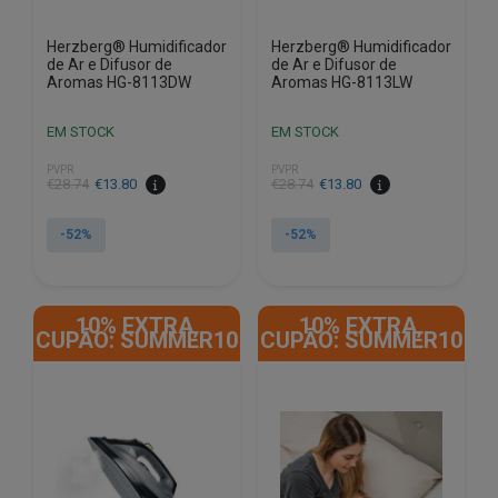
Herzberg® Humidificador
Herzberg® Humidificador
de Ar e Difusor de
de Ar e Difusor de
Aromas HG-8113DW
Aromas HG-8113LW
EM STOCK
EM STOCK
PVPR
PVPR
O
O
O
O
€
28.74
€
13.80
€
28.74
€
13.80
preço
preço
preço
preço
original
atual
original
atual
-52%
-52%
era:
é:
era:
é:
€28.74.
€13.80.
€28.74.
€13.80.
10% EXTRA,
10% EXTRA,
CUPÃO: SUMMER10
CUPÃO: SUMMER10