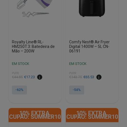
Royalty Line® RL-
Comfy Nest® Air Fryer
HM250T.3: Batedeira de
Digital 1400W – 5L CN-
Mão – 200W
06191
EM STOCK
EM STOCK
PVPR
PVPR
O
O
O
O
€
44.85
€
17.23
€
143.75
€
65.53
preço
preço
preço
preço
original
atual
original
atual
-62%
-54%
era:
é:
era:
é:
€44.85.
€17.23.
€143.75.
€65.53.
10% EXTRA,
10% EXTRA,
CUPÃO: SUMMER10
CUPÃO: SUMMER10