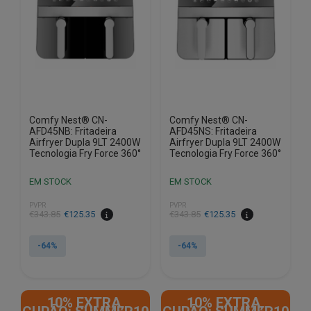
Comfy Nest® CN-
Comfy Nest® CN-
AFD45NB: Fritadeira
AFD45NS: Fritadeira
Airfryer Dupla 9LT 2400W
Airfryer Dupla 9LT 2400W
Tecnologia Fry Force 360°
Tecnologia Fry Force 360°
EM STOCK
EM STOCK
PVPR
PVPR
O
O
O
O
€
343.85
€
125.35
€
343.85
€
125.35
preço
preço
preço
preço
original
atual
original
atual
-64%
-64%
era:
é:
era:
é:
€343.85.
€125.35.
€343.85.
€125.35.
10% EXTRA,
10% EXTRA,