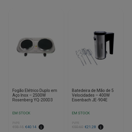
Fogão Elétrico Duplo em
Batedeira de Mão de 5
Aço Inox – 2500W
Velocidades – 400W
Rosenberg YQ-200D3
Eisenbach JE-904E
EM STOCK
EM STOCK
PVPR
PVPR
O
O
O
O
€
93.15
€
40.14
€
50.60
€
21.28