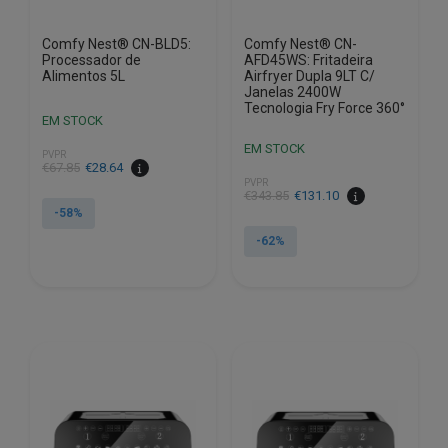
Comfy Nest® CN-BLD5:
Comfy Nest® CN-
Processador de
AFD45WS: Fritadeira
Alimentos 5L
Airfryer Dupla 9LT C/
Janelas 2400W
Tecnologia Fry Force 360°
EM STOCK
EM STOCK
PVPR
O
O
€
67.85
€
28.64
PVPR
preço
preço
O
O
€
343.85
€
131.10
original
atual
-58%
preço
preço
era:
é:
original
atual
-62%
€67.85.
€28.64.
era:
é:
€343.85.
€131.10.