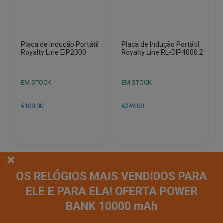
Placa de Indução Portátil
Placa de Indução Portátil
Royalty Line EIP2000
Royalty Line RL-DIP4000.2
EM STOCK
EM STOCK
€
109.00
€
249.00
OS RELÓGIOS MAIS VENDIDOS PARA
ELE E PARA ELA! OFERTA POWER
BANK 10000 mAh