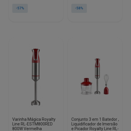
preço
preço
preço
preço
original
atual
original
atual
-57%
-58%
era:
é:
era:
é:
€93.15.
€40.14.
€50.60.
€21.28.
Varinha Mágica Royalty
Conjunto 3 em 1 Batedor ,
Line RL-ESTM800RED
Liquidificador de Imersão
800W Vermelha
e Picador Royalty Line RL-