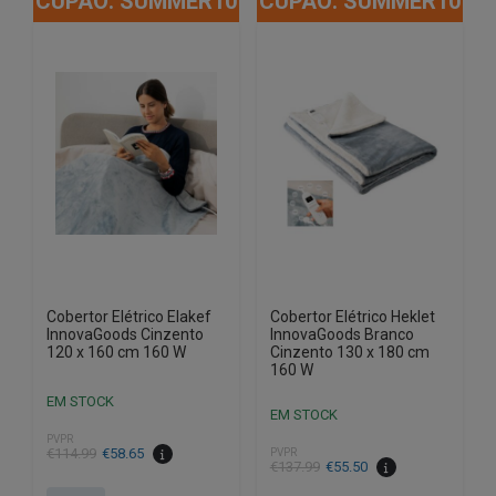
CUPÃO: SUMMER10
CUPÃO: SUMMER10
Cobertor Elétrico Elakef
Cobertor Elétrico Heklet
InnovaGoods Cinzento
InnovaGoods Branco
120 x 160 cm 160 W
Cinzento 130 x 180 cm
160 W
EM STOCK
EM STOCK
PVPR
O
O
€
114.99
€
58.65
PVPR
O
O
€
137.99
€
55.50
preço
preço
preço
preço