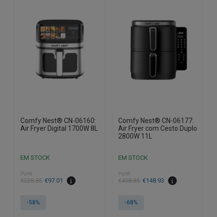
Comfy Nest® CN-06160:
Comfy Nest® CN-06177:
Air Fryer Digital 1700W 8L
Air Fryer com Cesto Duplo
2800W 11L
EM STOCK
EM STOCK
PVPR
PVPR
O
O
O
O
€
228.85
€
97.01
€
458.85
€
148.93
preço
preço
preço
preço
original
atual
original
atual
-58%
-68%
era:
é:
era:
é: