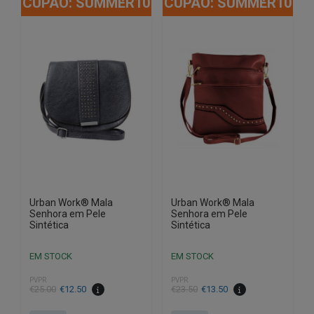
CUPÃO: SUMMER10
CUPÃO: SUMMER10
Urban Work® Mala
Urban Work® Mala
Senhora em Pele
Senhora em Pele
Sintética
Sintética
EM STOCK
EM STOCK
PVPR
PVPR
O
O
O
O
€
25.00
€
12.50
€
23.50
€
13.50
preço
preço
preço
preço