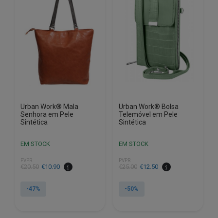
Urban Work® Mala
Urban Work® Bolsa
Senhora em Pele
Telemóvel em Pele
Sintética
Sintética
EM STOCK
EM STOCK
PVPR
PVPR
O
O
O
O
€
20.50
€
10.90
€
25.00
€
12.50
preço
preço
preço
preço
original
atual
original
atual
-47%
-50%
era:
é:
era:
é:
€20.50.
€10.90.
€25.00.
€12.50.