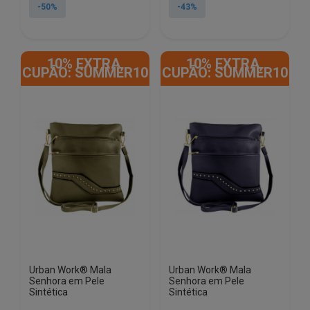
original
atual
original
atual
-50%
-43%
era:
é:
era:
é:
€25.00.
€12.50.
€23.50.
€13.50.
10% EXTRA,
10% EXTRA,
CUPÃO: SUMMER10
CUPÃO: SUMMER10
Urban Work® Mala
Urban Work® Mala
Senhora em Pele
Senhora em Pele
Sintética
Sintética