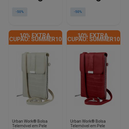
preço
preço
preço
preço
original
atual
original
atual
-50%
-50%
era:
é:
era:
é:
€25.00.
€12.50.
€25.00.
€12.50.
10% EXTRA,
10% EXTRA,
CUPÃO: SUMMER10
CUPÃO: SUMMER10
Urban Work® Bolsa
Urban Work® Bolsa
Telemóvel em Pele
Telemóvel em Pele