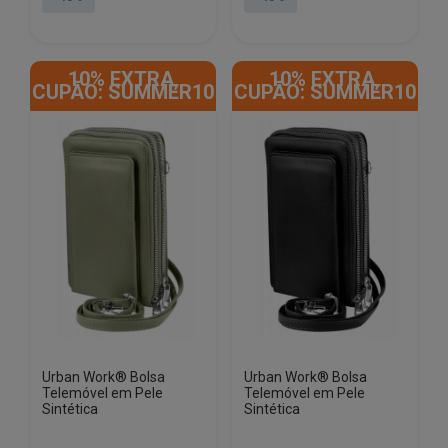
era:
é:
era:
é:
€23.50.
€13.50.
€23.50.
€13.50.
10% EXTRA,
10% EXTRA,
CUPÃO: SUMMER10
CUPÃO: SUMMER10
Urban Work® Bolsa
Urban Work® Bolsa
Telemóvel em Pele
Telemóvel em Pele
Sintética
Sintética