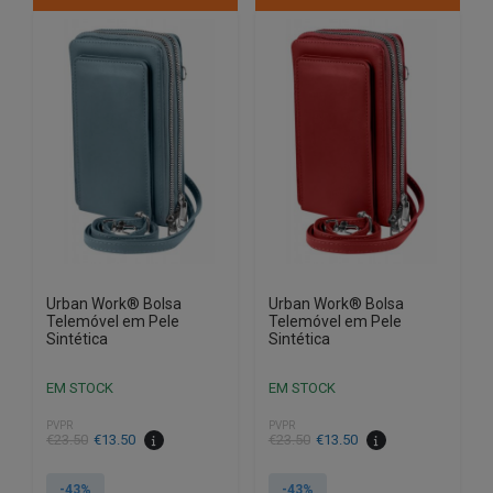
Urban Work® Bolsa
Urban Work® Bolsa
Telemóvel em Pele
Telemóvel em Pele
Sintética
Sintética
EM STOCK
EM STOCK
PVPR
PVPR
O
O
O
O
€
23.50
€
13.50
€
23.50
€
13.50
preço
preço
preço
preço
original
atual
original
atual
-43%
-43%