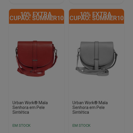
€28.00.
€14.50.
€28.00.
€14.50.
10% EXTRA,
10% EXTRA,
CUPÃO: SUMMER10
CUPÃO: SUMMER10
Urban Work® Mala
Urban Work® Mala
Senhora em Pele
Senhora em Pele
Sintética
Sintética
EM STOCK
EM STOCK