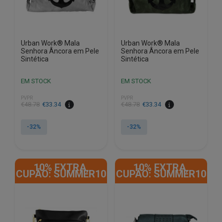
Urban Work® Mala
Urban Work® Mala
Senhora Âncora em Pele
Senhora Âncora em Pele
Sintética
Sintética
EM STOCK
EM STOCK
PVPR
PVPR
O
O
O
O
€
48.78
€
33.34
€
48.78
€
33.34
preço
preço
preço
preço
original
atual
original
atual
-32%
-32%
era:
é:
era:
é:
€48.78.
€33.34.
€48.78.
€33.34.
10% EXTRA,
10% EXTRA,
CUPÃO: SUMMER10
CUPÃO: SUMMER10