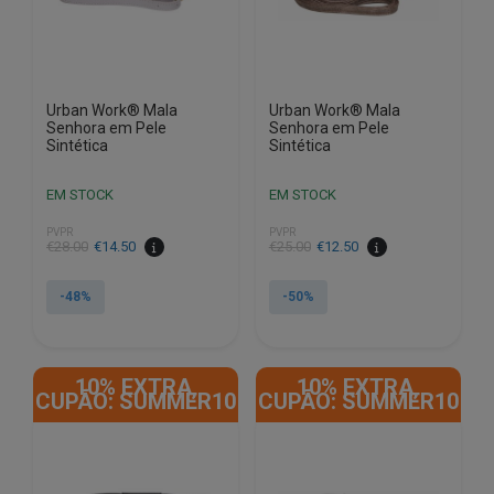
Urban Work® Mala
Urban Work® Mala
Senhora em Pele
Senhora em Pele
Sintética
Sintética
EM STOCK
EM STOCK
PVPR
PVPR
O
O
O
O
€
28.00
€
14.50
€
25.00
€
12.50
preço
preço
preço
preço
original
atual
original
atual
-48%
-50%
era:
é:
era:
é:
€28.00.
€14.50.
€25.00.
€12.50.
10% EXTRA,
10% EXTRA,
CUPÃO: SUMMER10
CUPÃO: SUMMER10