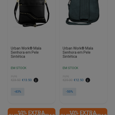
Urban Work® Mala
Urban Work® Mala
Senhora em Pele
Senhora em Pele
Sintética
Sintética
EM STOCK
EM STOCK
PVPR
PVPR
O
O
O
O
€
23.50
€
13.50
€
25.00
€
12.50
preço
preço
preço
preço
original
atual
original
atual
-43%
-50%
era:
é:
era:
é:
€23.50.
€13.50.
€25.00.
€12.50.
10% EXTRA,
10% EXTRA,