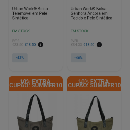
Urban Work® Bolsa
Urban Work® Bolsa
Telemóvel em Pele
Senhora Âncora em
Sintética
Tecido e Pele Sintética
EM STOCK
EM STOCK
PVPR
PVPR
O
O
O
O
€
23.50
€
13.50
€
34.00
€
18.50
preço
preço
preço
preço
original
atual
original
atual
-43%
-46%
era:
é:
era:
é:
€23.50.
€13.50.
€34.00.
€18.50.
10% EXTRA,
10% EXTRA,
CUPÃO: SUMMER10
CUPÃO: SUMMER10