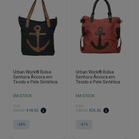
Urban Work® Bolsa
Urban Work® Bolsa
Senhora Âncora em
Senhora Âncora em
Tecido e Pele Sintética
Tecido e Pele Sintética
EM STOCK
EM STOCK
PVPR
PVPR
O
O
O
O
€
34.00
€
18.50
€
45.00
€
26.50
preço
preço
preço
preço
original
atual
original
atual
-46%
-41%
era:
é:
era:
é:
€34.00.
€18.50.
€45.00.
€26.50.