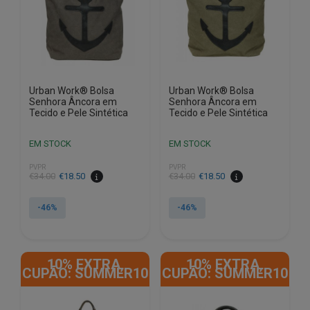
Urban Work® Bolsa
Urban Work® Bolsa
Senhora Âncora em
Senhora Âncora em
Tecido e Pele Sintética
Tecido e Pele Sintética
EM STOCK
EM STOCK
PVPR
PVPR
O
O
O
O
€
34.00
€
18.50
€
34.00
€
18.50
preço
preço
preço
preço
original
atual
original
atual
-46%
-46%
era:
é:
era:
é:
€34.00.
€18.50.
€34.00.
€18.50.
10% EXTRA,
10% EXTRA,
CUPÃO: SUMMER10
CUPÃO: SUMMER10