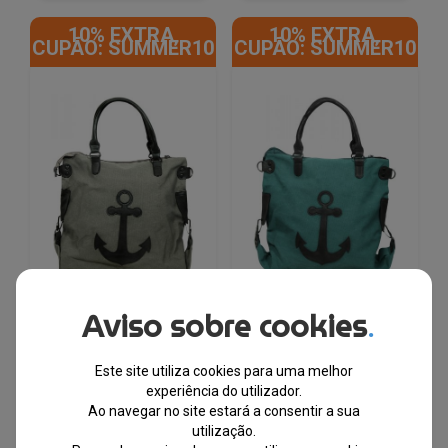
10% EXTRA,
10% EXTRA,
CUPÃO: SUMMER10
CUPÃO: SUMMER10
Aviso sobre cookies
.
Urban Work® Bolsa
Urban Work® Bolsa
Senhora Âncora em
Senhora Âncora em
Tecido e Pele Sintética
Tecido e Pele Sintética
Este site utiliza cookies para uma melhor
experiência do utilizador.
EM STOCK
EM STOCK
Ao navegar no site estará a consentir a sua
utilização.
PVPR
PVPR