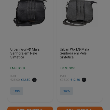
Urban Work® Mala
Urban Work® Mala
Senhora em Pele
Senhora em Pele
Sintética
Sintética
EM STOCK
EM STOCK
PVPR
PVPR
O
O
O
O
€
25.00
€
12.50
€
25.00
€
12.50
preço
preço
preço
preço
original
atual
original
atual
-50%
-50%
era:
é:
era:
é:
€25.00.
€12.50.
€25.00.
€12.50.