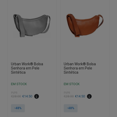
Urban Work® Bolsa
Urban Work® Bolsa
Senhora em Pele
Senhora em Pele
Sintética
Sintética
EM STOCK
EM STOCK
PVPR
PVPR
O
O
O
O
€
28.00
€
14.50
€
28.00
€
14.50
preço
preço
preço
preço
original
atual
original
atual
-48%
-48%
era:
é:
era:
é: