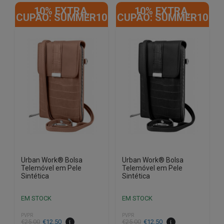
10% EXTRA,
10% EXTRA,
CUPÃO: SUMMER10
CUPÃO: SUMMER10
Urban Work® Bolsa
Urban Work® Bolsa
Telemóvel em Pele
Telemóvel em Pele
Sintética
Sintética
EM STOCK
EM STOCK
PVPR
PVPR
O
O
O
O
€
25.00
€
12.50
€
25.00
€
12.50