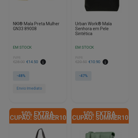
NKI® Mala Preta Mulher
Urban Work® Mala
GN33 89008
Senhora em Pele
Sintética
EM STOCK
EM STOCK
PVPR
PVPR
O
O
O
O
€
28.00
€
14.50
€
20.50
€
10.90
preço
preço
preço
preço
original
atual
original
atual
-48%
-47%
era:
é:
era:
é:
€28.00.
€14.50.
€20.50.
€10.90.
Envio Imediato
10% EXTRA,
10% EXTRA,
CUPÃO: SUMMER10
CUPÃO: SUMMER10