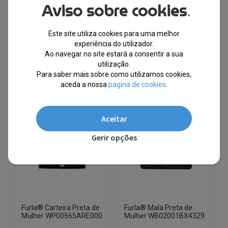
Aviso sobre cookies
.
-62%
-61%
This
This
Este site utiliza cookies para uma melhor
experiência do utilizador.
product
product
10% EXTRA,
10% EXTRA,
Ao navegar no site estará a consentir a sua
has
has
CUPÃO: SUMMER10
CUPÃO: SUMMER10
utilização.
multiple
multiple
Para saber mais sobre como utilizamos cookies,
variants.
variants.
aceda a nossa
página de cookies
.
The
The
options
options
Aceitar
may
may
be
be
Gerir opções
chosen
chosen
on
on
the
the
product
product
page
page
Furla® Carteira Preta de
Furla® Mala Preta de
Mulher WP00565ARE000
Mulher WB02001BX4329