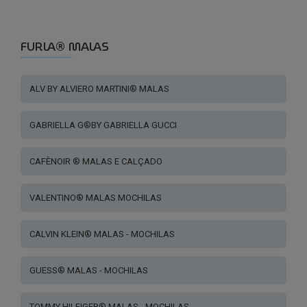
variants.
The
options
FURLA® MALAS
may
be
ALV BY ALVIERO MARTINI® MALAS
chosen
on
the
GABRIELLA G®BY GABRIELLA GUCCI
product
page
CAFÈNOIR ® MALAS E CALÇADO
VALENTINO® MALAS MOCHILAS
CALVIN KLEIN® MALAS - MOCHILAS
GUESS® MALAS - MOCHILAS
TOMMY HILFIGER® MALAS - MOCHILAS