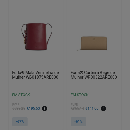
variants.
variants.
The
The
options
options
may
may
be
be
chosen
chosen
on
on
the
the
product
product
page
page
Furla® Mala Vermelha de
Furla® Carteira Bege de
Mulher WB01875ARE000
Mulher WP00322ARE000
EM STOCK
EM STOCK
PVPR
PVPR
€
588.28
€
195.50
€
365.14
€
141.00
-67%
-61%