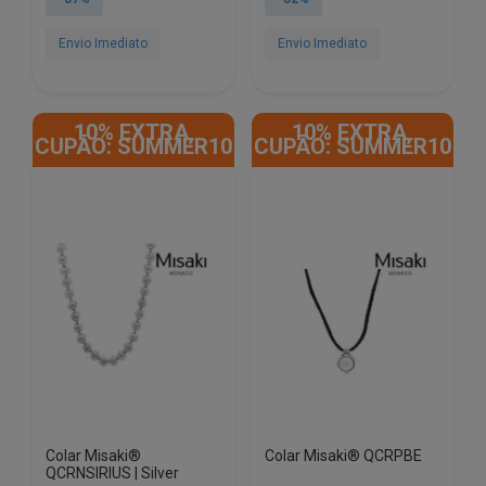
era:
é:
era:
é:
€148.72.
€19.94.
€98.87.
€18.28.
Envio Imediato
Envio Imediato
10% EXTRA,
10% EXTRA,
CUPÃO: SUMMER10
CUPÃO: SUMMER10
Colar Misaki®
Colar Misaki® QCRPBE
QCRNSIRIUS | Silver