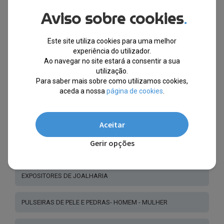
Aviso sobre cookies
.
JOALHARIA - CALVIN KLEIN®
Este site utiliza cookies para uma melhor
JOALHARIA - POLICE®
experiência do utilizador.
Ao navegar no site estará a consentir a sua
JOALHARIA - TOMMY HILFIGER®
utilização.
Para saber mais sobre como utilizamos cookies,
aceda a nossa
página de cookies
.
JOALHARIA - GUESS® - PULSEIRAS
JOALHARIA - GUESS® - COLARES - BRINCOS - ANÉIS
Aceitar
Gerir opções
JOALHARIA - ROCCOBAROCCO LUXURY®
EXPOSITORES DE JOALHARIA
PULSEIRAS DE PELE E PEDRAS- HOMEM - MULHER