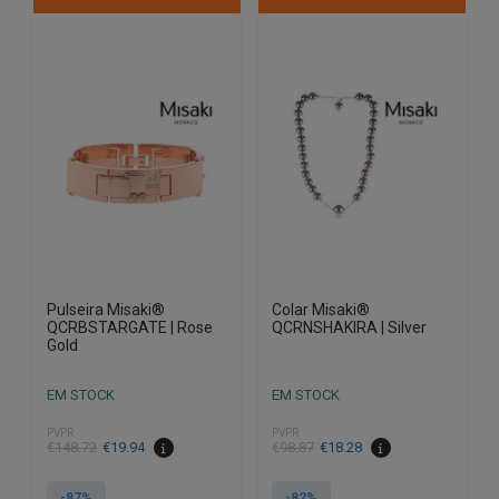
Pulseira Misaki®
Colar Misaki®
QCRBSTARGATE | Rose
QCRNSHAKIRA | Silver
Gold
EM STOCK
EM STOCK
PVPR
PVPR
O
O
O
O
€
148.72
€
19.94
€
98.87
€
18.28
preço
preço
preço
preço
original
atual
original
atual
-87%
-82%