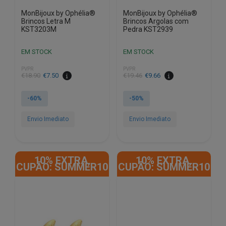
MonBijoux by Ophélia®
MonBijoux by Ophélia®
Brincos Letra M
Brincos Argolas com
KST3203M
Pedra KST2939
EM STOCK
EM STOCK
PVPR
PVPR
O
O
O
O
€
18.90
€
7.50
€
19.46
€
9.66
preço
preço
preço
preço
original
atual
original
atual
-60%
-50%
era:
é:
era:
é:
€18.90.
€7.50.
€19.46.
€9.66.
Envio Imediato
Envio Imediato
10% EXTRA,
10% EXTRA,
CUPÃO: SUMMER10
CUPÃO: SUMMER10