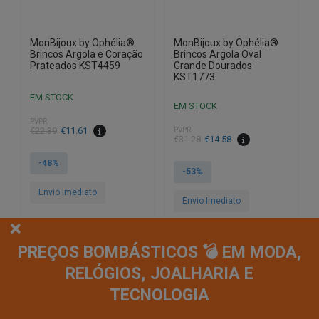
MonBijoux by Ophélia®
MonBijoux by Ophélia®
Brincos Argola e Coração
Brincos Argola Oval
Prateados KST4459
Grande Dourados
KST1773
EM STOCK
EM STOCK
PVPR
O
O
€
22.39
€
11.61
PVPR
O
O
€
31.28
€
14.58
preço
preço
preço
preço
original
atual
-48%
original
atual
-53%
era:
é:
era:
é:
€22.39.
€11.61.
Envio Imediato
€31.28.
€14.58.
Envio Imediato
PREÇOS BOMBÁSTICOS 💣 EM MODA,
10% EXTRA,
10% EXTRA,
CUPÃO: SUMMER10
CUPÃO: SUMMER10
RELÓGIOS, JOALHARIA E
TECNOLOGIA