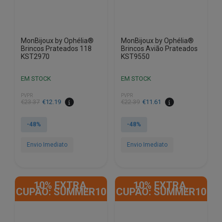
MonBijoux by Ophélia®
MonBijoux by Ophélia®
Brincos Prateados 118
Brincos Avião Prateados
KST2970
KST9550
EM STOCK
EM STOCK
PVPR
PVPR
O
O
O
O
€
23.37
€
12.19
€
22.39
€
11.61
preço
preço
preço
preço
original
atual
original
atual
-48%
-48%
era:
é:
era:
é:
€23.37.
€12.19.
€22.39.
€11.61.
Envio Imediato
Envio Imediato
10% EXTRA,
10% EXTRA,
CUPÃO: SUMMER10
CUPÃO: SUMMER10