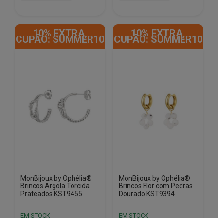
10% EXTRA,
10% EXTRA,
CUPÃO: SUMMER10
CUPÃO: SUMMER10
MonBijoux by Ophélia®
MonBijoux by Ophélia®
Brincos Argola Torcida
Brincos Flor com Pedras
Prateados KST9455
Dourado KST9394
EM STOCK
EM STOCK