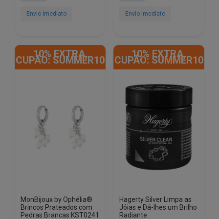
era:
é:
era:
é:
€19.46.
€9.46.
€19.46.
€9.46.
Envio Imediato
Envio Imediato
10% EXTRA,
10% EXTRA,
CUPÃO: SUMMER10
CUPÃO: SUMMER10
MonBijoux by Ophélia®
Hagerty Silver Limpa as
Brincos Prateados com
Jóias e Dá-lhes um Brilho
Pedras Brancas KST0241
Radiante