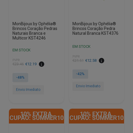
MonBijoux by Ophélia®
MonBijoux by Ophélia®
Brincos Coração Pedras
Brincos Coração Pedra
Naturais Branca e
Natural Branca KST4376
Multicor KST4246
EM STOCK
EM STOCK
PVPR
O
O
€
21.51
€
12.58
PVPR
O
O
€
23.46
€
12.19
preço
preço
preço
preço
original
atual
-42%
original
atual
-48%
era:
é:
era:
é:
€21.51.
€12.58.
Envio Imediato
€23.46.
€12.19.
Envio Imediato
10% EXTRA,
10% EXTRA,
CUPÃO: SUMMER10
CUPÃO: SUMMER10