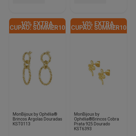
10% EXTRA,
10% EXTRA,
CUPÃO: SUMMER10
CUPÃO: SUMMER10
MonBijoux by Ophélia®
MonBijoux by
Brincos Argolas Douradas
Ophélia®Brincos Cobra
KST0113
Prata 925 Dourado
KST6393