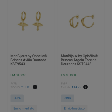
MonBijoux by Ophélia®
MonBijoux by Ophélia®
Brincos Avião Dourado
Brincos Argola Torcida
KST9543
Dourados KST9448
EM STOCK
EM STOCK
PVPR
PVPR
O
O
O
O
€
22.39
€
11.61
€
23.37
€
14.29
preço
preço
preço
preço
original
atual
original
atual
-48%
-39%
era:
é:
era:
é:
€22.39.
€11.61.
€23.37.
€14.29.
Envio Imediato
Envio Imediato