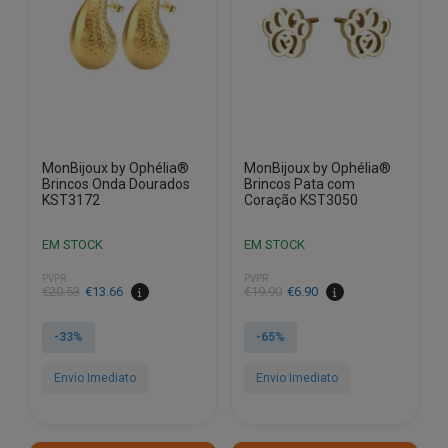
MonBijoux by Ophélia®
MonBijoux by Ophélia®
Brincos Onda Dourados
Brincos Pata com
KST3172
Coração KST3050
EM STOCK
EM STOCK
PVPR
PVPR
O
O
O
O
€
20.53
€
13.66
€
19.90
€
6.90
preço
preço
preço
preço
original
atual
original
atual
-33%
-65%
era:
é:
era:
é:
€20.53.
€13.66.
€19.90.
€6.90.
Envio Imediato
Envio Imediato