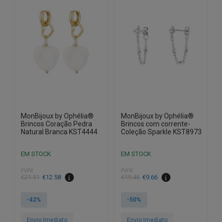
MonBijoux by Ophélia®
MonBijoux by Ophélia®
Brincos Coração Pedra
Brincos com corrente-
Natural Branca KST4444
Coleção Sparkle KST8973
EM STOCK
EM STOCK
PVPR
PVPR
O
O
O
O
€
21.51
€
12.58
€
19.46
€
9.66
preço
preço
preço
preço
original
atual
original
atual
-42%
-50%
era:
é:
era:
é:
€21.51.
€12.58.
€19.46.
€9.66.
Envio Imediato
Envio Imediato