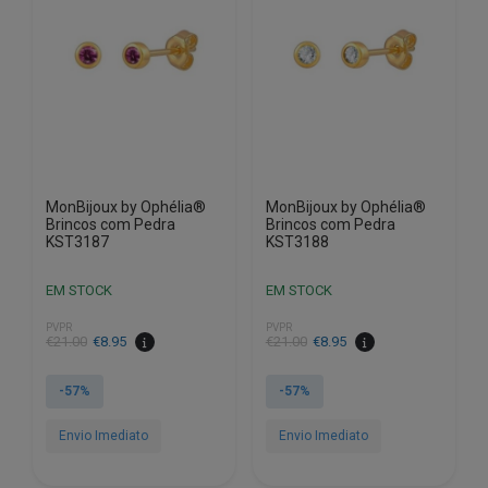
MonBijoux by Ophélia®
MonBijoux by Ophélia®
Brincos com Pedra
Brincos com Pedra
KST3187
KST3188
EM STOCK
EM STOCK
PVPR
PVPR
O
O
O
O
€
21.00
€
8.95
€
21.00
€
8.95
preço
preço
preço
preço
original
atual
original
atual
-57%
-57%
era:
é:
era:
é:
€21.00.
€8.95.
€21.00.
€8.95.
Envio Imediato
Envio Imediato