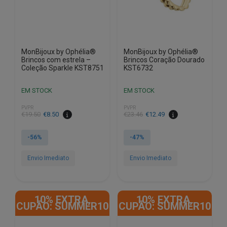
MonBijoux by Ophélia®
MonBijoux by Ophélia®
Brincos com estrela –
Brincos Coração Dourado
Coleção Sparkle KST8751
KST6732
EM STOCK
EM STOCK
PVPR
PVPR
O
O
O
O
€
19.50
€
8.50
€
23.46
€
12.49
preço
preço
preço
preço
original
atual
original
atual
-56%
-47%
era:
é:
era:
é:
€19.50.
€8.50.
€23.46.
€12.49.
Envio Imediato
Envio Imediato
10% EXTRA,
10% EXTRA,
CUPÃO: SUMMER10
CUPÃO: SUMMER10