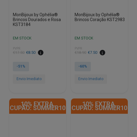
MonBijoux by Ophélia®
MonBijoux by Ophélia®
Brincos Dourados e Rosa
Brincos Coração KST2983
KST3184
EM STOCK
EM STOCK
PVPR
PVPR
O
O
O
O
€
17.50
€
8.50
€
18.90
€
7.50
preço
preço
preço
preço
original
atual
original
atual
-51%
-60%
era:
é:
era:
é:
€17.50.
€8.50.
€18.90.
€7.50.
Envio Imediato
Envio Imediato
10% EXTRA,
10% EXTRA,
CUPÃO: SUMMER10
CUPÃO: SUMMER10