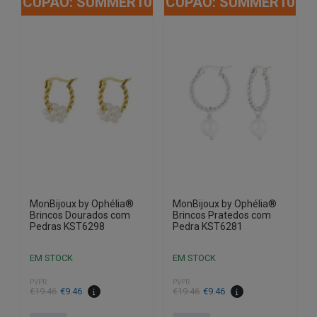
CUPÃO: SUMMER10
CUPÃO: SUMMER10
MonBijoux by Ophélia®
MonBijoux by Ophélia®
Brincos Dourados com
Brincos Pratedos com
Pedras KST6298
Pedra KST6281
EM STOCK
EM STOCK
PVPR
PVPR
O
O
O
O
€
19.46
€
9.46
€
19.46
€
9.46
preço
preço
preço
preço