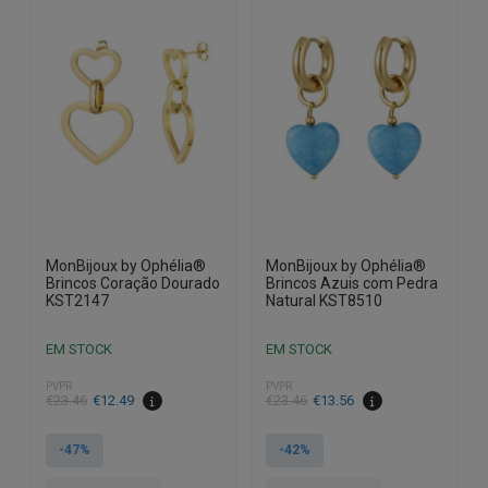
MonBijoux by Ophélia®
MonBijoux by Ophélia®
Brincos Coração Dourado
Brincos Azuis com Pedra
KST2147
Natural KST8510
EM STOCK
EM STOCK
PVPR
PVPR
O
O
O
O
€
23.46
€
12.49
€
23.46
€
13.56
preço
preço
preço
preço
original
atual
original
atual
-47%
-42%
era:
é:
era:
é: