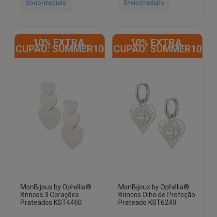
€23.46.
€12.49.
€23.46.
€13.56.
Envio Imediato
Envio Imediato
10% EXTRA,
10% EXTRA,
CUPÃO: SUMMER10
CUPÃO: SUMMER10
MonBijoux by Ophélia®
MonBijoux by Ophélia®
Brincos 3 Corações
Brincos Olho de Proteção
Prateados KST4460
Prateado KST6240