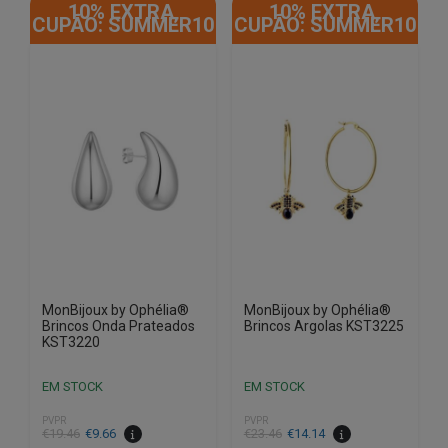
10% EXTRA,
10% EXTRA,
CUPÃO: SUMMER10
CUPÃO: SUMMER10
MonBijoux by Ophélia®
MonBijoux by Ophélia®
Brincos Onda Prateados
Brincos Argolas KST3225
KST3220
EM STOCK
EM STOCK
PVPR
PVPR
O
O
O
O
€
19.46
€
9.66
€
23.46
€
14.14