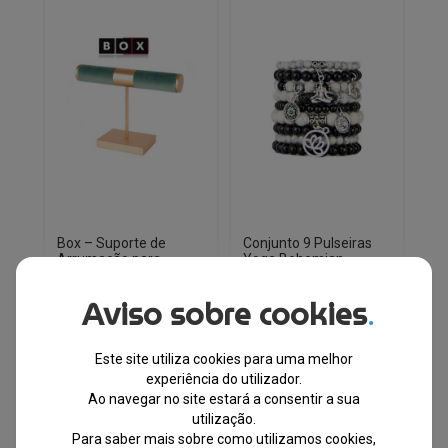
Box – Suporte de
Conjunto 9 Pulseiras
Arrumação para
Yoga Bohemian
Pulseiras Verde e
Fabricado no Canadá
Dourado E48ZIE
Aviso sobre cookies
.
EM STOCK
EM STOCK
PVPR
Este site utiliza cookies para uma melhor
O
O
€
51.75
€
39.10
PVPR
O
O
experiência do utilizador.
€
21.51
€
14.57
preço
preço
Ao navegar no site estará a consentir a sua
preço
preço
original
atual
-24%
utilização.
original
atual
-32%
era:
é:
Para saber mais sobre como utilizamos cookies,
era:
é: