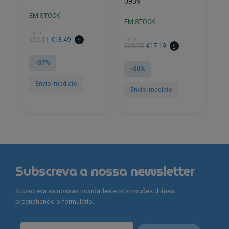
0939
EM STOCK
EM STOCK
PVPR
O
O
€
21.51
€
13.49
PVPR
O
O
€
28.75
€
17.19
preço
preço
preço
preço
original
atual
-37%
original
atual
-40%
era:
é:
era:
é:
€21.51.
€13.49.
Envio Imediato
€28.75.
€17.19.
Envio Imediato
Subscreva a nossa newsletter
Subscreva as nossas novidades e promoções diárias,
preenchendo o formulário.