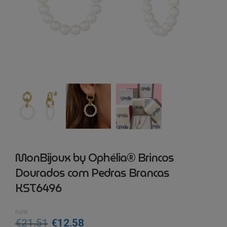
MonBijoux by Ophélia® Brincos
Dourados com Pedras Brancas
KST6496
PVPR
O
O
€
21.51
€
12.58