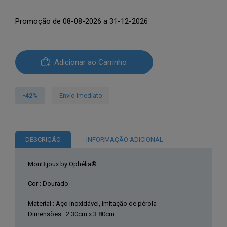
preço
preço
Promoção de 08-08-2026 a 31-12-2026
original
atual
era:
é:
Quantidade
€21.51.
€12.58.
Adicionar ao Carrinho
de
MonBijoux
by
-42%
Envio Imediato
Ophélia®
Brincos
Dourados
DESCRIÇÃO
INFORMAÇÃO ADICIONAL
com
Pedras
MonBijoux by Ophélia®
Brancas
KST6496
Cor : Dourado
Material : Aço inoxidável, imitação de pérola
Dimensões : 2.30cm x 3.80cm