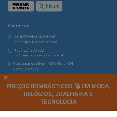
Contactos
geral@youlikeitstore.com
apoio@youlikeitstore.com
+351 224 933 832
(*) Chamada para rede fixa nacional
Rua Óscar da Silva, nº 213 4200-434
Porto - Portugal
PREÇOS BOMBÁSTICOS 💣 EM MODA,
RELÓGIOS, JOALHARIA E
TECNOLOGIA
© You Like It 2026 - Todos os direitos reservados. Loja online by
Site.pt