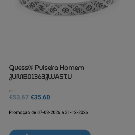
Guess® Pulseira Homem
JUMB01363JWASTU
PVPR
O
O
€
53.67
€
35.60
preço
preço
Promoção de 07-08-2026 a 31-12-2026
original
atual
era:
é:
Quantidade