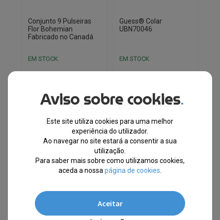
Conjunto 9 Pulseiras
Guess® Colar
Flor Bohemian
UBN70046
Fabricado no Canadá
EM STOCK
EM STOCK
PVPR
PVPR
O
O
O
O
€
51.75
€
39.10
€
92.00
€
55.00
Aviso sobre cookies
preço
preço
preço
preço
.
original
atual
original
atual
-24%
-40%
era:
é:
era:
é:
Este site utiliza cookies para uma melhor
€51.75.
€39.10.
€92.00.
€55.00.
Envio Imediato
Envio Imediato
experiência do utilizador.
Ao navegar no site estará a consentir a sua
utilização.
Para saber mais sobre como utilizamos cookies,
10% EXTRA,
10% EXTRA,
aceda a nossa
página de cookies
.
CUPÃO:
CUPÃO:
SUMMER10
SUMMER10
Aceitar