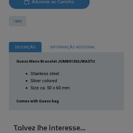
€53.67.
€35.60.
Adicionar ao Carrinho
de
Guess®
Pulseira
-34%
Homem
JUMB01363JWASTU
DESCRIÇÃO
INFORMAÇÃO ADICIONAL
Guess Mens Bracelet JUMB01363JWASTU
Stainless steel
Silver colored
Size ca. 50 x 60 mm
Comes with Guess bag
Talvez lhe interesse...