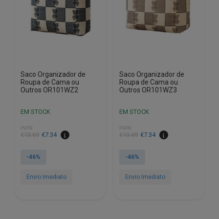
Saco Organizador de
Saco Organizador de
Roupa de Cama ou
Roupa de Cama ou
Outros OR101WZ2
Outros OR101WZ3
EM STOCK
EM STOCK
PVPR
PVPR
O
O
O
O
€
13.69
€
7.34
€
13.69
€
7.34
preço
preço
preço
preço
original
atual
original
atual
-46%
-46%
era:
é:
era:
é:
€13.69.
€7.34.
€13.69.
€7.34.
Envio Imediato
Envio Imediato