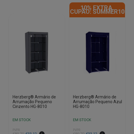
10% EXTRA,
CUPÃO: SUMMER10
Herzberg® Armário de
Herzberg® Armário de
Arrumação Pequeno
Arrumação Pequeno Azul
Cinzento HG-8010
HG-8010
EM STOCK
EM STOCK
PVPR
PVPR
O
O
O
O
€
89.70
€
33.12
€
89.70
€
33.12