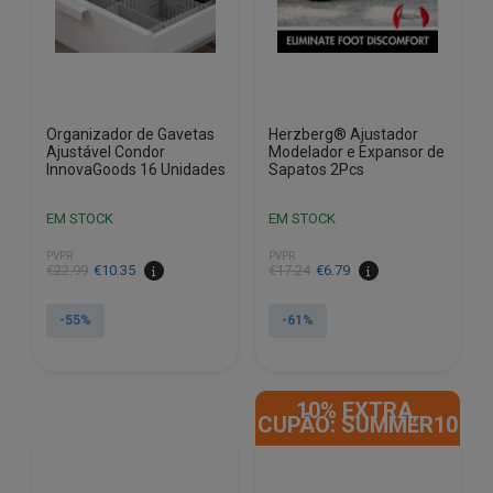
Organizador de Gavetas
Herzberg® Ajustador
Ajustável Condor
Modelador e Expansor de
InnovaGoods 16 Unidades
Sapatos 2Pcs
EM STOCK
EM STOCK
PVPR
PVPR
O
O
O
O
€
22.99
€
10.35
€
17.24
€
6.79
preço
preço
preço
preço
original
atual
original
atual
-55%
-61%
era:
é:
era:
é:
€22.99.
€10.35.
€17.24.
€6.79.
10% EXTRA,
CUPÃO: SUMMER10