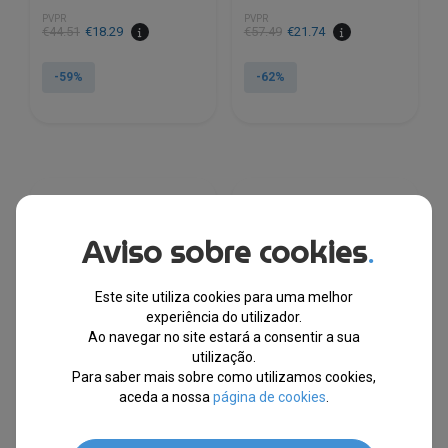
PVPR
PVPR
O
O
O
O
€
44.51
€
18.29
€
57.49
€
21.74
preço
preço
preço
preço
original
atual
original
atual
-59%
-62%
era:
é:
era:
é:
€44.51.
€18.29.
€57.49.
€21.74.
Aviso sobre cookies
.
Este site utiliza cookies para uma melhor
experiência do utilizador.
Ao navegar no site estará a consentir a sua
utilização.
Para saber mais sobre como utilizamos cookies,
aceda a nossa
página de cookies
.