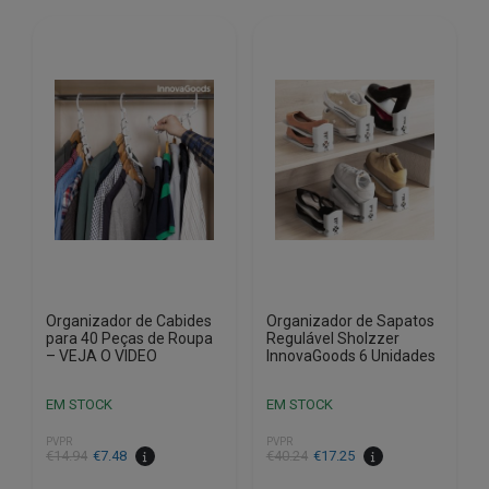
Organizador de Cabides
Organizador de Sapatos
para 40 Peças de Roupa
Regulável Sholzzer
– VEJA O VIDEO
InnovaGoods 6 Unidades
EM STOCK
EM STOCK
PVPR
PVPR
O
O
O
O
€
14.94
€
7.48
€
40.24
€
17.25
preço
preço
preço
preço