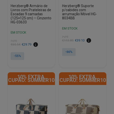
Herzberg® Armário de
Herzberg® Suporte
Livros com Prateleiras de
p/cabides com
Escadas 9 camadas
arrumação Móvel HG-
(125×125 cm) – Cinzento
8034BB
HG-03633
EM STOCK
EM STOCK
PVPR
O
O
€
113.85
€
39.10
PVPR
O
O
€
65.54
€
29.79
preço
preço
preço
preço
original
atual
-66%
original
atual
-55%
era:
é:
era:
é:
€113.85.
€39.10.
€65.54.
€29.79.
10% EXTRA,
10% EXTRA,
CUPÃO: SUMMER10
CUPÃO: SUMMER10