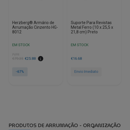
Herzberg® Armário de
Suporte Para Revistas
Arrumação Cinzento HG-
Metal Ferro (10 x 25,5 x
8012
21,8 cm) Preto
EM STOCK
EM STOCK
PVPR
O
O
€
79.35
€
25.88
€
16.68
preço
preço
original
atual
-67%
Envio Imediato
era:
é:
€79.35.
€25.88.
PRODUTOS DE ARRUMAÇÃO - ORGANIZAÇÃO