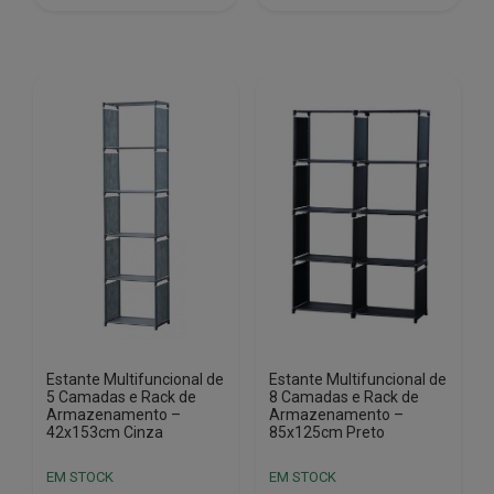
€28.74.
€10.29.
€44.51.
€18.29.
Estante Multifuncional de
Estante Multifuncional de
5 Camadas e Rack de
8 Camadas e Rack de
Armazenamento –
Armazenamento –
42x153cm Cinza
85x125cm Preto
EM STOCK
EM STOCK