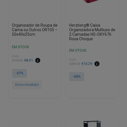
Organizador de Roupa de
Herzberg® Caixa
Cama ou Outros OR105 –
Organizadora Multiuso de
50x40x25cm
2 Camadas HG-OKY676
Rosa Choque
EM STOCK
EM STOCK
PVPR
O
O
€
15.64
€
8.31
PVPR
O
O
€
28.74
€
10.29
preço
preço
preço
preço
original
atual
-47%
original
atual
-64%
era:
é:
era:
é:
€15.64.
€8.31.
Envio Imediato
€28.74.
€10.29.