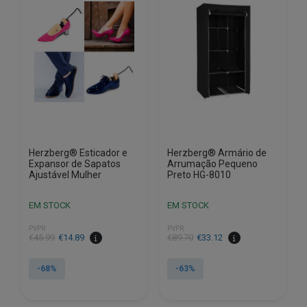
Herzberg® Esticador e
Herzberg® Armário de
Expansor de Sapatos
Arrumação Pequeno
Ajustável Mulher
Preto HG-8010
EM STOCK
EM STOCK
PVPR
PVPR
O
O
O
O
€
45.99
€
14.89
€
89.70
€
33.12
preço
preço
preço
preço
original
atual
original
atual
-68%
-63%
era:
é:
era:
é:
€45.99.
€14.89.
€89.70.
€33.12.