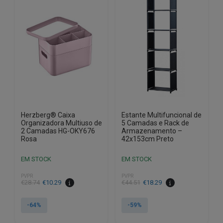
Herzberg® Caixa
Estante Multifuncional de
Organizadora Multiuso de
5 Camadas e Rack de
2 Camadas HG-OKY676
Armazenamento –
Rosa
42x153cm Preto
EM STOCK
EM STOCK
PVPR
PVPR
O
O
O
O
€
28.74
€
10.29
€
44.51
€
18.29
preço
preço
preço
preço
original
atual
original
atual
-64%
-59%
era:
é:
era:
é: