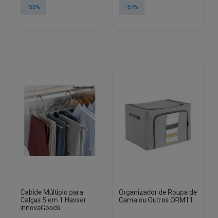
original
atual
original
atual
-50%
-57%
era:
é:
era:
é:
€14.94.
€7.48.
€40.24.
€17.25.
Cabide Múltiplo para
Organizador de Roupa de
Calças 5 em 1 Havser
Cama ou Outros ORM11
InnovaGoods