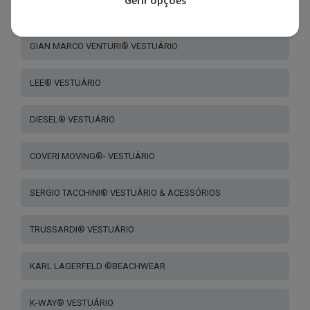
Gerir opções
CAVALLI CLASS® VESTUÁRIO
GIAN MARCO VENTURI® VESTUÁRIO
LEE® VESTUÁRIO
DIESEL® VESTUÁRIO
COVERI MOVING®- VESTUÁRIO
SERGIO TACCHINI® VESTUÁRIO & ACESSÓRIOS
TRUSSARDI® VESTUÁRIO
KARL LAGERFELD ®BEACHWEAR
K-WAY® VESTUÁRIO