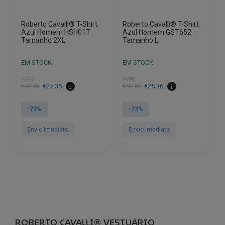
Roberto Cavalli® T-Shirt
Roberto Cavalli® T-Shirt
Azul Homem HSH01T
Azul Homem GST652 –
Tamanho 2XL
Tamanho L
EM STOCK
EM STOCK
PVPR
PVPR
O
O
O
O
€
92.86
€
25.36
€
92.86
€
25.36
preço
preço
preço
preço
original
atual
original
atual
-73%
-73%
era:
é:
era:
é:
€92.86.
€25.36.
€92.86.
€25.36.
Envio Imediato
Envio Imediato
ROBERTO CAVALLI® VESTUÁRIO