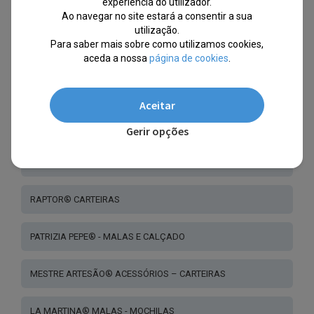
experiência do utilizador.
BLAUER® USA
Ao navegar no site estará a consentir a sua
utilização.
Para saber mais sobre como utilizamos cookies,
CARUCCI®
aceda a nossa
página de cookies
.
NORTH SAILS® MALAS MOCHILAS
Aceitar
PIQUADRO® MALAS E MOCHILAS
Gerir opções
AKZENT® ACESSÓRIOS - CARTEIRAS
RAPTOR® CARTEIRAS
PATRIZIA PEPE® - MALAS E CALÇADO
MESTRE ARTESÃO® ACESSÓRIOS – CARTEIRAS
LA MARTINA® MALAS - MOCHILAS