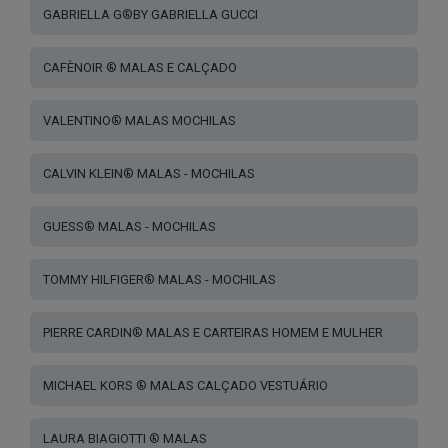
the
GABRIELLA G®BY GABRIELLA GUCCI
the
product
product
page
page
CAFÈNOIR ® MALAS E CALÇADO
VALENTINO® MALAS MOCHILAS
CALVIN KLEIN® MALAS - MOCHILAS
GUESS® MALAS - MOCHILAS
TOMMY HILFIGER® MALAS - MOCHILAS
PIERRE CARDIN® MALAS E CARTEIRAS HOMEM E MULHER
MICHAEL KORS ® MALAS CALÇADO VESTUÁRIO
LAURA BIAGIOTTI ® MALAS