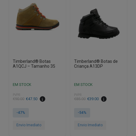
Timberland® Botas
Timberland® Botas de
A1QCJ – Tamanho 35
Criança A13DP
EM STOCK
EM STOCK
PVPR
PVPR
O
O
€
90.00
€
47.50
€
85.00
€
39.00
preço
preço
original
atual
-47%
-54%
era:
é:
€90.00.
€47.50.
Envio Imediato
Envio Imediato