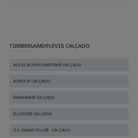
This
product
has
multiple
variants.
The
TIMBERLAND®LEVIS CALÇADO
options
may
be
ALV BY ALVIERO MARTINI® CALÇADO
chosen
on
AVIREX ® CALÇADO
the
product
page
NAVIGARE® CALÇADO
ELLESSE® CALÇADO
U.S. GRAND POLO® - CALÇADO