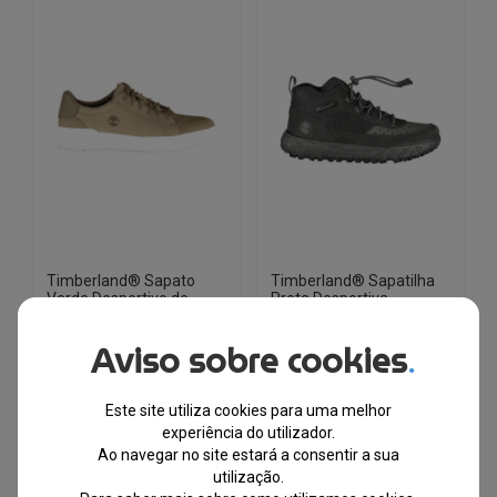
variants.
variants.
The
The
options
options
may
may
be
be
chosen
chosen
on
on
the
the
product
product
page
page
Timberland® Sapato
Timberland® Sapatilha
Verde Desportivo de
Preta Desportiva
Homem TB0A41F7
Unissexo Criança
TBA064DR
Aviso sobre cookies
.
ESGOTADO
EM STOCK
PVPR
Este site utiliza cookies para uma melhor
€
187.00
€
100.00
PVPR
€
153.00
€
76.50
experiência do utilizador.
Ao navegar no site estará a consentir a sua
-47%
utilização.
-50%