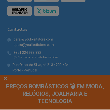
Contactos
geral@youlikeitstore.com
apoio@youlikeitstore.com
+351 224 933 832
(*) Chamada para rede fixa nacional
Rua Óscar da Silva, nº 213 4200-434
Porto - Portugal
PREÇOS BOMBÁSTICOS 💣 EM MODA,
RELÓGIOS, JOALHARIA E
TECNOLOGIA
© You Like It 2026 - Todos os direitos reservados. Loja online by
Site.pt