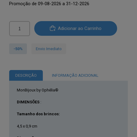
Promoção de 09-08-2026 a 31-12-2026
original
atual
era:
é:
Quantidade
€19.46.
€9.66.
Adicionar ao Carrinho
de
MonBijoux
by
-50%
Envio Imediato
Ophélia®
Brincos
Compridos
DESCRIÇÃO
INFORMAÇÃO ADICIONAL
Com
Pedras
MonBijoux by Ophélia®
KST3181
DIMENSÕES
:
Tamanho dos brincos:
4,5 x 0,9 cm