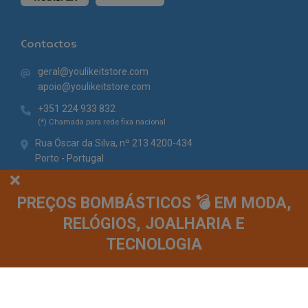
Contactos
geral@youlikeitstore.com
apoio@youlikeitstore.com
+351 224 933 832
(*) Chamada para rede fixa nacional
Rua Óscar da Silva, nº 213 4200-434
Porto - Portugal
PREÇOS BOMBÁSTICOS 💣 EM MODA,
RELÓGIOS, JOALHARIA E
TECNOLOGIA
© You Like It 2026 - Todos os direitos reservados. Loja online by
Site.pt