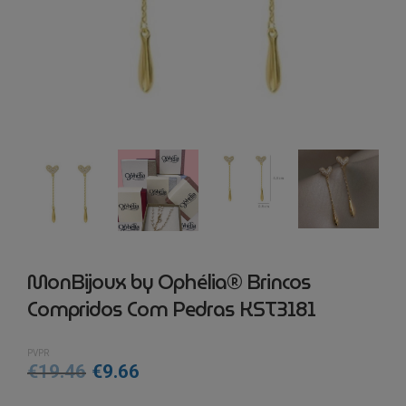
MonBijoux by Ophélia® Brincos
Compridos Com Pedras KST3181
PVPR
O
O
€
19.46
€
9.66
preço
preço