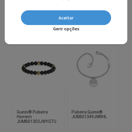
Aceitar
10% EXTRA,
10% EXTRA,
CUPÃO:
CUPÃO:
Gerir opções
SUMMER10
SUMMER10
Guess® Pulseira
Pulseira Guess®
Homem
JUBB01349JWRHL
JUMB01303JWYGTU