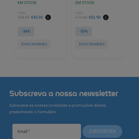
EM STOCK
EM STOCK
PVPR
PVPR
O
O
O
O
€
68.33
€
45.36
€
73.60
€
32.90
preço
preço
preço
preço
original
atual
original
atual
-34%
-55%
era:
é:
era:
é:
€68.33.
€45.36.
€73.60.
€32.90.
Envio Imediato
Envio Imediato
Subscreva a nossa newsletter
Subscreva as nossas novidades e promoções diárias,
preenchendo o formulário.
SUBSCREVER