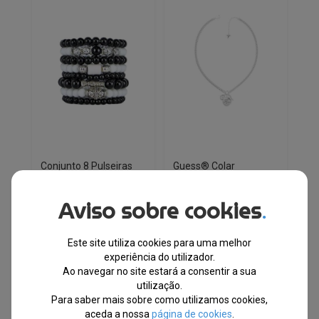
Conjunto 8 Pulseiras
Guess® Colar
Stretch Bohemian
UBN70046
Fabricado no Canadá
Aviso sobre cookies
.
EM STOCK
EM STOCK
Este site utiliza cookies para uma melhor
PVPR
PVPR
O
O
O
O
€
51.75
€
39.10
€
92.00
€
55.00
experiência do utilizador.
preço
preço
preço
preço
Ao navegar no site estará a consentir a sua
original
atual
original
atual
utilização.
-24%
-40%
era:
é:
era:
é:
Para saber mais sobre como utilizamos cookies,
€51.75.
€39.10.
€92.00.
€55.00.
aceda a nossa
página de cookies
.
Envio Imediato
Envio Imediato