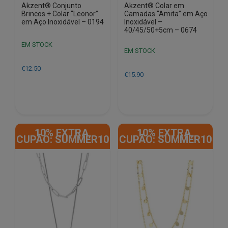
Akzent® Conjunto
Akzent® Colar em
Brincos + Colar “Leonor”
Camadas “Amita” em Aço
em Aço Inoxidável – 0194
Inoxidável –
40/45/50+5cm – 0674
EM STOCK
EM STOCK
€
12.50
€
15.90
10% EXTRA,
10% EXTRA,
CUPÃO: SUMMER10
CUPÃO: SUMMER10