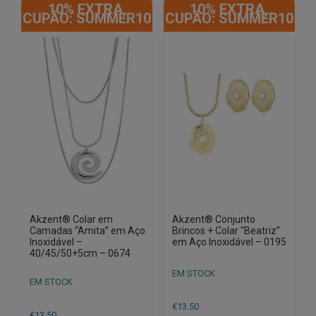
10% EXTRA,
10% EXTRA,
CUPÃO: SUMMER10
CUPÃO: SUMMER10
Akzent® Colar em
Akzent® Conjunto
Camadas “Amita” em Aço
Brincos + Colar “Beatriz”
Inoxidável –
em Aço Inoxidável – 0195
40/45/50+5cm – 0674
EM STOCK
EM STOCK
€
13.50
€
13.50