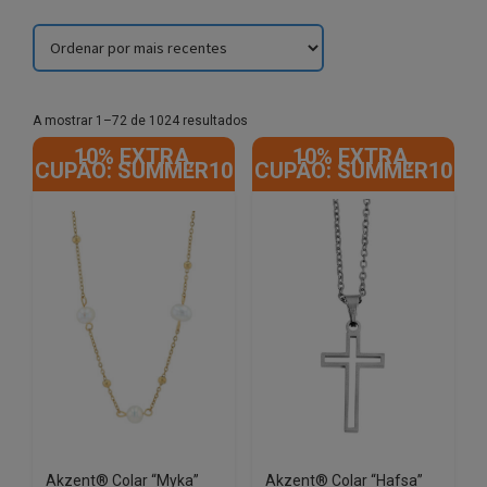
Sorted
A mostrar 1–72 de 1024 resultados
by
10% EXTRA,
10% EXTRA,
latest
CUPÃO: SUMMER10
CUPÃO: SUMMER10
Akzent® Colar “Myka”
Akzent® Colar “Hafsa”