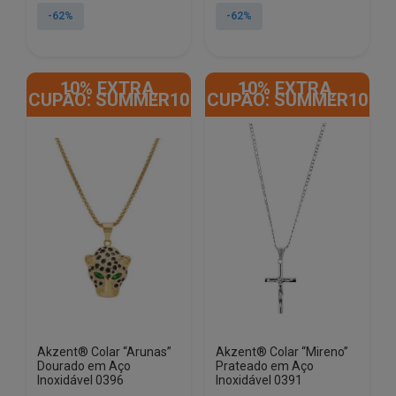
original
atual
original
atual
-62%
-62%
era:
é:
era:
é:
€29.90.
€11.50.
€29.90.
€11.50.
10% EXTRA,
10% EXTRA,
CUPÃO: SUMMER10
CUPÃO: SUMMER10
Akzent® Colar “Arunas”
Akzent® Colar “Mireno”
Dourado em Aço
Prateado em Aço
Inoxidável 0396
Inoxidável 0391