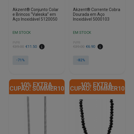
Akzent® Conjunto Colar
Akzent® Corrente Cobra
e Brincos “Valeska” em
Dourada em Aço
Aço Inoxidável 5120050
Inoxidável 5000103
EM STOCK
EM STOCK
PVPR
PVPR
O
O
O
O
€
39.00
€
11.50
€
39.00
€
6.90
preço
preço
preço
preço
original
atual
original
atual
-71%
-82%
era:
é:
era:
é:
€39.00.
€11.50.
€39.00.
€6.90.
10% EXTRA,
10% EXTRA,
CUPÃO: SUMMER10
CUPÃO: SUMMER10