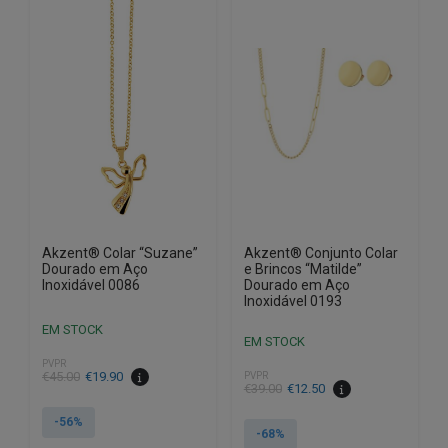
Akzent® Colar “Suzane”
Akzent® Conjunto Colar
Dourado em Aço
e Brincos “Matilde”
Inoxidável 0086
Dourado em Aço
Inoxidável 0193
EM STOCK
EM STOCK
PVPR
O
O
€
45.00
€
19.90
PVPR
O
O
€
39.00
€
12.50
preço
preço
preço
preço
original
atual
-56%
original
atual
-68%
era:
é: