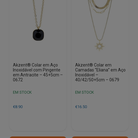
Akzent® Colar em Aço
Akzent® Colar em
Inoxidável com Pingente
Camadas “Eliana” em Aço
em Antracite – 45+5cm –
Inoxidável –
0672
40/42/50+5cm – 0679
EM STOCK
EM STOCK
€
8.90
€
16.50