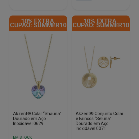
era:
é:
€45.00.
€19.90.
€39.00.
€12.50.
10% EXTRA,
10% EXTRA,
CUPÃO: SUMMER10
CUPÃO: SUMMER10
Akzent® Colar “Shauna”
Akzent® Conjunto Colar
Dourado em Aço
e Brincos “Seluna”
Inoxidável 0629
Dourado em Aço
Inoxidável 0071
EM STOCK