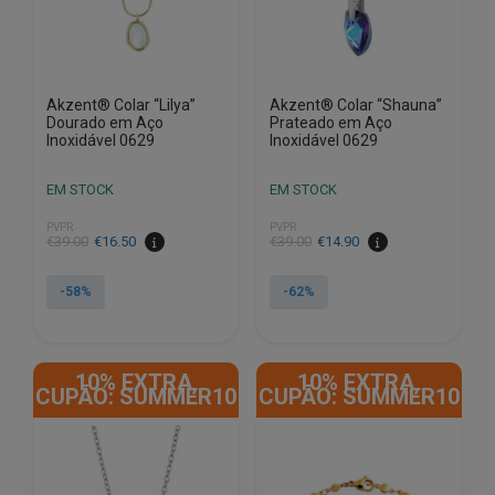
Akzent® Colar “Lilya”
Akzent® Colar “Shauna”
Dourado em Aço
Prateado em Aço
Inoxidável 0629
Inoxidável 0629
EM STOCK
EM STOCK
PVPR
PVPR
O
O
O
O
€
39.00
€
16.50
€
39.00
€
14.90
preço
preço
preço
preço
original
atual
original
atual
-58%
-62%
era:
é:
era:
é:
€39.00.
€16.50.
€39.00.
€14.90.
10% EXTRA,
10% EXTRA,
CUPÃO: SUMMER10
CUPÃO: SUMMER10