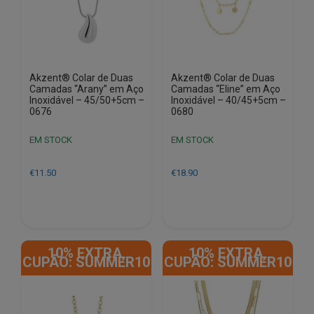
Akzent® Colar de Duas
Akzent® Colar de Duas
Camadas “Arany” em Aço
Camadas “Eline” em Aço
Inoxidável – 45/50+5cm –
Inoxidável – 40/45+5cm –
0676
0680
EM STOCK
EM STOCK
€
11.50
€
18.90
10% EXTRA,
10% EXTRA,
CUPÃO: SUMMER10
CUPÃO: SUMMER10