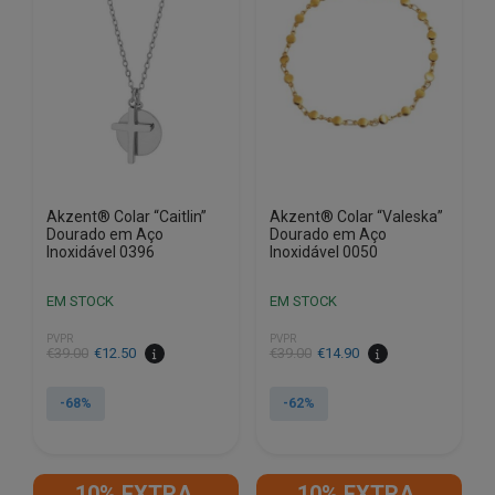
Akzent® Colar “Caitlin”
Akzent® Colar “Valeska”
Dourado em Aço
Dourado em Aço
Inoxidável 0396
Inoxidável 0050
EM STOCK
EM STOCK
PVPR
PVPR
O
O
O
O
€
39.00
€
12.50
€
39.00
€
14.90
preço
preço
preço
preço
original
atual
original
atual
-68%
-62%
era:
é:
era:
é:
€39.00.
€12.50.
€39.00.
€14.90.
10% EXTRA,
10% EXTRA,