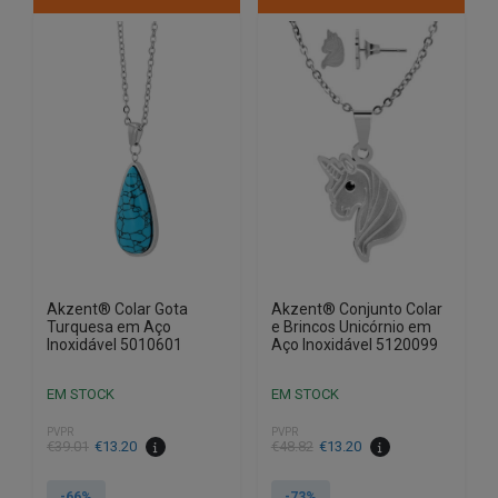
Akzent® Colar Gota
Akzent® Conjunto Colar
Turquesa em Aço
e Brincos Unicórnio em
Inoxidável 5010601
Aço Inoxidável 5120099
EM STOCK
EM STOCK
PVPR
PVPR
O
O
O
O
€
39.01
€
13.20
€
48.82
€
13.20
preço
preço
preço
preço
original
atual
original
atual
-66%
-73%