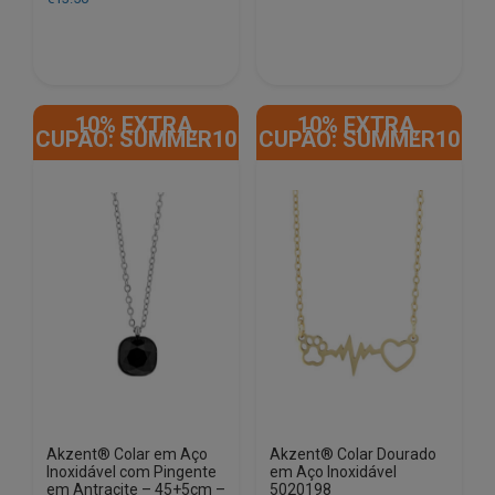
10% EXTRA,
10% EXTRA,
CUPÃO: SUMMER10
CUPÃO: SUMMER10
Akzent® Colar em Aço
Akzent® Colar Dourado
Inoxidável com Pingente
em Aço Inoxidável
em Antracite – 45+5cm –
5020198