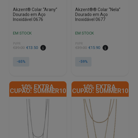
Akzent® Colar “Arany”
Akzent®® Colar “Nela”
Dourado em Aço
Dourado em Aço
Inoxidável 0676
Inoxidável 0677
EM STOCK
EM STOCK
PVPR
PVPR
O
O
O
O
€
39.00
€
13.50
€
39.00
€
15.90
preço
preço
preço
preço
original
atual
original
atual
-65%
-59%
era:
é:
era:
é:
€39.00.
€13.50.
€39.00.
€15.90.
10% EXTRA,
10% EXTRA,
CUPÃO: SUMMER10
CUPÃO: SUMMER10