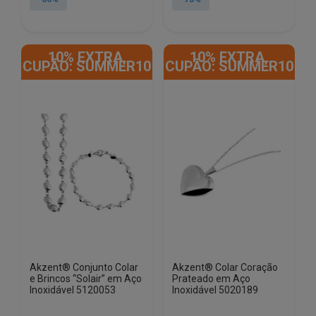
era:
é:
era:
é:
€39.01.
€13.20.
€48.82.
€13.20.
10% EXTRA,
10% EXTRA,
CUPÃO: SUMMER10
CUPÃO: SUMMER10
Akzent® Conjunto Colar
Akzent® Colar Coração
e Brincos “Solair” em Aço
Prateado em Aço
Inoxidável 5120053
Inoxidável 5020189