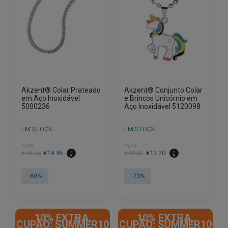
Akzent® Colar Prateado
Akzent® Conjunto Colar
em Aço Inoxidável
e Brincos Unicórnio em
5000236
Aço Inoxidável 5120098
EM STOCK
EM STOCK
PVPR
PVPR
O
O
O
O
€
48.78
€
19.46
€
48.82
€
13.20
preço
preço
preço
preço
original
atual
original
atual
-60%
-73%
era:
é:
era:
é:
€48.78.
€19.46.
€48.82.
€13.20.
10% EXTRA,
10% EXTRA,
CUPÃO: SUMMER10
CUPÃO: SUMMER10