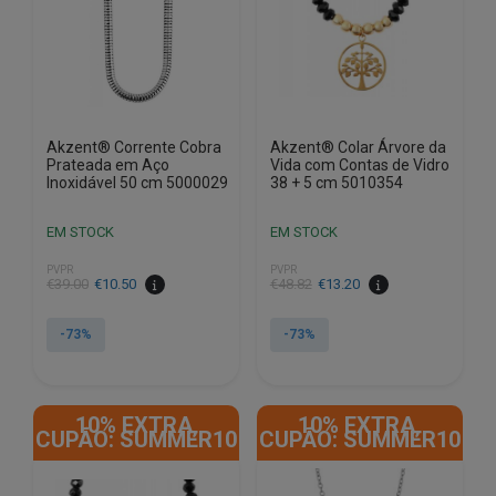
Akzent® Corrente Cobra
Akzent® Colar Árvore da
Prateada em Aço
Vida com Contas de Vidro
Inoxidável 50 cm 5000029
38 + 5 cm 5010354
EM STOCK
EM STOCK
PVPR
PVPR
O
O
O
O
€
39.00
€
10.50
€
48.82
€
13.20
preço
preço
preço
preço
original
atual
original
atual
-73%
-73%
era:
é:
era:
é:
€39.00.
€10.50.
€48.82.
€13.20.
10% EXTRA,
10% EXTRA,
CUPÃO: SUMMER10
CUPÃO: SUMMER10