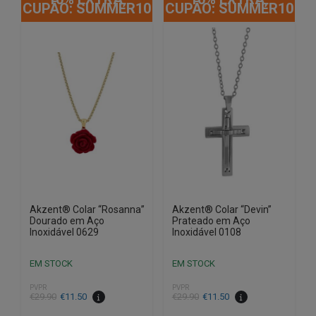
CUPÃO: SUMMER10
CUPÃO: SUMMER10
Akzent® Colar “Rosanna”
Akzent® Colar “Devin”
Dourado em Aço
Prateado em Aço
Inoxidável 0629
Inoxidável 0108
EM STOCK
EM STOCK
PVPR
PVPR
O
O
O
O
€
29.90
€
11.50
€
29.90
€
11.50
preço
preço
preço
preço