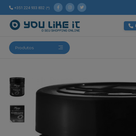
+351 224 933 832
(*)
Produtos