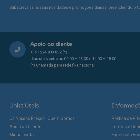
Subscreva as nossas novidades e promoções diárias, preenchendo o fo
Apoio ao cliente
+351
224 933 832
(*)
dias úteis entre as 09:00 – 13:00 e 14:00 – 18:00
(*) Chamada para rede fixa nacional
Links Úteis
Informaç
Os Nossos Preços | Quem Somos
Política de Pr
Apoio ao Cliente
Termos e Con
Minha conta
Expedição En