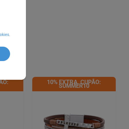
okies
.
ÃO:
10% EXTRA, CUPÃO:
SUMMER10