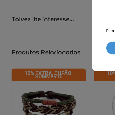
Talvez lhe interesse...
Para 
Produtos Relacionados
10% EXTRA, CUPÃO:
10
SUMMER10