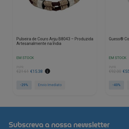
Pulseira de Couro Anju B8043 – Produzida
Guess® Co
Artesanalmente na Índia
EM STOCK
EM STOCK
PVPR
PVPR
O
O
O
O
€
21.61
€
15.38
€
92.00
€
5
preço
preço
preço
preço
original
atual
original
atual
-29%
Envio Imediato
-40%
era:
é:
era:
é:
€21.61.
€15.38.
€92.00.
€55.00.
Subscreva a nossa newsletter