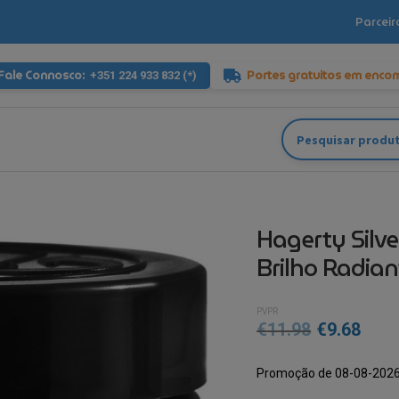
Parceir
Fale Connosco:
Portes gratuitos em enco
+351 224 933 832 (*)
Pesquisar
por:
Hagerty Silve
Brilho Radian
PVPR
O
O
€
11.98
€
9.68
preço
preç
Promoção de 08-08-2026
original
atua