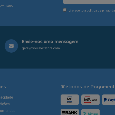
rmulário.
Li e aceito a política de privaci
Envie-nos uma mensagem
geral@youlikeitstore.com
ões
Métodos de Pagament
ivacidade
dições
comendas