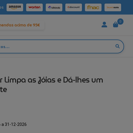
os
0
mendas acima de 95€
r Limpa as Jóias e Dá-lhes um
te
o
 a 31-12-2026
l