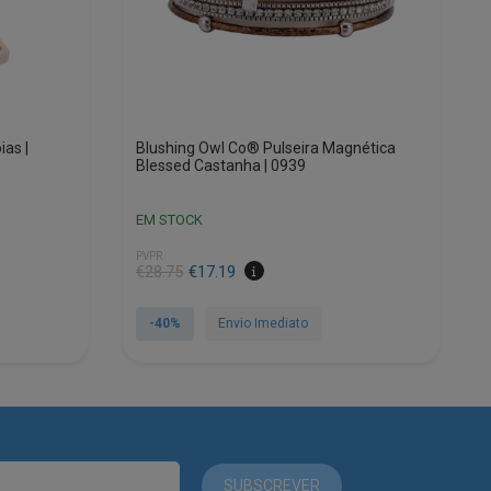
as |
Blushing Owl Co® Pulseira Magnética
Blessed Castanha | 0939
EM STOCK
PVPR
O
O
€
28.75
€
17.19
preço
preço
original
atual
-40%
Envio Imediato
era:
é:
€28.75.
€17.19.
SUBSCREVER