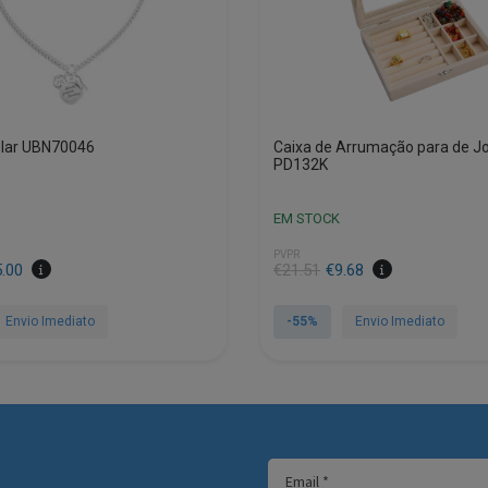
lar UBN70046
Caixa de Arrumação para de Joi
PD132K
EM STOCK
PVPR
O
O
5.00
€
21.51
€
9.68
preço
preço
original
atual
Envio Imediato
-55%
Envio Imediato
era:
é:
€21.51.
€9.68.