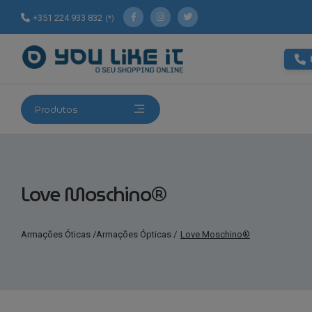
+351 224 933 832
(*)
Produtos
Love Moschino®
Armações Óticas
/
Armações Ópticas
/
Love Moschino®