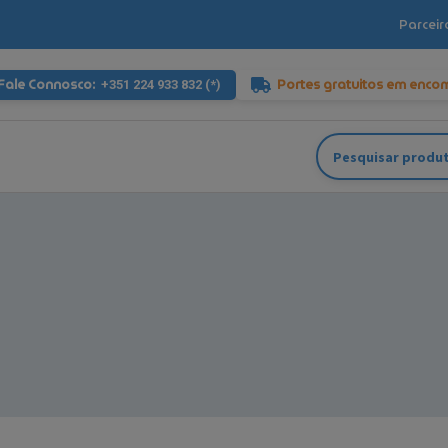
Parceir
Fale Connosco:
Portes gratuitos em enco
+351 224 933 832 (*)
Pesquisar
por: