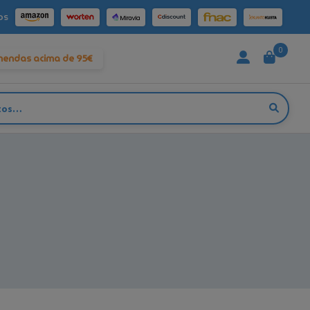
os
0
mendas acima de 95€