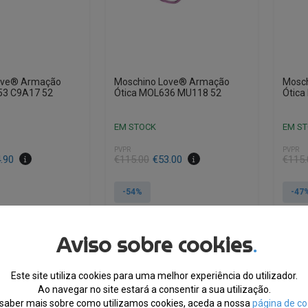
ove® Armação
Moschino Love® Armação
Mosc
53 C9A17 52
Ótica MOL636 MU118 52
Ótica
EM STOCK
EM S
PVPR
PVPR
O
O
O
O
.90
€
115.00
€
53.00
€
115.
preço
preço
preço
preço
original
atual
origin
atual
-54%
-47
era:
é:
era:
é:
€115.00.
€53.00.
€115.
€60.9
Aviso sobre cookies
.
TRA, CUPÃO:
10% EXTRA, CUPÃO:
10
MMER10
SUMMER10
Este site utiliza cookies para uma melhor experiência do utilizador.
Ao navegar no site estará a consentir a sua utilização.
saber mais sobre como utilizamos cookies, aceda a nossa
página de co