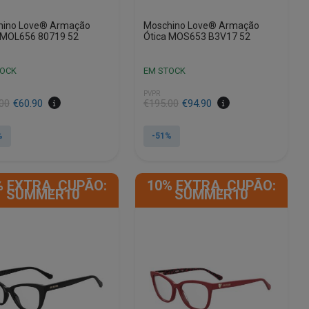
hino Love® Armação
Moschino Love® Armação
 MOL656 80719 52
Ótica MOS653 B3V17 52
TOCK
EM STOCK
PVPR
O
O
00
€
60.90
€
195.00
€
94.90
preço
preço
al
original
atual
%
-51%
era:
é:
00.
0.
€195.00.
€94.90.
% EXTRA, CUPÃO:
10% EXTRA, CUPÃO:
SUMMER10
SUMMER10