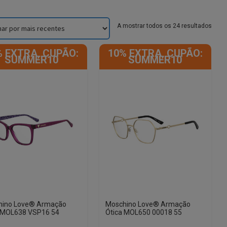
Sorte
A mostrar todos os 24 resultados
by
lates
% EXTRA, CUPÃO:
10% EXTRA, CUPÃO:
SUMMER10
SUMMER10
hino Love® Armação
Moschino Love® Armação
 MOL638 VSP16 54
Ótica MOL650 00018 55