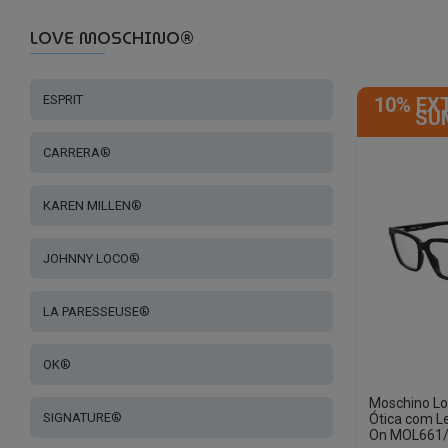
LOVE MOSCHINO®
ESPRIT
10% EX
SU
CARRERA®
KAREN MILLEN®
JOHNNY LOCO®
LA PARESSEUSE®
OK®
Moschino L
SIGNATURE®
Ótica com Le
On MOL661/