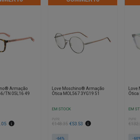
ino® Armação
Love Moschino® Armação
Love
66/TN 05L16 49
Ótica MOL567 3YG19 51
Ótica
EM STOCK
EM S
PVPR
PVPR
O
O
O
O
.05
€
148.35
€
53.53
€
132.
preço
preço
preço
preço
original
atual
origin
atual
-64%
-60