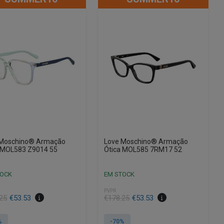
 Moschino® Armação
Love Moschino® Armação
 MOL583 Z9014 55
Ótica MOL585 7RM17 52
TOCK
EM STOCK
PVPR
O
O
25
€
53.53
€
178.25
€
53.53
preço
preço
al
original
atual
%
-70%