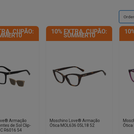
TRA, CUPÃO:
10% EXTRA, CUPÃO:
10
MMER10
SUMMER10
ove® Armação
Moschino Love® Armação
Mosc
ntes de Sol Clip-
Ótica MOL636 05L18 52
Ótica
C R6016 54