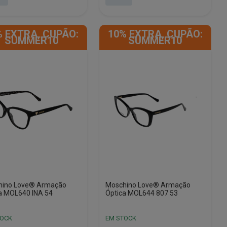
era:
é:
25.
3.
€178.25.
€53.53.
% EXTRA, CUPÃO:
10% EXTRA, CUPÃO:
SUMMER10
SUMMER10
hino Love® Armação
Moschino Love® Armação
a MOL640 INA 54
Óptica MOL644 807 53
TOCK
EM STOCK