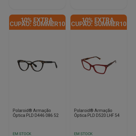
era:
é:
era:
é:
€131.10.
€49.13.
€131.10.
€47.00.
10% EXTRA,
10% EXTRA,
CUPÃO: SUMMER10
CUPÃO: SUMMER10
Polaroid® Armação
Polaroid® Armação
Óptica PLD D446 086 52
Óptica PLD D520 LHF 54
EM STOCK
EM STOCK