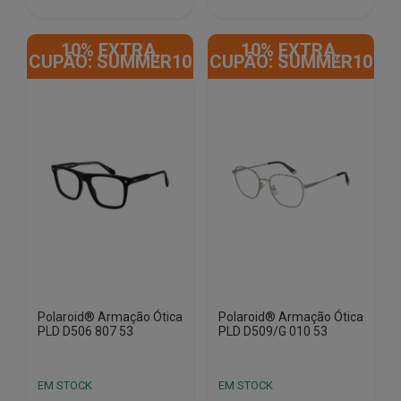
€86.00.
€37.90.
€86.00.
€37.90.
10% EXTRA,
10% EXTRA,
CUPÃO: SUMMER10
CUPÃO: SUMMER10
Polaroid® Armação Ótica
Polaroid® Armação Ótica
PLD D506 807 53
PLD D509/G 010 53
EM STOCK
EM STOCK