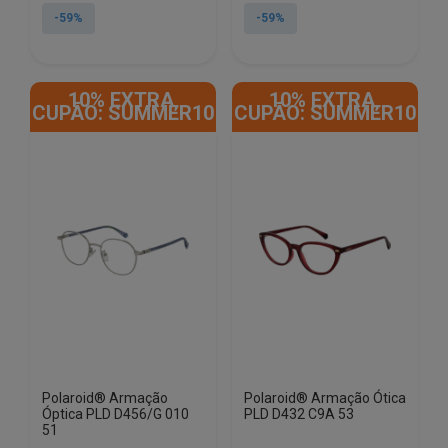
original
atual
original
atual
-59%
-59%
era:
é:
era:
é:
€69.00.
€28.22.
€79.00.
€32.02.
10% EXTRA,
10% EXTRA,
CUPÃO: SUMMER10
CUPÃO: SUMMER10
Polaroid® Armação
Polaroid® Armação Ótica
Óptica PLD D456/G 010
PLD D432 C9A 53
51