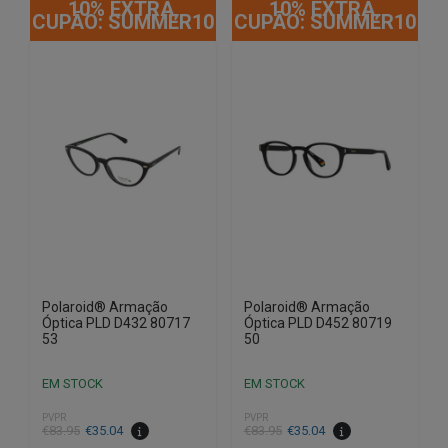
10% EXTRA,
10% EXTRA,
CUPÃO: SUMMER10
CUPÃO: SUMMER10
Polaroid® Armação
Polaroid® Armação
Óptica PLD D432 80717
Óptica PLD D452 80719
53
50
EM STOCK
EM STOCK
PVPR
PVPR
O
O
O
O
€
83.95
€
35.04
€
83.95
€
35.04