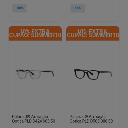
preço
preço
preço
preço
original
atual
original
atual
-58%
-58%
era:
é:
era:
é:
€83.95.
€35.04.
€83.95.
€35.04.
10% EXTRA,
10% EXTRA,
CUPÃO: SUMMER10
CUPÃO: SUMMER10
Polaroid® Armação
Polaroid® Armação
Óptica PLD D424 900 50
Óptica PLD D505 086 53