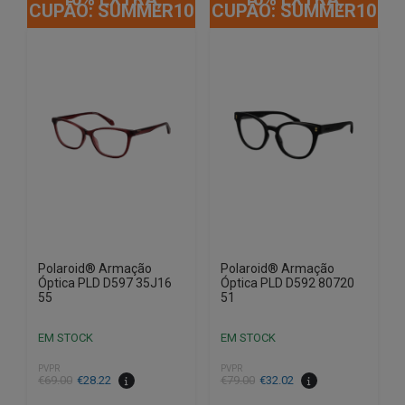
CUPÃO: SUMMER10
CUPÃO: SUMMER10
Polaroid® Armação
Polaroid® Armação
Óptica PLD D597 35J16
Óptica PLD D592 80720
55
51
EM STOCK
EM STOCK
PVPR
PVPR
O
O
O
O
€
69.00
€
28.22
€
79.00
€
32.02
preço
preço
preço
preço