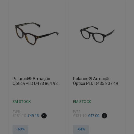
Polaroid® Armação
Polaroid® Armação
Óptica PLD D473 864 92
Óptica PLD D435 807 49
EM STOCK
EM STOCK
PVPR
PVPR
O
O
O
O
€
131.10
€
49.13
€
131.10
€
47.00
preço
preço
preço
preço
original
atual
original
atual
-63%
-64%