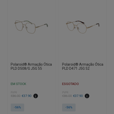
Polaroid® Armação Ótica
Polaroid® Armação Ótica
PLD D508/G J5G 55
PLD D471 J5G 52
EM STOCK
ESGOTADO
PVPR
PVPR
O
O
O
O
€
86.00
€
37.90
€
86.00
€
37.90
preço
preço
preço
preço
original
atual
original
atual
-56%
-56%
era:
é:
era:
é: