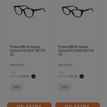
Polaroid® Armação
Polaroid® Armação
Óptica PLD D601 80719
Óptica PLD D602 80718
52
53
EM STOCK
EM STOCK
PVPR
PVPR
O
O
O
O
€
89.00
€
35.82
€
89.00
€
35.82
preço
preço
preço
preço
original
atual
original
atual
-60%
-60%
era:
é:
era:
é:
€89.00.
€35.82.
€89.00.
€35.82.
10% EXTRA,
10% EXTRA,