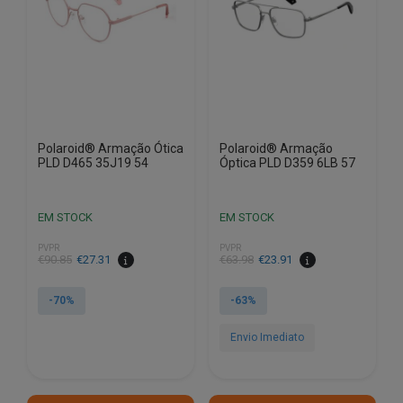
Polaroid® Armação Ótica
Polaroid® Armação
PLD D465 35J19 54
Óptica PLD D359 6LB 57
EM STOCK
EM STOCK
PVPR
PVPR
O
O
O
O
€
90.85
€
27.31
€
63.98
€
23.91
preço
preço
preço
preço
original
atual
original
atual
-70%
-63%
era:
é:
era:
é:
€90.85.
€27.31.
€63.98.
€23.91.
Envio Imediato