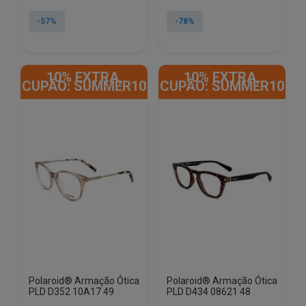
preço
preço
preço
preço
original
atual
original
atual
-57%
-78%
era:
é:
era:
é:
€140.19.
€59.93.
€144.15.
€31.41.
10% EXTRA,
10% EXTRA,
CUPÃO: SUMMER10
CUPÃO: SUMMER10
Polaroid® Armação Ótica
Polaroid® Armação Ótica
PLD D352 10A17 49
PLD D434 08621 48