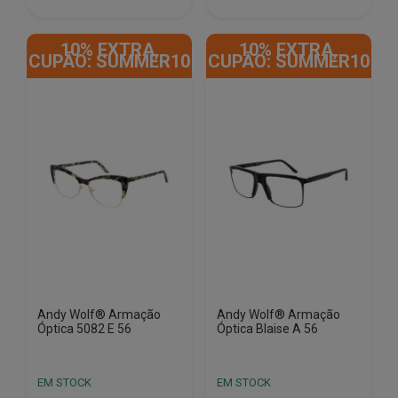
€180.00.
€35.50.
€180.00.
€35.50.
10% EXTRA,
10% EXTRA,
CUPÃO: SUMMER10
CUPÃO: SUMMER10
Andy Wolf® Armação
Andy Wolf® Armação
Óptica 5082 E 56
Óptica Blaise A 56
EM STOCK
EM STOCK