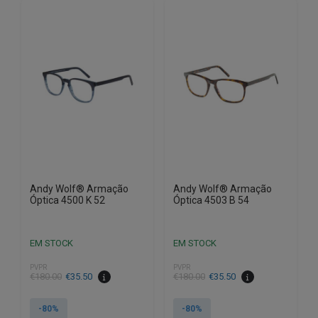
Andy Wolf® Armação
Andy Wolf® Armação
Óptica 4500 K 52
Óptica 4503 B 54
EM STOCK
EM STOCK
PVPR
PVPR
O
O
O
O
€
180.00
€
35.50
€
180.00
€
35.50
preço
preço
preço
preço
original
atual
original
atual
-80%
-80%