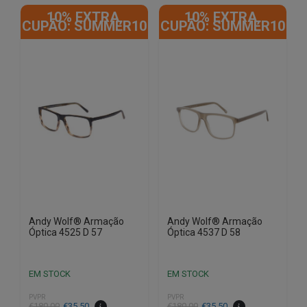
10% EXTRA,
10% EXTRA,
CUPÃO: SUMMER10
CUPÃO: SUMMER10
Andy Wolf® Armação
Andy Wolf® Armação
Óptica 4525 D 57
Óptica 4537 D 58
EM STOCK
EM STOCK
PVPR
PVPR
O
O
O
O
€
180.00
€
35.50
€
180.00
€
35.50