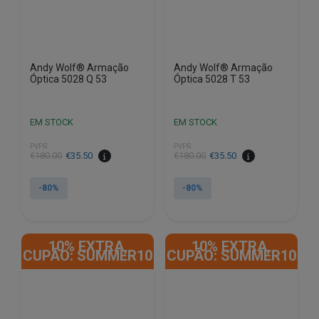
Andy Wolf® Armação
Andy Wolf® Armação
Óptica 5028 Q 53
Óptica 5028 T 53
EM STOCK
EM STOCK
PVPR
PVPR
O
O
O
O
€
180.00
€
35.50
€
180.00
€
35.50
preço
preço
preço
preço
original
atual
original
atual
-80%
-80%
era:
é:
era:
é:
€180.00.
€35.50.
€180.00.
€35.50.
10% EXTRA,
10% EXTRA,
CUPÃO: SUMMER10
CUPÃO: SUMMER10