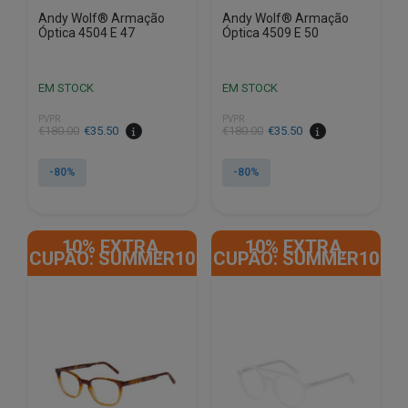
Andy Wolf® Armação
Andy Wolf® Armação
Óptica 4504 E 47
Óptica 4509 E 50
EM STOCK
EM STOCK
PVPR
PVPR
O
O
O
O
€
180.00
€
35.50
€
180.00
€
35.50
preço
preço
preço
preço
original
atual
original
atual
-80%
-80%
era:
é:
era:
é:
€180.00.
€35.50.
€180.00.
€35.50.
10% EXTRA,
10% EXTRA,
CUPÃO: SUMMER10
CUPÃO: SUMMER10