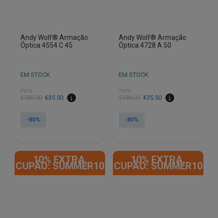
Andy Wolf® Armação
Andy Wolf® Armação
Óptica 4554 C 45
Óptica 4728 A 50
EM STOCK
EM STOCK
PVPR
PVPR
O
O
O
O
€
180.00
€
35.50
€
180.00
€
35.50
preço
preço
preço
preço
original
atual
original
atual
-80%
-80%
era:
é:
era:
é:
€180.00.
€35.50.
€180.00.
€35.50.
10% EXTRA,
10% EXTRA,
CUPÃO: SUMMER10
CUPÃO: SUMMER10