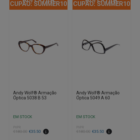
CUPÃO: SUMMER10
CUPÃO: SUMMER10
Andy Wolf® Armação
Andy Wolf® Armação
Óptica 5038 B 53
Óptica 5049 A 60
EM STOCK
EM STOCK
PVPR
PVPR
O
O
O
O
€
180.00
€
35.50
€
180.00
€
35.50
preço
preço
preço
preço