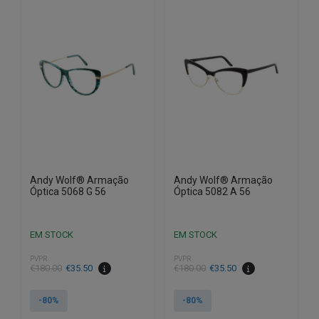
Andy Wolf® Armação
Andy Wolf® Armação
Óptica 5068 G 56
Óptica 5082 A 56
EM STOCK
EM STOCK
PVPR
PVPR
O
O
O
O
€
180.00
€
35.50
€
180.00
€
35.50
preço
preço
preço
preço
original
atual
original
atual
-80%
-80%
era:
é:
era:
é: