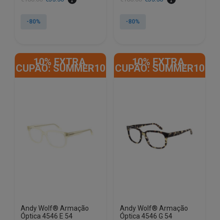
preço
preço
preço
preço
original
atual
original
atual
-80%
-80%
era:
é:
era:
é:
€180.00.
€35.50.
€180.00.
€35.50.
10% EXTRA,
10% EXTRA,
CUPÃO: SUMMER10
CUPÃO: SUMMER10
Andy Wolf® Armação
Andy Wolf® Armação
Óptica 4546 E 54
Óptica 4546 G 54