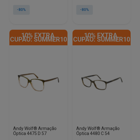
preço
preço
preço
preço
original
atual
original
atual
-80%
-80%
era:
é:
era:
é:
€180.00.
€35.50.
€180.00.
€35.50.
10% EXTRA,
10% EXTRA,
CUPÃO: SUMMER10
CUPÃO: SUMMER10
Andy Wolf® Armação
Andy Wolf® Armação
Óptica 4475 D 57
Óptica 4480 C 54