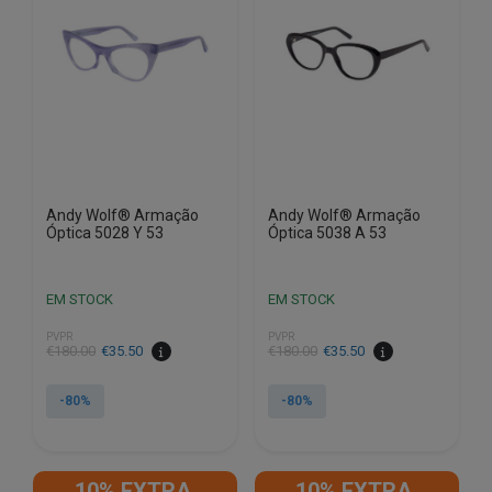
Andy Wolf® Armação
Andy Wolf® Armação
Óptica 5028 Y 53
Óptica 5038 A 53
EM STOCK
EM STOCK
PVPR
PVPR
O
O
O
O
€
180.00
€
35.50
€
180.00
€
35.50
preço
preço
preço
preço
original
atual
original
atual
-80%
-80%
era:
é:
era:
é:
€180.00.
€35.50.
€180.00.
€35.50.
10% EXTRA,
10% EXTRA,