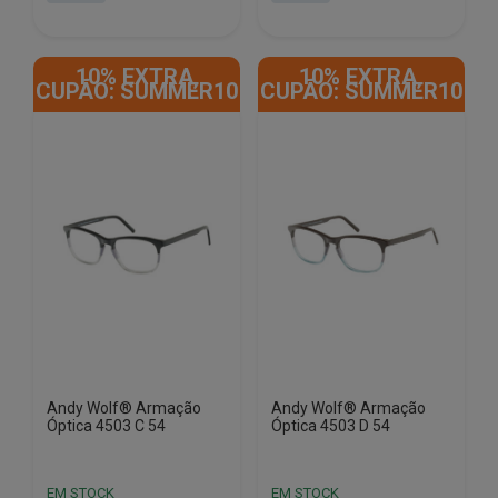
era:
é:
era:
é:
€180.00.
€35.50.
€180.00.
€35.50.
10% EXTRA,
10% EXTRA,
CUPÃO: SUMMER10
CUPÃO: SUMMER10
Andy Wolf® Armação
Andy Wolf® Armação
Óptica 4503 C 54
Óptica 4503 D 54
EM STOCK
EM STOCK