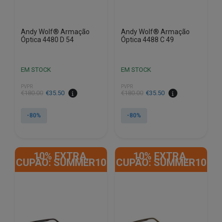
Andy Wolf® Armação
Andy Wolf® Armação
Óptica 4480 D 54
Óptica 4488 C 49
EM STOCK
EM STOCK
PVPR
PVPR
O
O
O
O
€
180.00
€
35.50
€
180.00
€
35.50
preço
preço
preço
preço
original
atual
original
atual
-80%
-80%
era:
é:
era:
é:
€180.00.
€35.50.
€180.00.
€35.50.
10% EXTRA,
10% EXTRA,
CUPÃO: SUMMER10
CUPÃO: SUMMER10