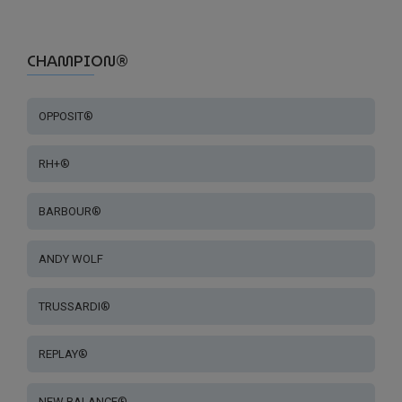
CHAMPION®
OPPOSIT®
RH+®
BARBOUR®
ANDY WOLF
TRUSSARDI®
REPLAY®
NEW BALANCE®