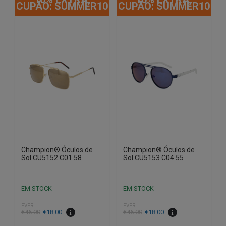
CUPÃO: SUMMER10
CUPÃO: SUMMER10
Champion® Óculos de
Champion® Óculos de
Sol CU5152 C01 58
Sol CU5153 C04 55
EM STOCK
EM STOCK
PVPR
PVPR
O
O
O
O
€
46.00
€
18.00
€
46.00
€
18.00
preço
preço
preço
preço