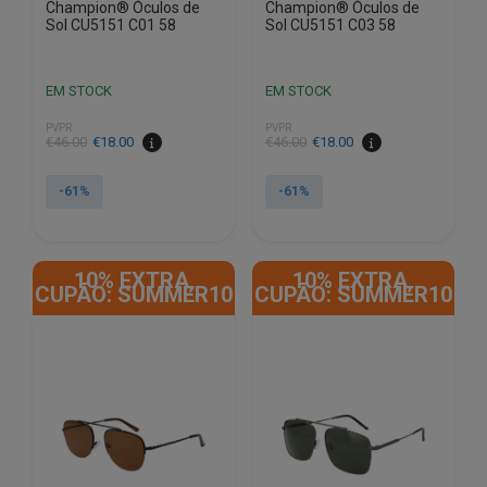
Champion® Óculos de
Champion® Óculos de
Sol CU5151 C01 58
Sol CU5151 C03 58
EM STOCK
EM STOCK
PVPR
PVPR
O
O
O
O
€
46.00
€
18.00
€
46.00
€
18.00
preço
preço
preço
preço
original
atual
original
atual
-61%
-61%
era:
é:
era:
é:
€46.00.
€18.00.
€46.00.
€18.00.
10% EXTRA,
10% EXTRA,
CUPÃO: SUMMER10
CUPÃO: SUMMER10