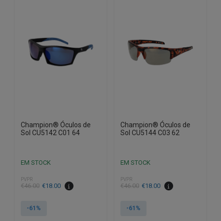
Champion® Óculos de
Champion® Óculos de
Sol CU5142 C01 64
Sol CU5144 C03 62
EM STOCK
EM STOCK
PVPR
PVPR
O
O
O
O
€
46.00
€
18.00
€
46.00
€
18.00
preço
preço
preço
preço
original
atual
original
atual
-61%
-61%
era:
é:
era:
é: