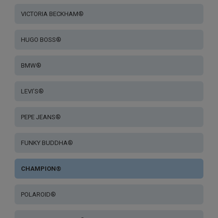
VICTORIA BECKHAM®
HUGO BOSS®
BMW®
LEVI’S®
PEPE JEANS®
FUNKY BUDDHA®
CHAMPION®
POLAROID®