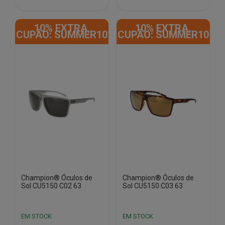
€46.00.
€18.00.
€46.00.
€18.00.
10% EXTRA,
10% EXTRA,
CUPÃO: SUMMER10
CUPÃO: SUMMER10
Champion® Óculos de
Champion® Óculos de
Sol CU5150 C02 63
Sol CU5150 C03 63
EM STOCK
EM STOCK