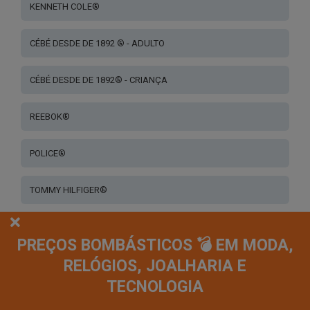
KENNETH COLE®
CÉBÉ DESDE DE 1892 ® - ADULTO
CÉBÉ DESDE DE 1892® - CRIANÇA
REEBOK®
POLICE®
TOMMY HILFIGER®
SKECHERS®
PREÇOS BOMBÁSTICOS 💣 EM MODA,
RELÓGIOS, JOALHARIA E
BULGET®
TECNOLOGIA
DITA®