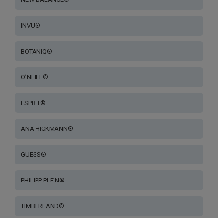
INVU®
BOTANIQ®
O’NEILL®
ESPRIT®
ANA HICKMANN®
GUESS®
PHILIPP PLEIN®
TIMBERLAND®