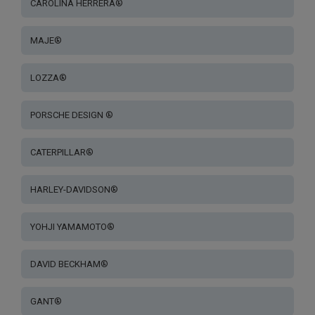
CAROLINA HERRERA®
MAJE®
LOZZA®
PORSCHE DESIGN ®
CATERPILLAR®
HARLEY-DAVIDSON®
YOHJI YAMAMOTO®
DAVID BECKHAM®
GANT®