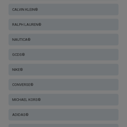
CALVIN KLEIN®
RALPH LAUREN®
NAUTICA®
GCDS®
NIKE®
CONVERSE®
MICHAEL KORS®
ADIDAS®