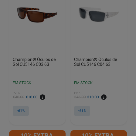
Champion® Óculos de
Champion® Óculos de
Sol CU5146 C03 63
Sol CU5146 C04 63
EM STOCK
EM STOCK
PVPR
PVPR
O
O
O
O
€
46.00
€
18.00
€
46.00
€
18.00
preço
preço
preço
preço
original
atual
original
atual
-61%
-61%
era:
é:
era:
é:
€46.00.
€18.00.
€46.00.
€18.00.
10% EXTRA,
10% EXTRA,