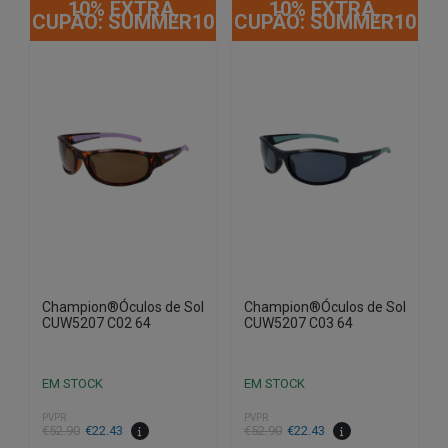
10% EXTRA,
10% EXTRA,
CUPÃO: SUMMER10
CUPÃO: SUMMER10
Champion®Óculos de Sol
Champion®Óculos de Sol
CUW5207 C02 64
CUW5207 C03 64
EM STOCK
EM STOCK
PVPR
PVPR
O
O
O
O
€
52.90
€
22.43
€
52.90
€
22.43