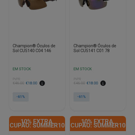
Champion® Óculos de
Champion® Óculos de
Sol CU5140 C04 146
Sol CU5141 C01 78
EM STOCK
EM STOCK
PVPR
PVPR
O
O
O
O
€
46.00
€
18.00
€
46.00
€
18.00
preço
preço
preço
preço
original
atual
original
atual
-61%
-61%
era:
é:
era:
é:
€46.00.
€18.00.
€46.00.
€18.00.
10% EXTRA,
10% EXTRA,
CUPÃO: SUMMER10
CUPÃO: SUMMER10