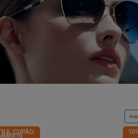
TRA, CUPÃO:
10
MMER10