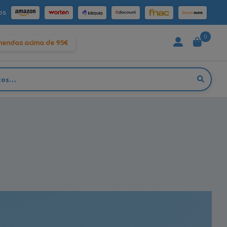
os
0
mendas acima de 95€