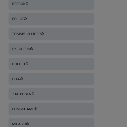
REEBOK®
POLICE®
TOMMY HILFIGER®
SKECHERS®
BULGET®
DITA®
ZAC POSEN®
LONGCHAMP®
MILA.ZB®