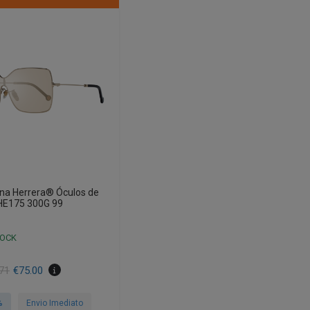
ina Herrera® Óculos de
HE175 300G 99
TOCK
71
€
75.00
al
%
Envio Imediato