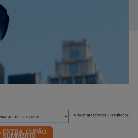
Sorte
A mostrar todos os 3 resultados
by
lates
% EXTRA, CUPÃO:
SUMMER10