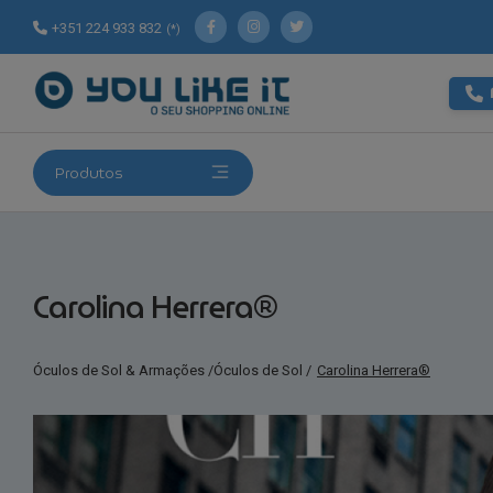
+351 224 933 832
(*)
Produtos
Carolina Herrera®
Óculos de Sol & Armações
/
Óculos de Sol
/
Carolina Herrera®