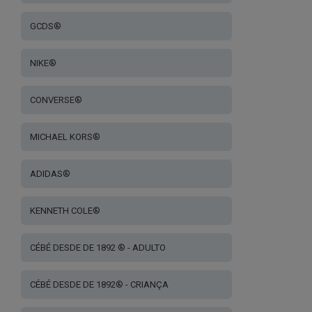
GCDS®
NIKE®
CONVERSE®
MICHAEL KORS®
ADIDAS®
KENNETH COLE®
CÉBÉ DESDE DE 1892 ® - ADULTO
CÉBÉ DESDE DE 1892® - CRIANÇA