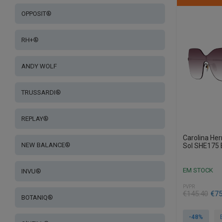
OPPOSIT®
RH+®
ANDY WOLF
TRUSSARDI®
REPLAY®
Carolina He
NEW BALANCE®
Sol SHE175 
EM STOCK
INVU®
PVPR
O
O
€
145.40
€
75
BOTANIQ®
preço
preço
original
atual
-48%