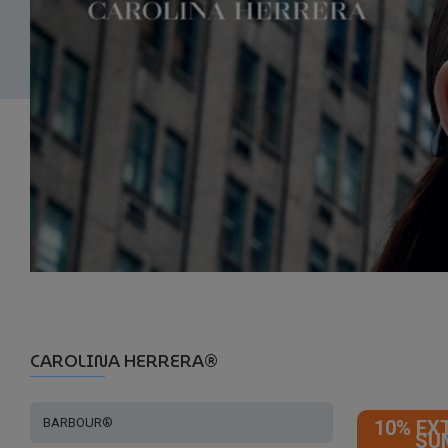
CAROLINA HERRERA®
BARBOUR®
10% EX
SU