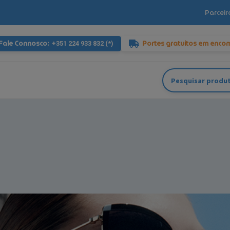
Parceir
Fale Connosco:
Portes gratuitos em enco
+351 224 933 832 (*)
Pesquisar
por: