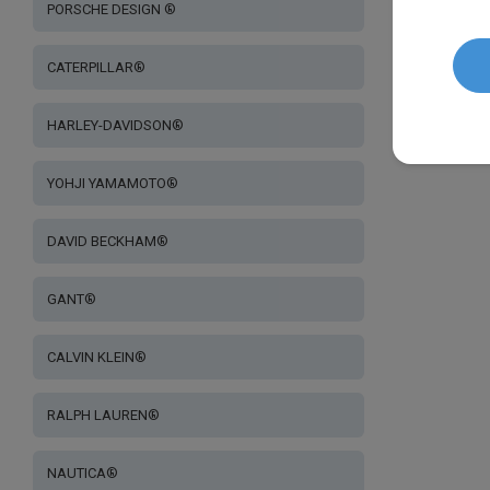
PORSCHE DESIGN ®
CATERPILLAR®
HARLEY-DAVIDSON®
YOHJI YAMAMOTO®
DAVID BECKHAM®
GANT®
CALVIN KLEIN®
RALPH LAUREN®
NAUTICA®