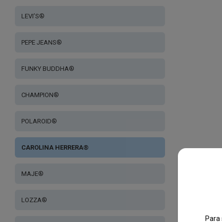
LEVI’S®
PEPE JEANS®
FUNKY BUDDHA®
CHAMPION®
POLAROID®
CAROLINA HERRERA®
MAJE®
LOZZA®
Para 