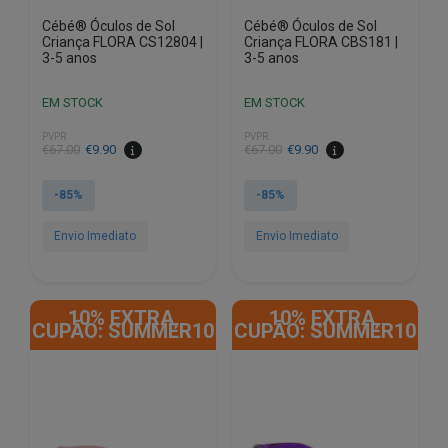
Cébé® Óculos de Sol
Cébé® Óculos de Sol
Criança FLORA CS12804 |
Criança FLORA CBS181 |
3-5 anos
3-5 anos
EM STOCK
EM STOCK
PVPR
PVPR
O
O
O
O
€
67.00
€
9.90
€
67.00
€
9.90
preço
preço
preço
preço
original
atual
original
atual
-85%
-85%
era:
é:
era:
é:
€67.00.
€9.90.
€67.00.
€9.90.
Envio Imediato
Envio Imediato
10% EXTRA,
10% EXTRA,
CUPÃO: SUMMER10
CUPÃO: SUMMER10