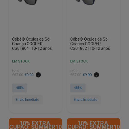
Cébé® Óculos de Sol
Cébé® Óculos de Sol
Criança COOPER
Criança COOPER
CS01804 | 10-12 anos
CS01802 | 10-12 anos
EM STOCK
EM STOCK
PVPR
PVPR
O
O
O
O
€
67.00
€
9.90
€
67.00
€
9.90
preço
preço
preço
preço
original
atual
original
atual
-85%
-85%
era:
é:
era:
é:
€67.00.
€9.90.
€67.00.
€9.90.
Envio Imediato
Envio Imediato
10% EXTRA,
10% EXTRA,
CUPÃO: SUMMER10
CUPÃO: SUMMER10