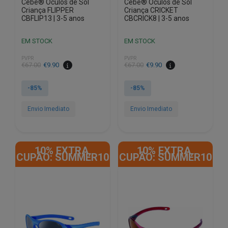
Cébé® Óculos de Sol
Cébé® Óculos de Sol
Criança FLIPPER
Criança CRICKET
CBFLIP13 | 3-5 anos
CBCRICK8 | 3-5 anos
EM STOCK
EM STOCK
PVPR
PVPR
O
O
O
O
€
67.00
€
9.90
€
67.00
€
9.90
preço
preço
preço
preço
original
atual
original
atual
-85%
-85%
era:
é:
era:
é:
€67.00.
€9.90.
€67.00.
€9.90.
Envio Imediato
Envio Imediato
10% EXTRA,
10% EXTRA,
CUPÃO: SUMMER10
CUPÃO: SUMMER10