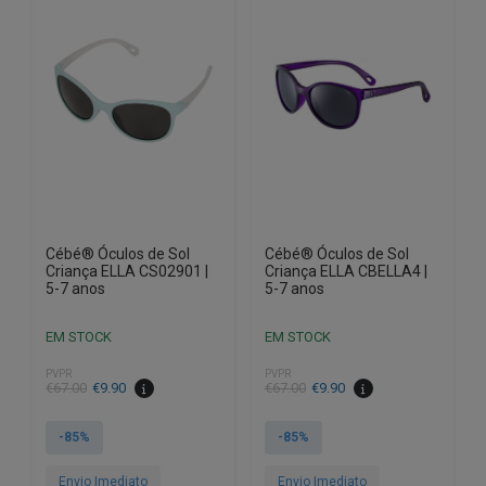
Cébé® Óculos de Sol
Cébé® Óculos de Sol
Criança ELLA CS02901 |
Criança ELLA CBELLA4 |
5-7 anos
5-7 anos
EM STOCK
EM STOCK
PVPR
PVPR
O
O
O
O
€
67.00
€
9.90
€
67.00
€
9.90
preço
preço
preço
preço
original
atual
original
atual
-85%
-85%
era:
é:
era:
é:
€67.00.
€9.90.
€67.00.
€9.90.
Envio Imediato
Envio Imediato