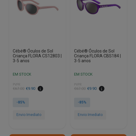
Cébé® Óculos de Sol
Cébé® Óculos de Sol
Criança FLORA CS12803 |
Criança FLORA CBS184 |
3-5 anos
3-5 anos
EM STOCK
EM STOCK
PVPR
PVPR
O
O
O
O
€
67.00
€
9.90
€
67.00
€
9.90
preço
preço
preço
preço
original
atual
original
atual
-85%
-85%
era:
é:
era:
é:
€67.00.
€9.90.
€67.00.
€9.90.
Envio Imediato
Envio Imediato