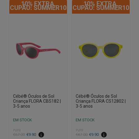
10% EXTRA,
10% EXTRA,
CUPÃO: SUMMER10
CUPÃO: SUMMER10
Cébé® Óculos de Sol
Cébé® Óculos de Sol
Criança FLORA CBS182 |
Criança FLORA CS12802 |
3-5 anos
3-5 anos
EM STOCK
EM STOCK
PVPR
PVPR
O
O
O
O
€
67.00
€
9.90
€
67.00
€
9.90