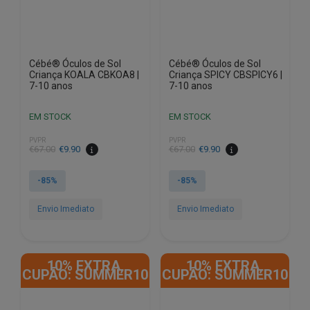
Cébé® Óculos de Sol
Cébé® Óculos de Sol
Criança KOALA CBKOA8 |
Criança SPICY CBSPICY6 |
7-10 anos
7-10 anos
EM STOCK
EM STOCK
PVPR
PVPR
O
O
O
O
€
67.00
€
9.90
€
67.00
€
9.90
preço
preço
preço
preço
original
atual
original
atual
-85%
-85%
era:
é:
era:
é:
€67.00.
€9.90.
€67.00.
€9.90.
Envio Imediato
Envio Imediato
10% EXTRA,
10% EXTRA,
CUPÃO: SUMMER10
CUPÃO: SUMMER10