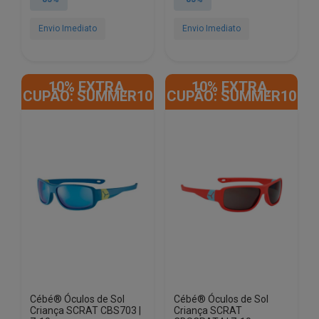
era:
é:
era:
é:
€67.00.
€9.90.
€67.00.
€9.90.
Envio Imediato
Envio Imediato
10% EXTRA,
10% EXTRA,
CUPÃO: SUMMER10
CUPÃO: SUMMER10
Cébé® Óculos de Sol
Cébé® Óculos de Sol
Criança SCRAT CBS703 |
Criança SCRAT