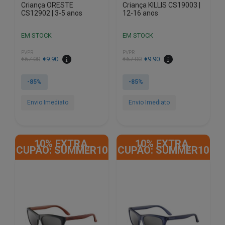
Criança ORESTE
Criança KILLIS CS19003 |
CS12902 | 3-5 anos
12-16 anos
EM STOCK
EM STOCK
PVPR
PVPR
O
O
O
O
€
67.00
€
9.90
€
67.00
€
9.90
preço
preço
preço
preço
original
atual
original
atual
-85%
-85%
era:
é:
era:
é:
€67.00.
€9.90.
€67.00.
€9.90.
Envio Imediato
Envio Imediato
10% EXTRA,
10% EXTRA,
CUPÃO: SUMMER10
CUPÃO: SUMMER10