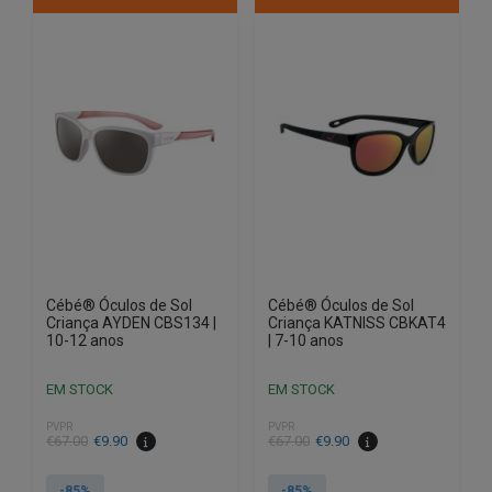
Cébé® Óculos de Sol
Cébé® Óculos de Sol
Criança AYDEN CBS134 |
Criança KATNISS CBKAT4
10-12 anos
| 7-10 anos
EM STOCK
EM STOCK
PVPR
PVPR
O
O
O
O
€
67.00
€
9.90
€
67.00
€
9.90
preço
preço
preço
preço
original
atual
original
atual
-85%
-85%