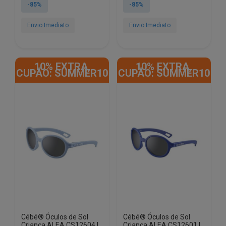
original
atual
original
atual
-85%
-85%
era:
é:
era:
é:
€67.00.
€9.90.
€67.00.
€9.90.
Envio Imediato
Envio Imediato
10% EXTRA,
10% EXTRA,
CUPÃO: SUMMER10
CUPÃO: SUMMER10
Cébé® Óculos de Sol
Cébé® Óculos de Sol
Criança ALEA CS12604 |
Criança ALEA CS12601 |