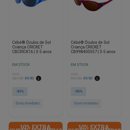
Cébé® Óculos de Sol
Cébé® Óculos de Sol
Criança CRICKET
Criança CRICKET
CBCRICK16 | 3-5 anos
CB998400557 | 3-5 anos
EM STOCK
EM STOCK
PVPR
PVPR
O
O
O
O
€
67.00
€
9.90
€
67.00
€
9.90
preço
preço
preço
preço
original
atual
original
atual
-85%
-85%
era:
é:
era:
é:
€67.00.
€9.90.
€67.00.
€9.90.
Envio Imediato
Envio Imediato
10% EXTRA,
10% EXTRA,