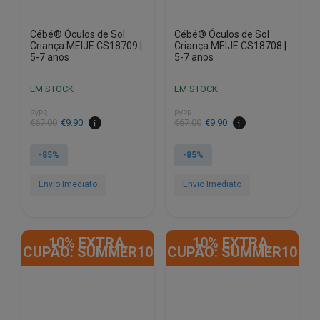
Cébé® Óculos de Sol
Cébé® Óculos de Sol
Criança MEIJE CS18709 |
Criança MEIJE CS18708 |
5-7 anos
5-7 anos
EM STOCK
EM STOCK
PVPR
PVPR
O
O
O
O
€
67.00
€
9.90
€
67.00
€
9.90
preço
preço
preço
preço
original
atual
original
atual
-85%
-85%
era:
é:
era:
é:
€67.00.
€9.90.
€67.00.
€9.90.
Envio Imediato
Envio Imediato
10% EXTRA,
10% EXTRA,
CUPÃO: SUMMER10
CUPÃO: SUMMER10