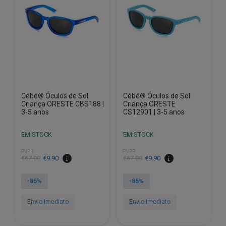
Cébé® Óculos de Sol
Cébé® Óculos de Sol
Criança ORESTE CBS188 |
Criança ORESTE
3-5 anos
CS12901 | 3-5 anos
EM STOCK
EM STOCK
PVPR
PVPR
O
O
O
O
€
67.00
€
9.90
€
67.00
€
9.90
preço
preço
preço
preço
original
atual
original
atual
-85%
-85%
era:
é:
era:
é:
€67.00.
€9.90.
€67.00.
€9.90.
Envio Imediato
Envio Imediato