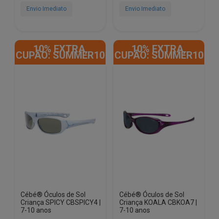
€67.00.
€9.90.
€67.00.
€9.90.
Envio Imediato
Envio Imediato
10% EXTRA,
10% EXTRA,
CUPÃO: SUMMER10
CUPÃO: SUMMER10
Cébé® Óculos de Sol
Cébé® Óculos de Sol
Criança SPICY CBSPICY4 |
Criança KOALA CBKOA7 |
7-10 anos
7-10 anos