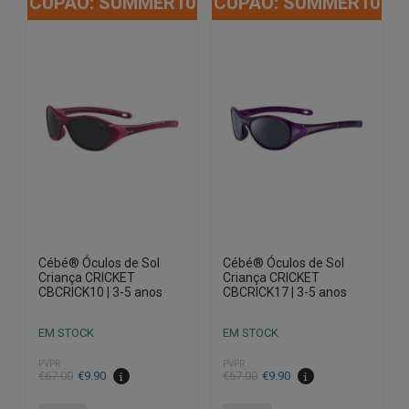
CUPÃO: SUMMER10
CUPÃO: SUMMER10
Cébé® Óculos de Sol
Cébé® Óculos de Sol
Criança CRICKET
Criança CRICKET
CBCRICK10 | 3-5 anos
CBCRICK17 | 3-5 anos
EM STOCK
EM STOCK
PVPR
PVPR
O
O
O
O
€
67.00
€
9.90
€
67.00
€
9.90
preço
preço
preço
preço