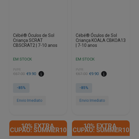
Cébé® Óculos de Sol
Cébé® Óculos de Sol
Criança SCRAT
Criança KOALA CBKOA13
CBSCRAT2 | 7-10 anos
| 7-10 anos
EM STOCK
EM STOCK
PVPR
PVPR
O
O
O
O
€
67.00
€
9.90
€
67.00
€
9.90
preço
preço
preço
preço
original
atual
original
atual
-85%
-85%
era:
é:
era:
é:
€67.00.
€9.90.
€67.00.
€9.90.
Envio Imediato
Envio Imediato
10% EXTRA,
10% EXTRA,
CUPÃO: SUMMER10
CUPÃO: SUMMER10