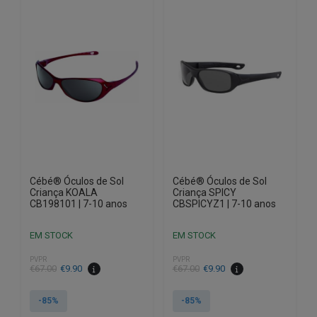
Cébé® Óculos de Sol
Cébé® Óculos de Sol
Criança KOALA
Criança SPICY
CB198101 | 7-10 anos
CBSPICYZ1 | 7-10 anos
EM STOCK
EM STOCK
PVPR
PVPR
O
O
O
O
€
67.00
€
9.90
€
67.00
€
9.90
preço
preço
preço
preço
original
atual
original
atual
-85%
-85%
era:
é:
era:
é: