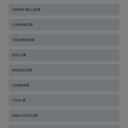
KAREN MILLEN®
LONGINES®
TED BAKER®
BOLLÉ®
MONCLER®
COMMA®
TODS ®
EMILIO PUCCI®