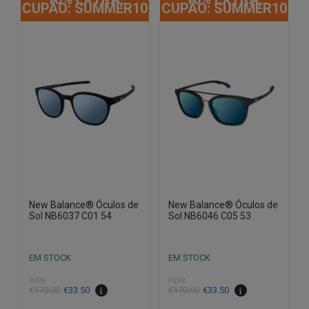
CUPÃO: SUMMER10
CUPÃO: SUMMER10
New Balance® Óculos de
New Balance® Óculos de
Sol NB6037 C01 54
Sol NB6046 C05 53
EM STOCK
EM STOCK
PVPR
PVPR
O
O
O
O
€
170.00
€
33.50
€
170.00
€
33.50
preço
preço
preço
preço