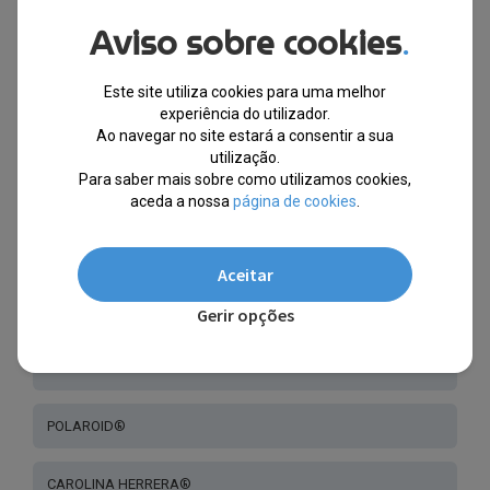
VICTORIA BECKHAM®
Aviso sobre cookies
.
HUGO BOSS®
Este site utiliza cookies para uma melhor
experiência do utilizador.
Ao navegar no site estará a consentir a sua
BMW®
utilização.
Para saber mais sobre como utilizamos cookies,
LEVI’S®
aceda a nossa
página de cookies
.
PEPE JEANS®
Aceitar
FUNKY BUDDHA®
Gerir opções
CHAMPION®
POLAROID®
CAROLINA HERRERA®