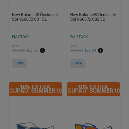
New Balance® Óculos de
New Balance® Óculos de
Sol NB6072 C01 52
Sol NB6072 C02 52
EM STOCK
EM STOCK
PVPR
PVPR
O
O
O
O
€
155.00
€
33.50
€
155.00
€
33.50
preço
preço
preço
preço
original
atual
original
atual
-78%
-78%
era:
é:
era:
é:
€155.00.
€33.50.
€155.00.
€33.50.
10% EXTRA,
10% EXTRA,
CUPÃO: SUMMER10
CUPÃO: SUMMER10