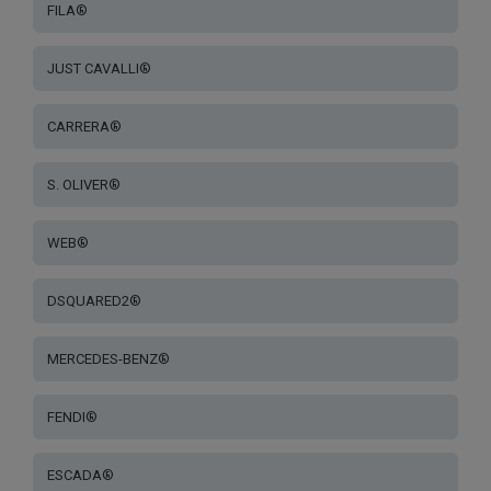
FILA®
JUST CAVALLI®
CARRERA®
S. OLIVER®
WEB®
DSQUARED2®
MERCEDES-BENZ®
FENDI®
ESCADA®