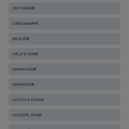
ZAC POSEN®
LONGCHAMP®
MILA.ZB®
HALLY & SON®
SWAROVSKI®
SERENGETI®
SCOTCH & SODA®
GOODBYE, RITA®