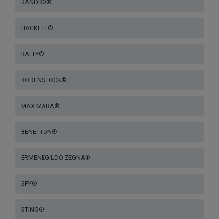
SANDRO®
HACKETT®
BALLY®
RODENSTOCK®
MAX MARA®
BENETTON®
ERMENEGILDO ZEGNA®
SPY®
STING®