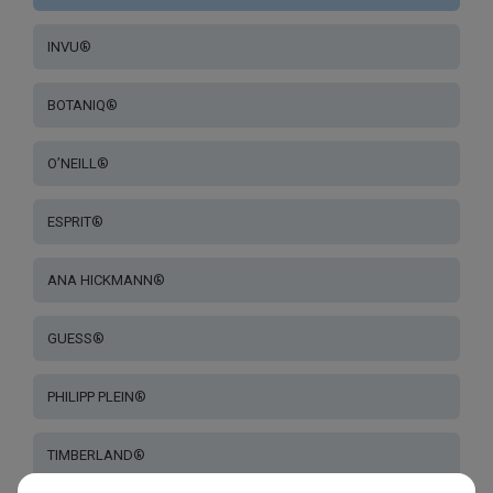
INVU®
BOTANIQ®
O’NEILL®
ESPRIT®
ANA HICKMANN®
GUESS®
PHILIPP PLEIN®
TIMBERLAND®