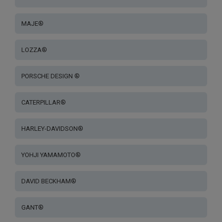
MAJE®
LOZZA®
PORSCHE DESIGN ®
CATERPILLAR®
HARLEY-DAVIDSON®
YOHJI YAMAMOTO®
DAVID BECKHAM®
GANT®