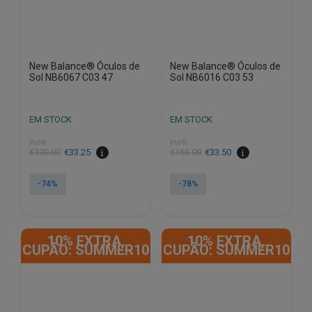
New Balance® Óculos de
New Balance® Óculos de
Sol NB6067 C03 47
Sol NB6016 C03 53
EM STOCK
EM STOCK
PVPR
PVPR
O
O
O
O
€
130.00
€
33.25
€
155.00
€
33.50
preço
preço
preço
preço
original
atual
original
atual
-74%
-78%
era:
é:
era:
é:
€130.00.
€33.25.
€155.00.
€33.50.
10% EXTRA,
10% EXTRA,
CUPÃO: SUMMER10
CUPÃO: SUMMER10