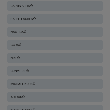
CALVIN KLEIN®
RALPH LAUREN®
NAUTICA®
GCDS®
NIKE®
CONVERSE®
MICHAEL KORS®
ADIDAS®
KENNETH COLE®