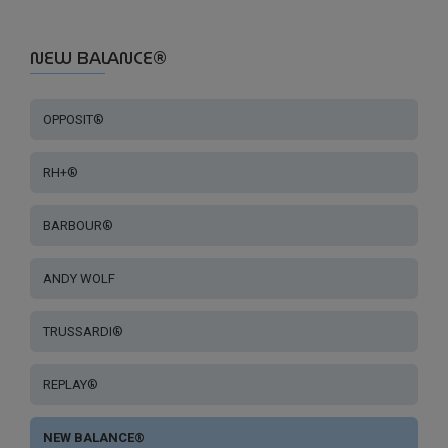
NEW BALANCE®
OPPOSIT®
RH+®
BARBOUR®
ANDY WOLF
TRUSSARDI®
REPLAY®
NEW BALANCE®