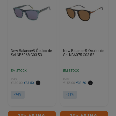
New Balance® Óculos de
New Balance® Óculos de
Sol NB6068 C03 53
Sol NB6075 C03 52
EM STOCK
EM STOCK
PVPR
PVPR
O
O
O
O
€
130.00
€
33.50
€
155.00
€
33.50
preço
preço
preço
preço
original
atual
original
atual
-74%
-78%
era:
é:
era:
é:
€130.00.
€33.50.
€155.00.
€33.50.
10% EXTRA,
10% EXTRA,