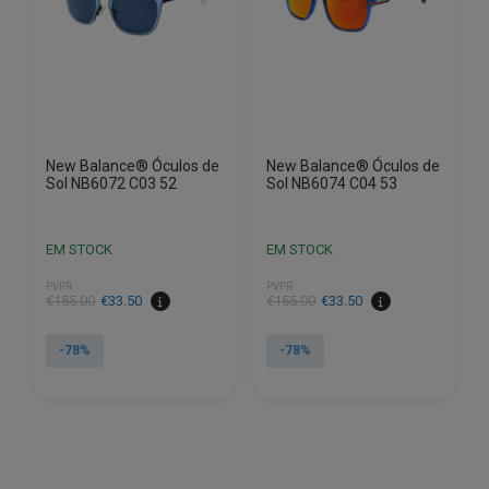
New Balance® Óculos de
New Balance® Óculos de
Sol NB6072 C03 52
Sol NB6074 C04 53
EM STOCK
EM STOCK
PVPR
PVPR
O
O
O
O
€
155.00
€
33.50
€
155.00
€
33.50
preço
preço
preço
preço
original
atual
original
atual
-78%
-78%
era:
é:
era:
é:
€155.00.
€33.50.
€155.00.
€33.50.