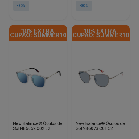
original
atual
original
atual
-80%
-80%
era:
é:
era:
é:
€170.00.
€33.50.
€170.00.
€33.50.
10% EXTRA,
10% EXTRA,
CUPÃO: SUMMER10
CUPÃO: SUMMER10
New Balance® Óculos de
New Balance® Óculos de
Sol NB6052 C02 52
Sol NB6073 C01 52