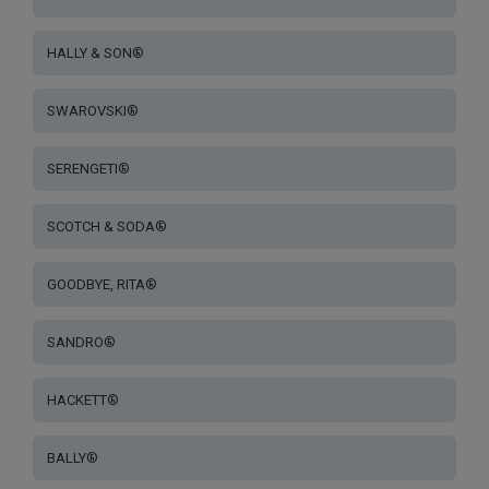
HALLY & SON®
SWAROVSKI®
SERENGETI®
SCOTCH & SODA®
GOODBYE, RITA®
SANDRO®
HACKETT®
BALLY®