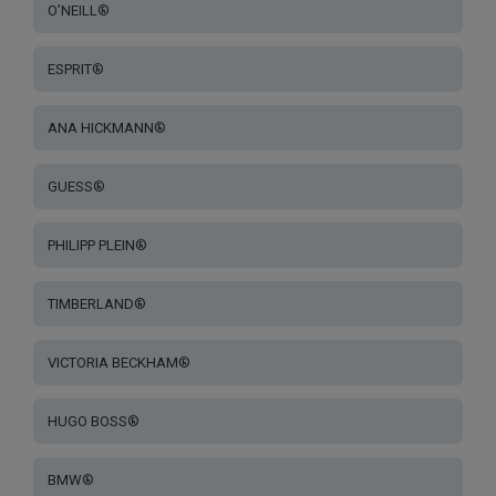
O’NEILL®
ESPRIT®
ANA HICKMANN®
GUESS®
PHILIPP PLEIN®
TIMBERLAND®
VICTORIA BECKHAM®
HUGO BOSS®
BMW®