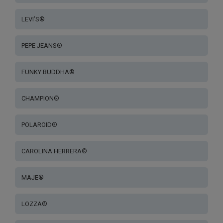
LEVI’S®
PEPE JEANS®
FUNKY BUDDHA®
CHAMPION®
POLAROID®
CAROLINA HERRERA®
MAJE®
LOZZA®