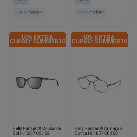
era:
é:
era:
é:
€99.00.
€32.90.
€99.00.
€32.90.
Envio Imediato
Envio Imediato
10% EXTRA,
10% EXTRA,
CUPÃO: SUMMER10
CUPÃO: SUMMER10
Helly Hansen® Óculos de
Helly Hansen® Armação
Sol HH5007 C03 52
Óptica HH1057 C03 50