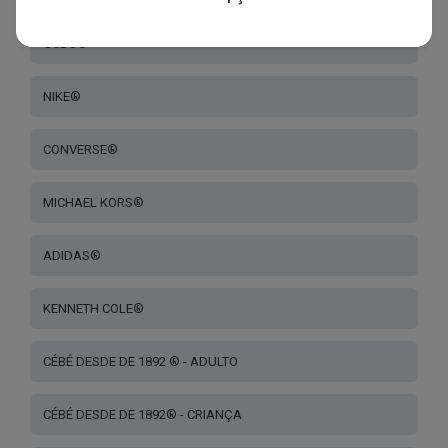
GCDS®
NIKE®
CONVERSE®
MICHAEL KORS®
ADIDAS®
KENNETH COLE®
CÉBÉ DESDE DE 1892 ® - ADULTO
CÉBÉ DESDE DE 1892® - CRIANÇA