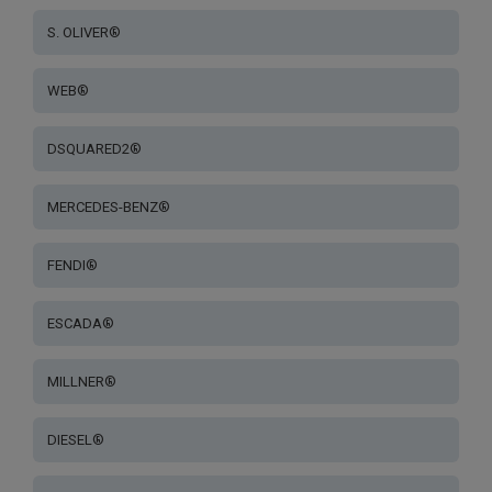
S. OLIVER®
WEB®
DSQUARED2®
MERCEDES-BENZ®
FENDI®
ESCADA®
MILLNER®
DIESEL®