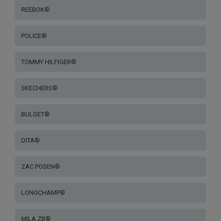
REEBOK®
POLICE®
TOMMY HILFIGER®
SKECHERS®
BULGET®
DITA®
ZAC POSEN®
LONGCHAMP®
MILA.ZB®