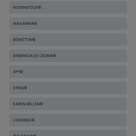
RODENSTOCK®
MAX MARA®
BENETTON®
ERMENEGILDO ZEGNA®
SPY®
STING®
KAREN MILLEN®
LONGINES®