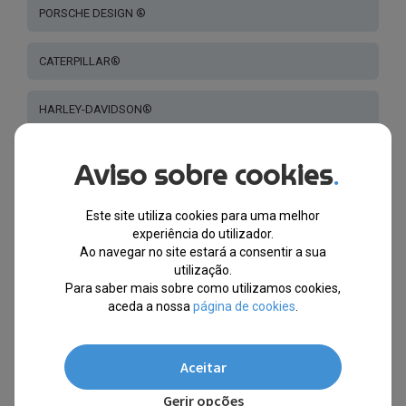
PORSCHE DESIGN ®
CATERPILLAR®
HARLEY-DAVIDSON®
YOHJI YAMAMOTO®
Aviso sobre cookies
.
DAVID BECKHAM®
Este site utiliza cookies para uma melhor
experiência do utilizador.
Ao navegar no site estará a consentir a sua
GANT®
utilização.
Para saber mais sobre como utilizamos cookies,
CALVIN KLEIN®
aceda a nossa
página de cookies
.
RALPH LAUREN®
Aceitar
NAUTICA®
Gerir opções