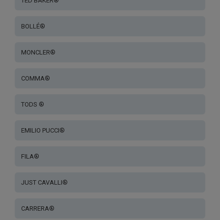
TED BAKER®
BOLLÉ®
MONCLER®
COMMA®
TODS ®
EMILIO PUCCI®
FILA®
JUST CAVALLI®
CARRERA®