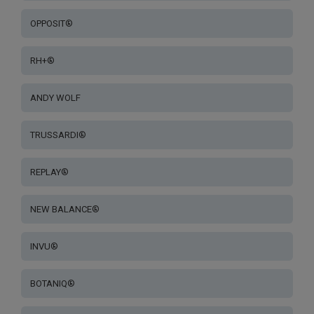
OPPOSIT®
RH+®
ANDY WOLF
TRUSSARDI®
REPLAY®
NEW BALANCE®
INVU®
BOTANIQ®