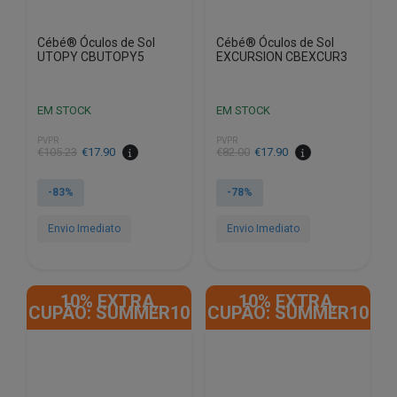
Cébé® Óculos de Sol
Cébé® Óculos de Sol
UTOPY CBUTOPY5
EXCURSION CBEXCUR3
EM STOCK
EM STOCK
PVPR
PVPR
O
O
O
O
€
105.23
€
17.90
€
82.00
€
17.90
preço
preço
preço
preço
original
atual
original
atual
-83%
-78%
era:
é:
era:
é:
€105.23.
€17.90.
€82.00.
€17.90.
Envio Imediato
Envio Imediato
10% EXTRA,
10% EXTRA,
CUPÃO: SUMMER10
CUPÃO: SUMMER10