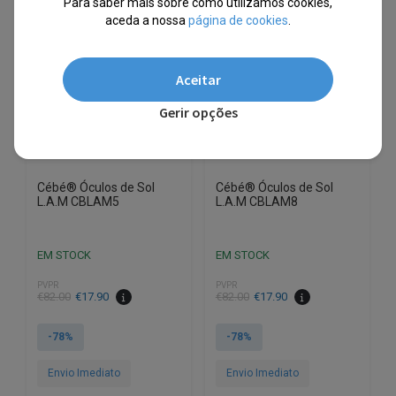
Para saber mais sobre como utilizamos cookies,
aceda a nossa
página de cookies
.
Aceitar
Gerir opções
Cébé® Óculos de Sol
Cébé® Óculos de Sol
L.A.M CBLAM5
L.A.M CBLAM8
EM STOCK
EM STOCK
PVPR
PVPR
O
O
O
O
€
82.00
€
17.90
€
82.00
€
17.90
preço
preço
preço
preço
original
atual
original
atual
-78%
-78%
era:
é:
era:
é:
€82.00.
€17.90.
€82.00.
€17.90.
Envio Imediato
Envio Imediato