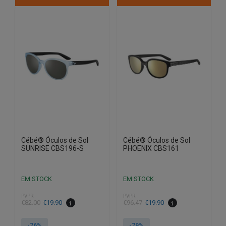
Cébé® Óculos de Sol
Cébé® Óculos de Sol
SUNRISE CBS196-S
PHOENIX CBS161
EM STOCK
EM STOCK
PVPR
PVPR
O
O
O
O
€
82.00
€
19.90
€
96.47
€
19.90
preço
preço
preço
preço
original
atual
original
atual
-76%
-79%