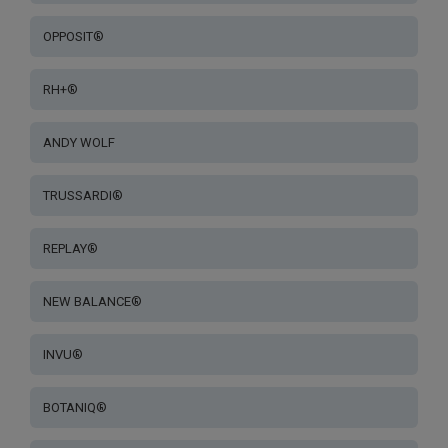
OPPOSIT®
RH+®
ANDY WOLF
TRUSSARDI®
REPLAY®
NEW BALANCE®
INVU®
BOTANIQ®