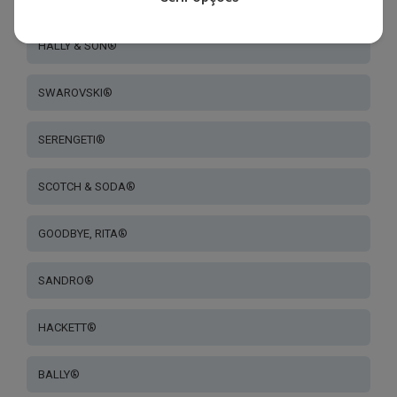
HALLY & SON®
SWAROVSKI®
SERENGETI®
SCOTCH & SODA®
GOODBYE, RITA®
SANDRO®
HACKETT®
BALLY®