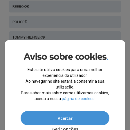
REEBOK®
POLICE®
TOMMY HILFIGER®
Aviso sobre cookies
SKECHERS®
.
BULGET®
Este site utiliza cookies para uma melhor
experiência do utilizador.
Ao navegar no site estará a consentir a sua
DITA®
utilização.
Para saber mais sobre como utilizamos cookies,
aceda a nossa
página de cookies
.
ZAC POSEN®
LONGCHAMP®
Aceitar
Gerir opções
MILA.ZB®