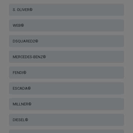
S. OLIVER®
WEB®
DSQUARED2®
MERCEDES-BENZ®
FENDI®
ESCADA®
MILLNER®
DIESEL®