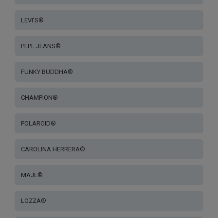
LEVI’S®
PEPE JEANS®
FUNKY BUDDHA®
CHAMPION®
POLAROID®
CAROLINA HERRERA®
MAJE®
LOZZA®