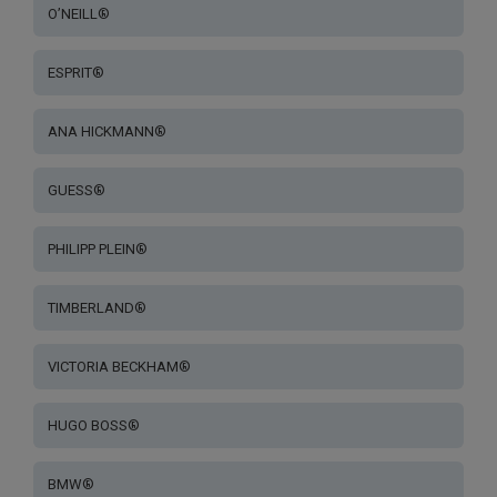
O’NEILL®
ESPRIT®
ANA HICKMANN®
GUESS®
PHILIPP PLEIN®
TIMBERLAND®
VICTORIA BECKHAM®
HUGO BOSS®
BMW®