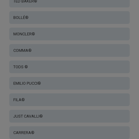
TED BAKER®
BOLLÉ®
MONCLER®
COMMA®
TODS ®
EMILIO PUCCI®
FILA®
JUST CAVALLI®
CARRERA®