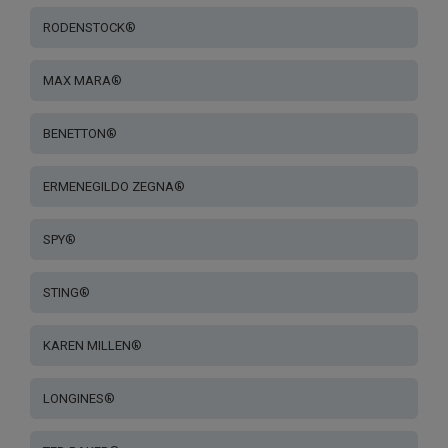
RODENSTOCK®
MAX MARA®
BENETTON®
ERMENEGILDO ZEGNA®
SPY®
STING®
KAREN MILLEN®
LONGINES®