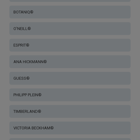
BOTANIQ®
O’NEILL®
ESPRIT®
ANA HICKMANN®
GUESS®
PHILIPP PLEIN®
TIMBERLAND®
VICTORIA BECKHAM®