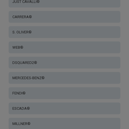
JUST CAVALLI®
CARRERA®
S. OLIVER®
WEB®
DSQUARED2®
MERCEDES-BENZ®
FENDI®
ESCADA®
MILLNER®