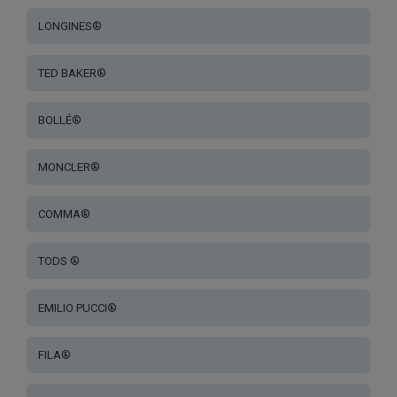
LONGINES®
TED BAKER®
BOLLÉ®
MONCLER®
COMMA®
TODS ®
EMILIO PUCCI®
FILA®