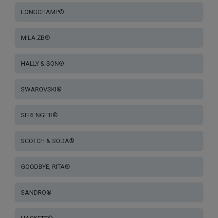
LONGCHAMP®
MILA.ZB®
HALLY & SON®
SWAROVSKI®
SERENGETI®
SCOTCH & SODA®
GOODBYE, RITA®
SANDRO®