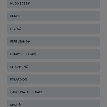
HUGO BOSS®
BMW®
LEVI’S®
PEPE JEANS®
FUNKY BUDDHA®
CHAMPION®
POLAROID®
CAROLINA HERRERA®
MAJE®