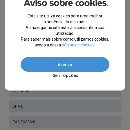
Aviso sobre cookies
.
CÉBÉ DESDE DE 1892® - CRIANÇA
Este site utiliza cookies para uma melhor
experiência do utilizador.
Ao navegar no site estará a consentir a sua
REEBOK®
utilização.
Para saber mais sobre como utilizamos cookies,
aceda a nossa
página de cookies
.
POLICE®
TOMMY HILFIGER®
Aceitar
Gerir opções
SKECHERS®
BULGET®
DITA®
ZAC POSEN®