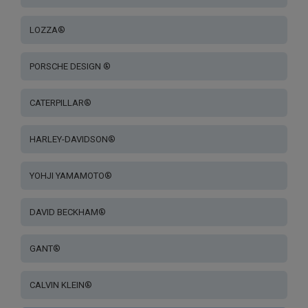
LOZZA®
PORSCHE DESIGN ®
CATERPILLAR®
HARLEY-DAVIDSON®
YOHJI YAMAMOTO®
DAVID BECKHAM®
GANT®
CALVIN KLEIN®