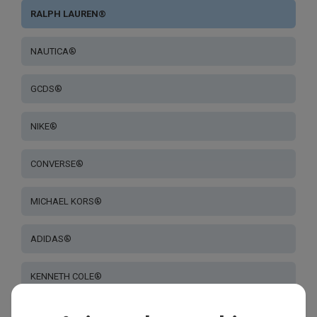
RALPH LAUREN®
NAUTICA®
GCDS®
NIKE®
CONVERSE®
MICHAEL KORS®
ADIDAS®
KENNETH COLE®
CÉBÉ DESDE DE 1892 ® - ADULTO