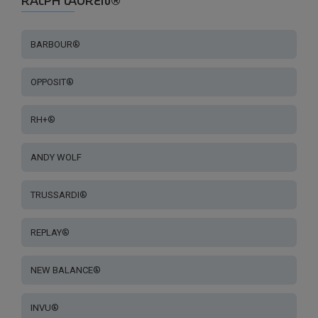
RALPH LAUREN®
BARBOUR®
OPPOSIT®
RH+®
ANDY WOLF
TRUSSARDI®
REPLAY®
NEW BALANCE®
INVU®