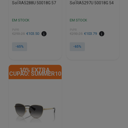
Sol RA5288U 50018G 57
Sol RA5297U 50018G 54
EM STOCK
EM STOCK
PVPR
PVPR
O
O
O
O
€
293.25
€
103.50
€
293.25
€
103.79
preço
preço
preço
preço
original
atual
original
atual
-65%
-65%
era:
é:
era:
é:
€293.25.
€103.50.
€293.25.
€103.79.
10% EXTRA,
CUPÃO: SUMMER10