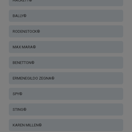
HACKETT®
BALLY®
RODENSTOCK®
MAX MARA®
BENETTON®
ERMENEGILDO ZEGNA®
SPY®
STING®
KAREN MILLEN®