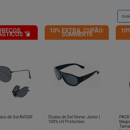
 PREÇOS
10% EXTRA, CUPÃO:
10
STICOS 💣
SUMMER10
los de Sol AVGSR
Óculos de Sol Sinner Junior |
PACK 
100% UV Protection
Magic
Taman