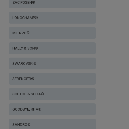
ZAC POSEN®
LONGCHAMP®
MILA.ZB®
HALLY & SON®
SWAROVSKI®
SERENGETI®
SCOTCH & SODA®
GOODBYE, RITA®
SANDRO®