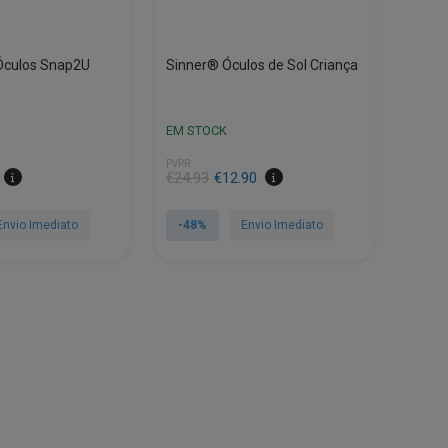
page
Óculos Snap2U
Sinner® Óculos de Sol Criança
EM STOCK
PVPR
O
O
€
24.93
€
12.90
preço
preço
original
atual
Envio Imediato
-48%
Envio Imediato
era:
é:
€24.93.
€12.90.