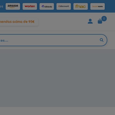
os
0
mendas acima de 95€