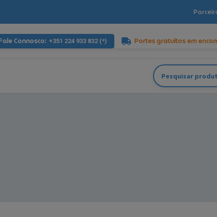
Parceir
Fale Connosco:
Portes gratuitos em enco
+351 224 933 832 (*)
Pesquisar
por: