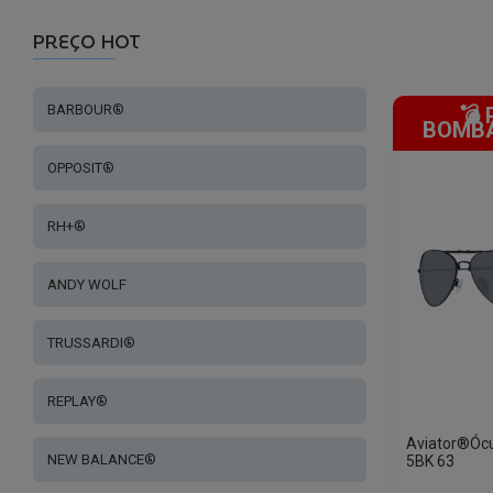
PREÇO HOT
BARBOUR®
💣
BOMBÁ
OPPOSIT®
RH+®
ANDY WOLF
TRUSSARDI®
REPLAY®
Aviator®Ócu
NEW BALANCE®
5BK 63