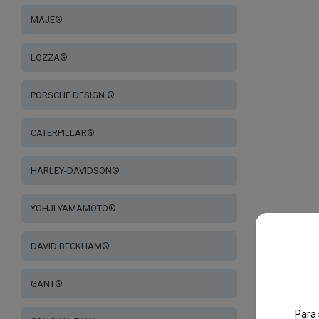
MAJE®
LOZZA®
PORSCHE DESIGN ®
CATERPILLAR®
HARLEY-DAVIDSON®
YOHJI YAMAMOTO®
DAVID BECKHAM®
GANT®
Para 