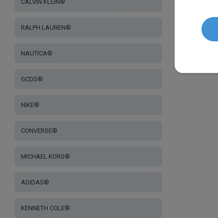
CALVIN KLEIN®
RALPH LAUREN®
NAUTICA®
GCDS®
NIKE®
CONVERSE®
MICHAEL KORS®
ADIDAS®
KENNETH COLE®