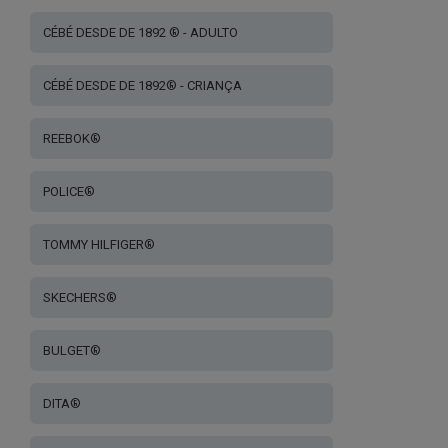
CÉBÉ DESDE DE 1892 ® - ADULTO
CÉBÉ DESDE DE 1892® - CRIANÇA
REEBOK®
POLICE®
TOMMY HILFIGER®
SKECHERS®
BULGET®
DITA®