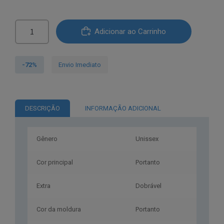
era:
é:
Quantidade
€52.90.
€14.90.
Adicionar ao Carrinho
de
Aviator®Óculos
de
-72%
Envio Imediato
Sol
AVGSR
5BK
DESCRIÇÃO
INFORMAÇÃO ADICIONAL
63
Gênero
Unissex
Cor principal
Portanto
Extra
Dobrável
Cor da moldura
Portanto