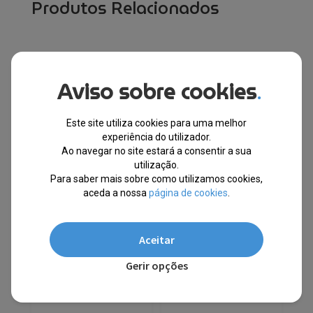
Produtos Relacionados
10% EXTRA,
10% EXTRA,
CUPÃO:
CUPÃO:
SUMMER10
SUMMER10
Aviso sobre cookies
.
Este site utiliza cookies para uma melhor
experiência do utilizador.
Ao navegar no site estará a consentir a sua
utilização.
Para saber mais sobre como utilizamos cookies,
aceda a nossa
página de cookies
.
Aceitar
Gerir opções
Guess ® Óculos de Sol
Moncler® Óculos de
GU7878S
Sol ML0148 02A 64