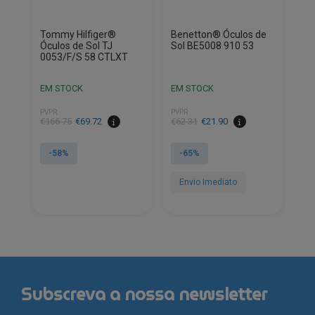
page
Tommy Hilfiger®
Benetton® Óculos de
Óculos de Sol TJ
Sol BE5008 910 53
0053/F/S 58 CTLXT
EM STOCK
EM STOCK
PVPR
PVPR
O
O
O
O
€
166.75
€
69.72
€
62.31
€
21.90
preço
preço
preço
preço
original
atual
original
atual
-58%
-65%
era:
é:
era:
é:
€166.75.
€69.72.
€62.31.
€21.90.
Envio Imediato
Subscreva a nossa newsletter