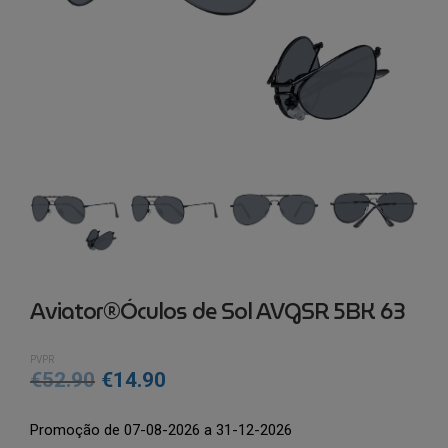
Aviator®Óculos de Sol AVGSR 5BK 63
PVPR
O
O
€
52.90
€
14.90
preço
preço
Promoção de 07-08-2026 a 31-12-2026
original
atual