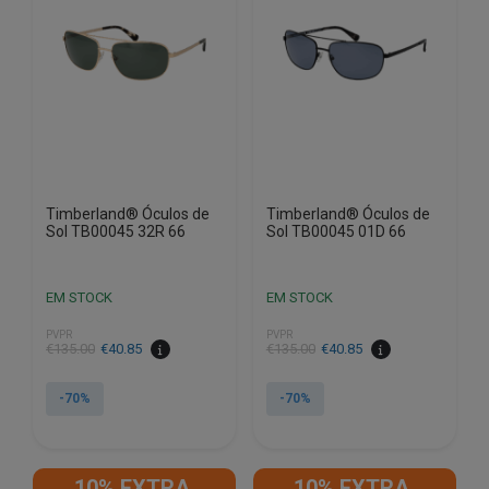
Timberland® Óculos de
Timberland® Óculos de
Sol TB00045 32R 66
Sol TB00045 01D 66
EM STOCK
EM STOCK
PVPR
PVPR
O
O
O
O
€
135.00
€
40.85
€
135.00
€
40.85
preço
preço
preço
preço
original
atual
original
atual
-70%
-70%
era:
é:
era:
é:
€135.00.
€40.85.
€135.00.
€40.85.
10% EXTRA,
10% EXTRA,