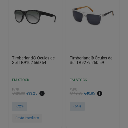
Timberland® Óculos de
Timberland® Óculos de
Sol TB9102 56D 54
Sol TB9279 26D 59
EM STOCK
EM STOCK
PVPR
PVPR
O
O
O
O
€
120.00
€
33.25
€
113.85
€
40.85
preço
preço
preço
preço
original
atual
original
atual
-72%
-64%
era:
é:
era:
é:
€120.00.
€33.25.
€113.85.
€40.85.
Envio Imediato