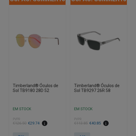
Timberland® Óculos de
Timberland® Óculos de
Sol TB9180 28D 52
Sol TB9297 26R 58
EM STOCK
EM STOCK
PVPR
PVPR
O
O
O
O
€
126.50
€
29.74
€
113.85
€
40.85
preço
preço
preço
preço
original
atual
original
atual