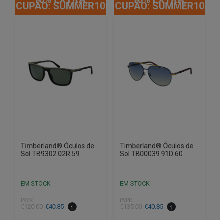
CUPÃO: SUMMER10
CUPÃO: SUMMER10
Timberland® Óculos de
Timberland® Óculos de
Sol TB9302 02R 59
Sol TB00039 91D 60
EM STOCK
EM STOCK
PVPR
PVPR
O
O
O
O
€
120.00
€
40.85
€
135.00
€
40.85
preço
preço
preço
preço