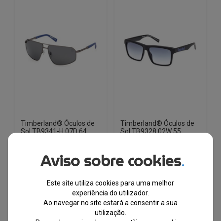
Timberland® Óculos de
Timberland® Óculos de
Sol TB9341-H 07D 64
Sol TB9328 02W 55
Aviso sobre cookies
.
EM STOCK
EM STOCK
PVPR
PVPR
Este site utiliza cookies para uma melhor
O
O
O
O
€
149.50
€
40.85
€
103.50
€
40.85
experiência do utilizador.
preço
preço
preço
preço
Ao navegar no site estará a consentir a sua
original
atual
original
atual
-73%
-61%
utilização.
era:
é:
era:
é: