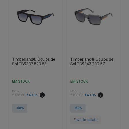
Timberland® Óculos de
Timberland® Óculos de
Sol TB9337 52D 58
Sol TB9343 20D 57
EM STOCK
EM STOCK
PVPR
PVPR
O
O
O
O
€
126.50
€
40.85
€
108.02
€
40.85
preço
preço
preço
preço
original
atual
original
atual
-68%
-62%
era:
é:
era:
é:
€126.50.
€40.85.
€108.02.
€40.85.
Envio Imediato