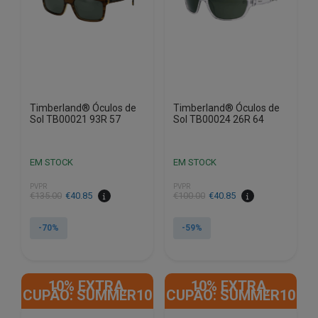
Timberland® Óculos de
Timberland® Óculos de
Sol TB00021 93R 57
Sol TB00024 26R 64
EM STOCK
EM STOCK
PVPR
PVPR
O
O
O
O
€
135.00
€
40.85
€
100.00
€
40.85
preço
preço
preço
preço
original
atual
original
atual
-70%
-59%
era:
é:
era:
é:
€135.00.
€40.85.
€100.00.
€40.85.
10% EXTRA,
10% EXTRA,
CUPÃO: SUMMER10
CUPÃO: SUMMER10