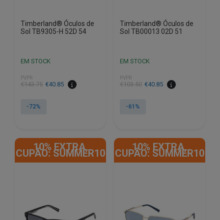
Timberland® Óculos de
Timberland® Óculos de
Sol TB9305-H 52D 54
Sol TB00013 02D 51
EM STOCK
EM STOCK
PVPR
PVPR
O
O
O
O
€
143.75
€
40.85
€
103.50
€
40.85
preço
preço
preço
preço
original
atual
original
atual
-72%
-61%
era:
é:
era:
é:
€143.75.
€40.85.
€103.50.
€40.85.
10% EXTRA,
10% EXTRA,
CUPÃO: SUMMER10
CUPÃO: SUMMER10