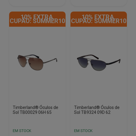
€100.00.
€40.85.
€120.00.
€40.85.
10% EXTRA,
10% EXTRA,
CUPÃO: SUMMER10
CUPÃO: SUMMER10
Timberland® Óculos de
Timberland® Óculos de
Sol TB00029 06H 65
Sol TB9324 09D 62
EM STOCK
EM STOCK