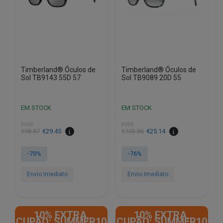
Timberland® Óculos de
Timberland® Óculos de
Sol TB9143 55D 57
Sol TB9089 20D 55
EM STOCK
EM STOCK
PVPR
PVPR
O
O
O
O
€
98.87
€
29.45
€
103.86
€
25.14
preço
preço
preço
preço
original
atual
original
atual
-70%
-76%
era:
é:
era:
é:
€98.87.
€29.45.
€103.86.
€25.14.
Envio Imediato
Envio Imediato
10% EXTRA,
10% EXTRA,
CUPÃO: SUMMER10
CUPÃO: SUMMER10