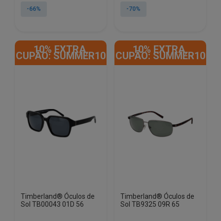
original
atual
original
atual
-66%
-70%
era:
é:
era:
é:
€120.00.
€40.85.
€135.00.
€40.85.
10% EXTRA,
10% EXTRA,
CUPÃO: SUMMER10
CUPÃO: SUMMER10
Timberland® Óculos de
Timberland® Óculos de
Sol TB00043 01D 56
Sol TB9325 09R 65