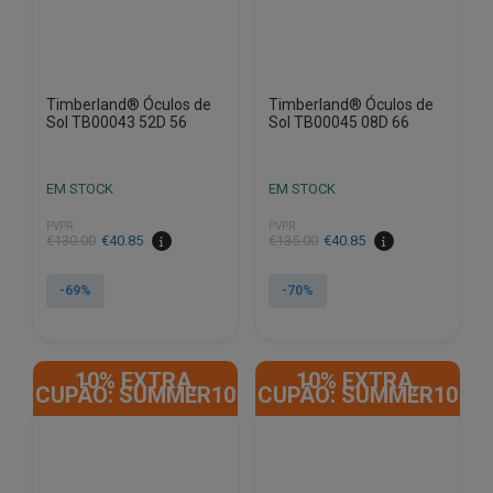
Timberland® Óculos de
Timberland® Óculos de
Sol TB00043 52D 56
Sol TB00045 08D 66
EM STOCK
EM STOCK
PVPR
PVPR
O
O
O
O
€
130.00
€
40.85
€
135.00
€
40.85
preço
preço
preço
preço
original
atual
original
atual
-69%
-70%
era:
é:
era:
é:
€130.00.
€40.85.
€135.00.
€40.85.
10% EXTRA,
10% EXTRA,
CUPÃO: SUMMER10
CUPÃO: SUMMER10