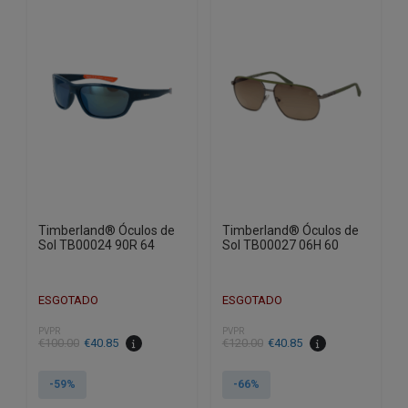
Timberland® Óculos de
Timberland® Óculos de
Sol TB00024 90R 64
Sol TB00027 06H 60
ESGOTADO
ESGOTADO
PVPR
PVPR
O
O
O
O
€
100.00
€
40.85
€
120.00
€
40.85
preço
preço
preço
preço
original
atual
original
atual
-59%
-66%
era:
é:
era:
é: