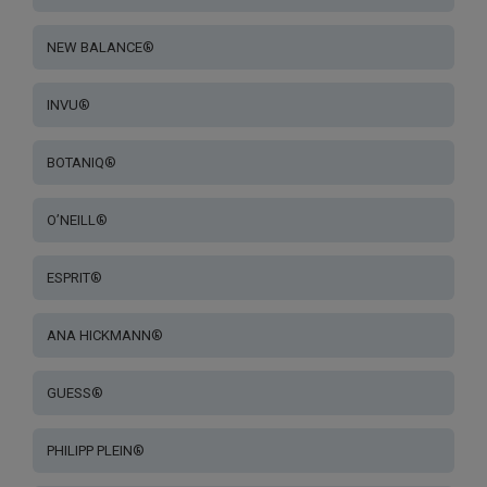
NEW BALANCE®
INVU®
BOTANIQ®
O’NEILL®
ESPRIT®
ANA HICKMANN®
GUESS®
PHILIPP PLEIN®