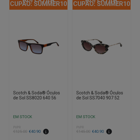
CUPÃO: SUMMER10
CUPÃO: SUMMER10
Scotch & Soda® Óculos
Scotch & Soda® Óculos
de Sol SS8020 640 56
de Sol SS7040 907 52
EM STOCK
EM STOCK
PVPR
PVPR
O
O
O
O
€
125.00
€
40.90
€
145.00
€
40.90
preço
preço
preço
preço