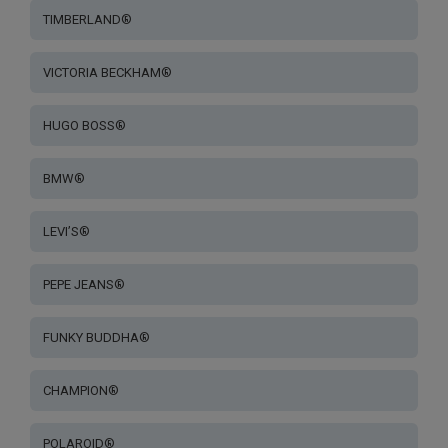
TIMBERLAND®
VICTORIA BECKHAM®
HUGO BOSS®
BMW®
LEVI’S®
PEPE JEANS®
FUNKY BUDDHA®
CHAMPION®
POLAROID®