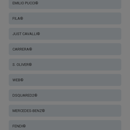
EMILIO PUCCI®
FILA®
JUST CAVALLI®
CARRERA®
S. OLIVER®
WEB®
DSQUARED2®
MERCEDES-BENZ®
FENDI®