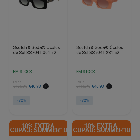
Scotch & Soda® Óculos
Scotch & Soda® Óculos
de Sol SS7041 001 52
de Sol SS7041 231 52
EM STOCK
EM STOCK
PVPR
PVPR
O
O
O
O
€
166.75
€
46.98
€
166.75
€
46.98
preço
preço
preço
preço
original
atual
original
atual
-72%
-72%
era:
é:
era:
é:
€166.75.
€46.98.
€166.75.
€46.98.
10% EXTRA,
10% EXTRA,
CUPÃO: SUMMER10
CUPÃO: SUMMER10