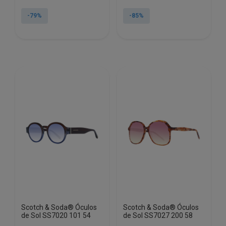
preço
preço
preço
preço
original
atual
original
atual
-79%
-85%
era:
é:
era:
é:
€195.50.
€41.13.
€230.00.
€34.20.
Scotch & Soda® Óculos
Scotch & Soda® Óculos
de Sol SS7020 101 54
de Sol SS7027 200 58