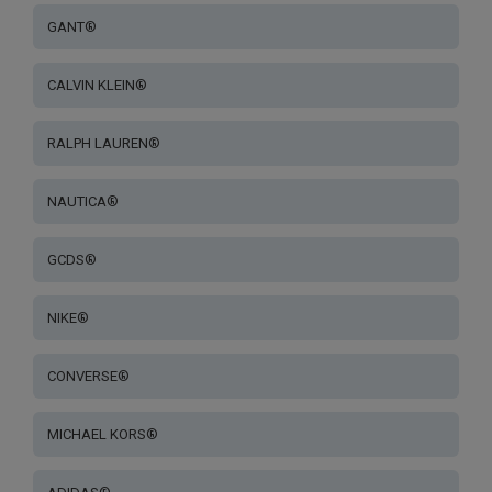
GANT®
CALVIN KLEIN®
RALPH LAUREN®
NAUTICA®
GCDS®
NIKE®
CONVERSE®
MICHAEL KORS®