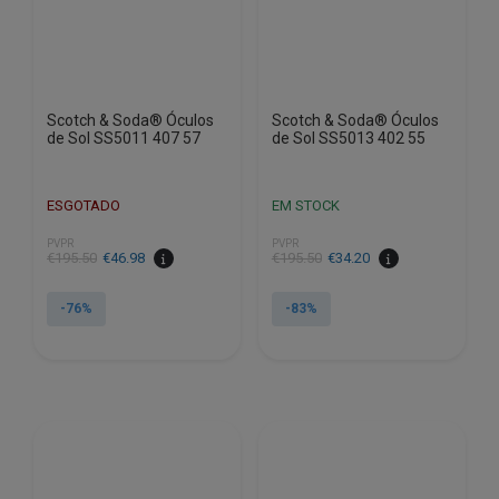
Scotch & Soda® Óculos
Scotch & Soda® Óculos
de Sol SS5011 407 57
de Sol SS5013 402 55
ESGOTADO
EM STOCK
PVPR
PVPR
O
O
O
O
€
195.50
€
46.98
€
195.50
€
34.20
preço
preço
preço
preço
original
atual
original
atual
-76%
-83%
era:
é:
era:
é:
€195.50.
€46.98.
€195.50.
€34.20.