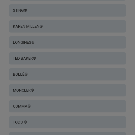
STING®
KAREN MILLEN®
LONGINES®
TED BAKER®
BOLLÉ®
MONCLER®
COMMA®
TODS ®