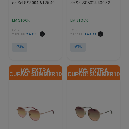
de Sol SS8004 A175 49
de Sol SS5024 400 52
EM STOCK
EM STOCK
PVPR
PVPR
O
O
O
O
€
150.00
€
40.90
€
125.00
€
40.90
preço
preço
preço
preço
original
atual
original
atual
-73%
-67%
era:
é:
era:
é:
€150.00.
€40.90.
€125.00.
€40.90.
10% EXTRA,
10% EXTRA,
CUPÃO: SUMMER10
CUPÃO: SUMMER10