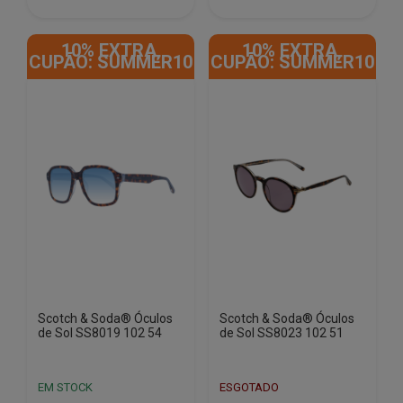
€166.75.
€46.98.
€166.75.
€46.98.
10% EXTRA,
10% EXTRA,
CUPÃO: SUMMER10
CUPÃO: SUMMER10
Scotch & Soda® Óculos
Scotch & Soda® Óculos
de Sol SS8019 102 54
de Sol SS8023 102 51
EM STOCK
ESGOTADO