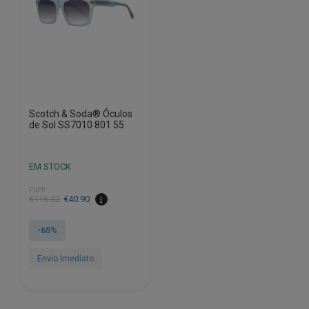
Scotch & Soda® Óculos
de Sol SS7010 801 55
EM STOCK
PVPR
O
O
€
116.32
€
40.90
preço
preço
original
atual
-65%
era:
é:
€116.32.
€40.90.
Envio Imediato