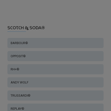
SCOTCH & SODA®
BARBOUR®
OPPOSIT®
RH+®
ANDY WOLF
TRUSSARDI®
REPLAY®