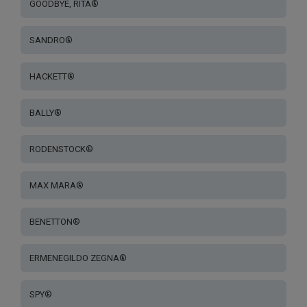
GOODBYE, RITA®
SANDRO®
HACKETT®
BALLY®
RODENSTOCK®
MAX MARA®
BENETTON®
ERMENEGILDO ZEGNA®
SPY®