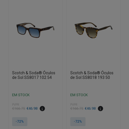
Scotch & Soda® Óculos
Scotch & Soda® Óculos
de Sol SS8017 102 54
de Sol SS8018 193 50
EM STOCK
EM STOCK
PVPR
PVPR
O
O
O
O
€
166.75
€
46.98
€
166.75
€
46.98
preço
preço
preço
preço
original
atual
original
atual
-72%
-72%
era:
é:
era:
é: