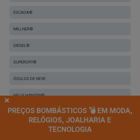
ESCADA®
MILLNER®
DIESEL®
SUPERDRY®
ÓCULOS DE NEVE
HELLY HANSEN®
PREÇOS BOMBÁSTICOS 💣 EM MODA,
HANUKEII®
RELÓGIOS, JOALHARIA E
TECNOLOGIA
OUTRAS MARCAS