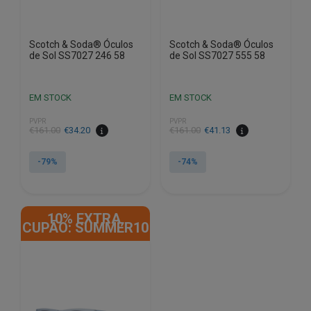
Scotch & Soda® Óculos
Scotch & Soda® Óculos
de Sol SS7027 246 58
de Sol SS7027 555 58
EM STOCK
EM STOCK
PVPR
PVPR
O
O
O
O
€
161.00
€
34.20
€
161.00
€
41.13
preço
preço
preço
preço
original
atual
original
atual
-79%
-74%
era:
é:
era:
é:
€161.00.
€34.20.
€161.00.
€41.13.
10% EXTRA,
CUPÃO: SUMMER10