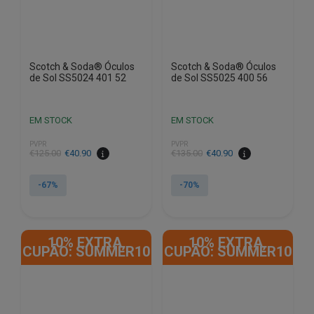
Scotch & Soda® Óculos
Scotch & Soda® Óculos
de Sol SS5024 401 52
de Sol SS5025 400 56
EM STOCK
EM STOCK
PVPR
PVPR
O
O
O
O
€
125.00
€
40.90
€
135.00
€
40.90
preço
preço
preço
preço
original
atual
original
atual
-67%
-70%
era:
é:
era:
é:
€125.00.
€40.90.
€135.00.
€40.90.
10% EXTRA,
10% EXTRA,
CUPÃO: SUMMER10
CUPÃO: SUMMER10