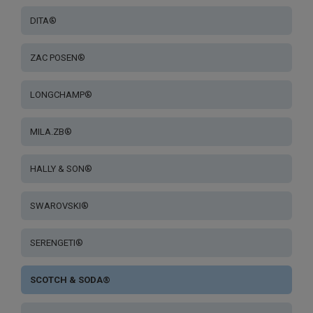
DITA®
ZAC POSEN®
LONGCHAMP®
MILA.ZB®
HALLY & SON®
SWAROVSKI®
SERENGETI®
SCOTCH & SODA®