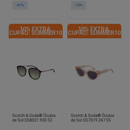
original
atual
original
atual
-67%
-72%
era:
é:
era:
é:
€125.00.
€40.90.
€145.00.
€40.90.
10% EXTRA,
10% EXTRA,
CUPÃO: SUMMER10
CUPÃO: SUMMER10
Scotch & Soda® Óculos
Scotch & Soda® Óculos
de Sol SS8021 930 53
de Sol SS7019 247 55