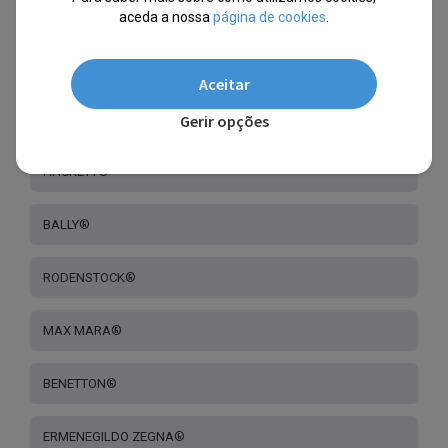
SCOTCH & SODA®
aceda a nossa
página de cookies
.
GOODBYE, RITA®
Aceitar
Gerir opções
SANDRO®
HACKETT®
BALLY®
RODENSTOCK®
MAX MARA®
BENETTON®
ERMENEGILDO ZEGNA®