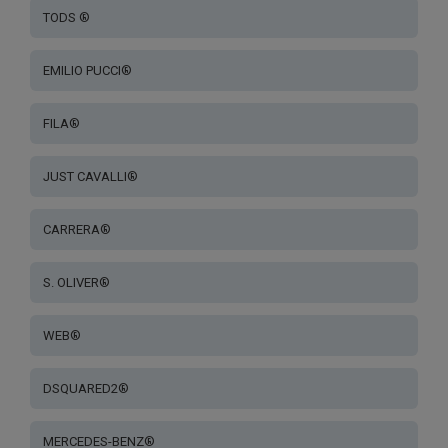
TODS ®
EMILIO PUCCI®
FILA®
JUST CAVALLI®
CARRERA®
S. OLIVER®
WEB®
DSQUARED2®
MERCEDES-BENZ®