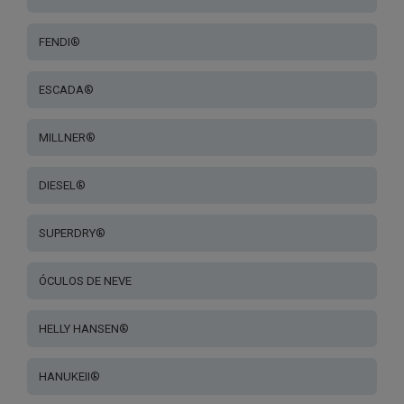
FENDI®
ESCADA®
MILLNER®
DIESEL®
SUPERDRY®
ÓCULOS DE NEVE
HELLY HANSEN®
HANUKEII®