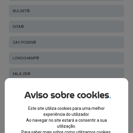
BULGET®
DITA®
ZAC POSEN®
LONGCHAMP®
MILA.ZB®
HALLY & SON®
Aviso sobre cookies
.
SWAROVSKI®
Este site utiliza cookies para uma melhor
experiência do utilizador.
Ao navegar no site estará a consentir a sua
SERENGETI®
utilização.
Para saber mais sobre como utilizamos cookies,