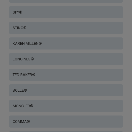
SPY®
STING®
KAREN MILLEN®
LONGINES®
TED BAKER®
BOLLÉ®
MONCLER®
COMMA®