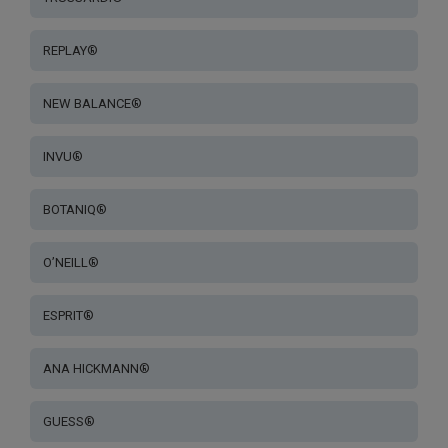
REPLAY®
NEW BALANCE®
INVU®
BOTANIQ®
O’NEILL®
ESPRIT®
ANA HICKMANN®
GUESS®