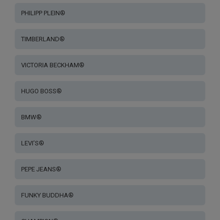
PHILIPP PLEIN®
TIMBERLAND®
VICTORIA BECKHAM®
HUGO BOSS®
BMW®
LEVI’S®
PEPE JEANS®
FUNKY BUDDHA®