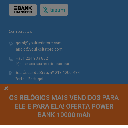
Contactos
geral@youlikeitstore.com
apoio@youlikeitstore.com
+351 224 933 832
(*) Chamada para rede fixa nacional
Rua Óscar da Silva, nº 213 4200-434
Porto - Portugal
OS RELÓGIOS MAIS VENDIDOS PARA
ELE E PARA ELA! OFERTA POWER
BANK 10000 mAh
© You Like It 2026 - Todos os direitos reservados. Loja online by
Site.pt