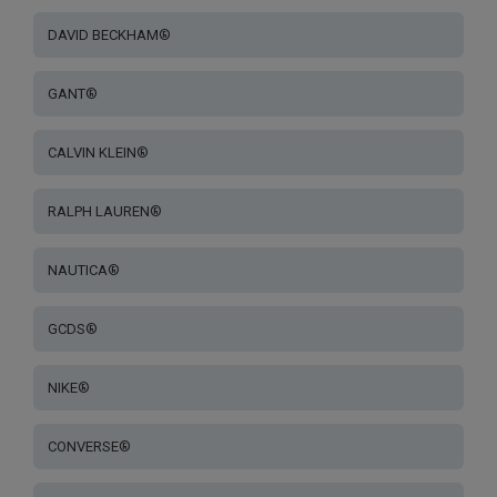
DAVID BECKHAM®
GANT®
CALVIN KLEIN®
RALPH LAUREN®
NAUTICA®
GCDS®
NIKE®
CONVERSE®