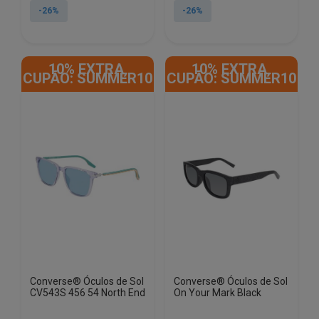
original
atual
original
atual
-26%
-26%
era:
é:
era:
é:
€69.00.
€51.35.
€69.00.
€51.35.
10% EXTRA,
10% EXTRA,
CUPÃO: SUMMER10
CUPÃO: SUMMER10
Converse® Óculos de Sol
Converse® Óculos de Sol
CV543S 456 54 North End
On Your Mark Black