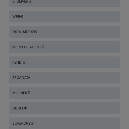
S. OLIVER®
WEB®
DSQUARED2®
MERCEDES-BENZ®
FENDI®
ESCADA®
MILLNER®
DIESEL®
SUPERDRY®