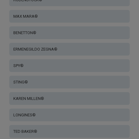
MAX MARA®
BENETTON®
ERMENEGILDO ZEGNA®
SPY®
STING®
KAREN MILLEN®
LONGINES®
TED BAKER®