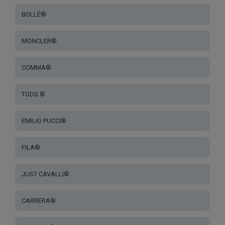
BOLLÉ®
MONCLER®
COMMA®
TODS ®
EMILIO PUCCI®
FILA®
JUST CAVALLI®
CARRERA®