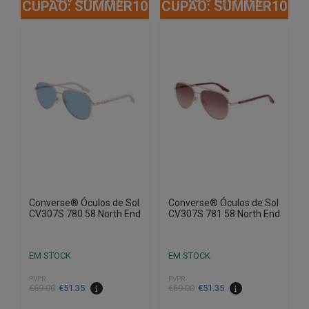
CUPÃO: SUMMER10
CUPÃO: SUMMER10
Converse® Óculos de Sol
Converse® Óculos de Sol
CV307S 780 58 North End
CV307S 781 58 North End
EM STOCK
EM STOCK
PVPR
PVPR
O
O
O
O
€
69.00
€
51.35
€
69.00
€
51.35
preço
preço
preço
preço