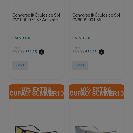
Converse® Óculos de Sol
Converse® Óculos de Sol
CV100S 070 57 Activate
CV800S 001 56
EM STOCK
EM STOCK
PVPR
PVPR
O
O
O
O
€
69.00
€
51.35
€
69.00
€
51.35
preço
preço
preço
preço
original
atual
original
atual
-26%
-26%
era:
é:
era:
é:
€69.00.
€51.35.
€69.00.
€51.35.
10% EXTRA,
10% EXTRA,
CUPÃO: SUMMER10
CUPÃO: SUMMER10