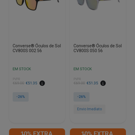
Converse® Óculos de Sol
Converse® Óculos de Sol
CV800S 002 56
CV800S 050 56
EM STOCK
EM STOCK
PVPR
PVPR
O
O
O
O
€
69.00
€
51.35
€
69.00
€
51.35
preço
preço
preço
preço
original
atual
original
atual
-26%
-26%
era:
é:
era:
é:
€69.00.
€51.35.
€69.00.
€51.35.
Envio Imediato
10% EXTRA,
10% EXTRA,