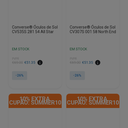
Converse® Óculos de Sol
Converse® Óculos de Sol
CV535S 281 54 All Star
CV307S 001 58 North End
EM STOCK
EM STOCK
PVPR
PVPR
O
O
O
O
€
69.00
€
51.35
€
69.00
€
51.35
preço
preço
preço
preço
original
atual
original
atual
-26%
-26%
era:
é:
era:
é:
€69.00.
€51.35.
€69.00.
€51.35.
10% EXTRA,
10% EXTRA,
CUPÃO: SUMMER10
CUPÃO: SUMMER10