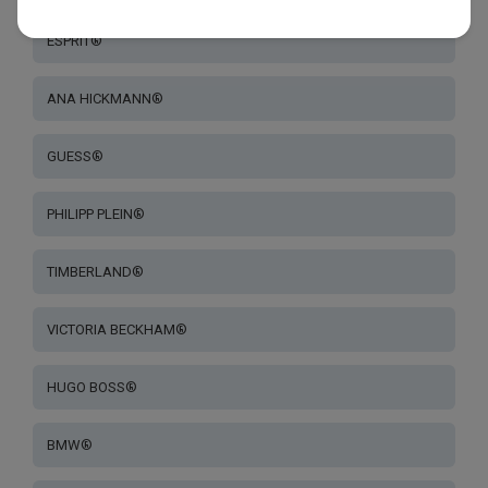
ESPRIT®
ANA HICKMANN®
GUESS®
PHILIPP PLEIN®
TIMBERLAND®
VICTORIA BECKHAM®
HUGO BOSS®
BMW®