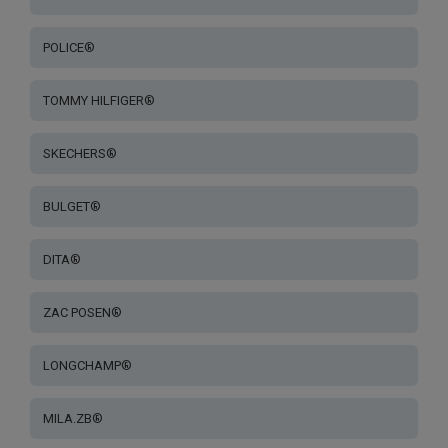
POLICE®
TOMMY HILFIGER®
SKECHERS®
BULGET®
DITA®
ZAC POSEN®
LONGCHAMP®
MILA.ZB®