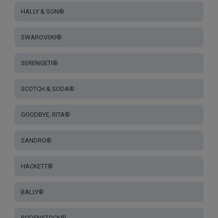
HALLY & SON®
SWAROVSKI®
SERENGETI®
SCOTCH & SODA®
GOODBYE, RITA®
SANDRO®
HACKETT®
BALLY®
RODENSTOCK®