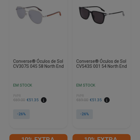
Converse® Óculos de Sol
Converse® Óculos de Sol
CV307S 045 58 North End
CV543S 001 54 North End
EM STOCK
EM STOCK
PVPR
PVPR
O
O
O
O
€
69.00
€
51.35
€
69.00
€
51.35
preço
preço
preço
preço
original
atual
original
atual
-26%
-26%
era:
é:
era:
é:
€69.00.
€51.35.
€69.00.
€51.35.
10% EXTRA,
10% EXTRA,