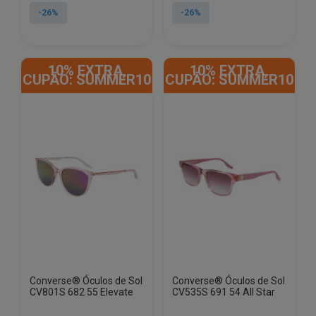
original
atual
original
atual
-26%
-26%
era:
é:
era:
é:
€69.00.
€51.35.
€69.00.
€51.35.
10% EXTRA,
10% EXTRA,
CUPÃO: SUMMER10
CUPÃO: SUMMER10
Converse® Óculos de Sol
Converse® Óculos de Sol
CV801S 682 55 Elevate
CV535S 691 54 All Star