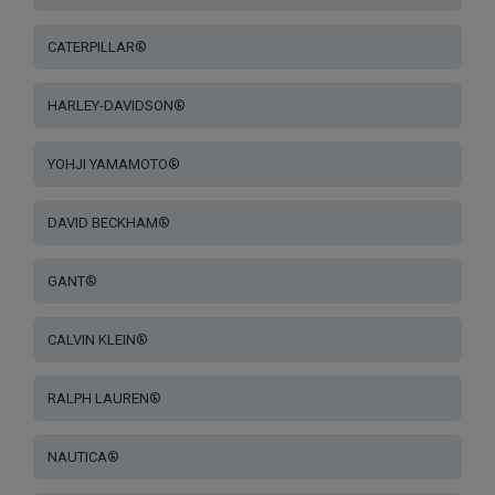
CATERPILLAR®
HARLEY-DAVIDSON®
YOHJI YAMAMOTO®
DAVID BECKHAM®
GANT®
CALVIN KLEIN®
RALPH LAUREN®
NAUTICA®