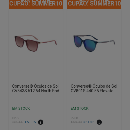
CUPÃO: SUMMER10
CUPÃO: SUMMER10
Converse® Óculos de Sol
Converse® Óculos de Sol
CV543S 612 54 North End
CV801S 440 55 Elevate
EM STOCK
EM STOCK
PVPR
PVPR
O
O
O
O
€
69.00
€
51.35
€
69.00
€
51.35
preço
preço
preço
preço