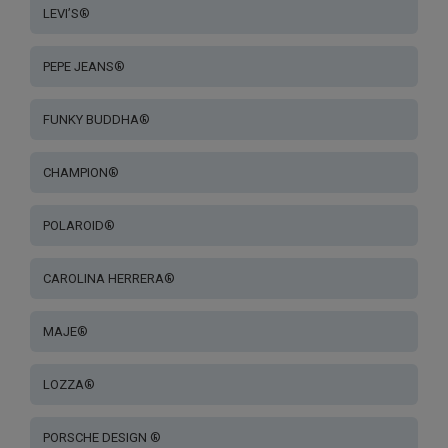
LEVI’S®
PEPE JEANS®
FUNKY BUDDHA®
CHAMPION®
POLAROID®
CAROLINA HERRERA®
MAJE®
LOZZA®
PORSCHE DESIGN ®