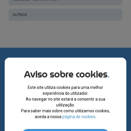
OUTROS
Subscreva a nossa newsletter
Aviso sobre cookies
.
Subscreva as nossas novidades e promoções diárias,
preenchendo o formulário.
Este site utiliza cookies para uma melhor
experiência do utilizador.
SUBSCREVER
Ao navegar no site estará a consentir a sua
utilização.
Para saber mais sobre como utilizamos cookies,
Li e aceito a política de privacidade deste website.
aceda a nossa
página de cookies
.