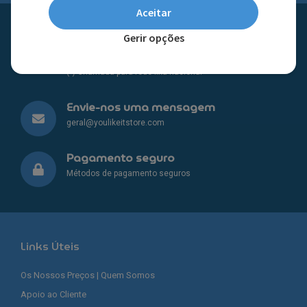
Aceitar
Apoio ao cliente
Gerir opções
+351
224 933 832
(*)
dias úteis entre as 09:00 – 13:00 e 14:00 – 18:00
(*) Chamada para rede fixa nacional
Envie-nos uma mensagem
geral@youlikeitstore.com
Pagamento seguro
Métodos de pagamento seguros
Links Úteis
Os Nossos Preços | Quem Somos
Apoio ao Cliente