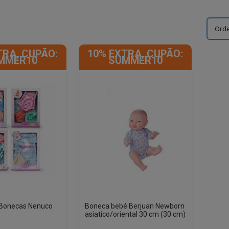
TRA, CUPÃO:
10% EXTRA, CUPÃO:
MMER10
SUMMER10
 Bonecas Nenuco
Boneca bebé Berjuan Newborn
asiatico/oriental 30 cm (30 cm)