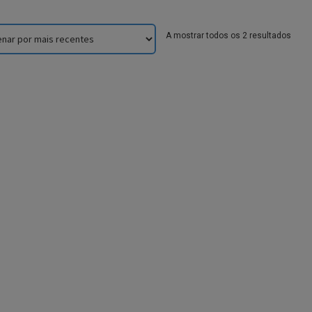
Sorte
A mostrar todos os 2 resultados
by
lates