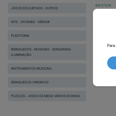
EM STOCK
JOGOS EDUCATIVOS - OUTROS
€
16.10
KITS - OFICINAS - CIÊNCIA
PLASTICINA
Para 
BRINQUEDOS - MUSICAIS - SENSORIAIS -
ILUMINAÇÃO
INSTRUMENTOS MUSICAIS
BRINQUEDOS VARIADOS
PUZZLES - JOGOS DE MESA VÁRIOS IDIOMAS