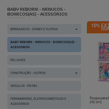
BABY REBORN - NENUCOS -
BONECOS(AS) - ACESSÓRIOS
10% EX
SU
BRINQUEDOS - DISNEY E OUTROS
BABY REBORN - NENUCOS - BONECOS(AS) -
ACESSÓRIOS
PELUCHES
CONSTRUÇÃO - OUTROS
VEÍCULOS - PISTAS
Roupa para
FERRAMENTAS, ELETRODOMÉSTICOS E
(42 cm)
ACESSÓRIOS