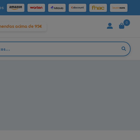
os
0
mendas acima de 95€