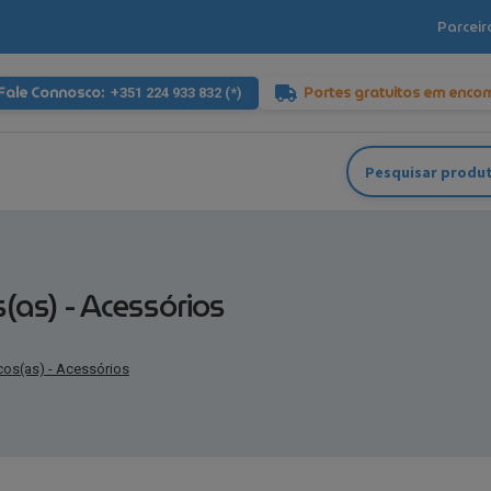
Parceir
Fale Connosco:
Portes gratuitos em enco
+351 224 933 832 (*)
Pesquisar
por:
as) - Acessórios
cos(as) - Acessórios