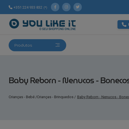
+351 224 933 832
(*)
Produtos
Baby Reborn - Nenucos - Bonecos(
Crianças - Bebé
/
Crianças - Brinquedos
/
Baby Reborn - Nenucos - Bone