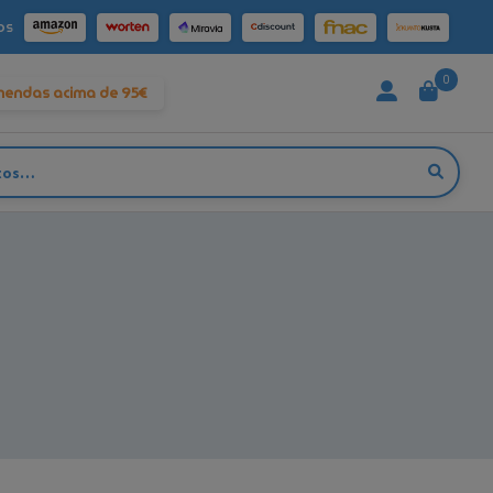
os
0
mendas acima de 95€