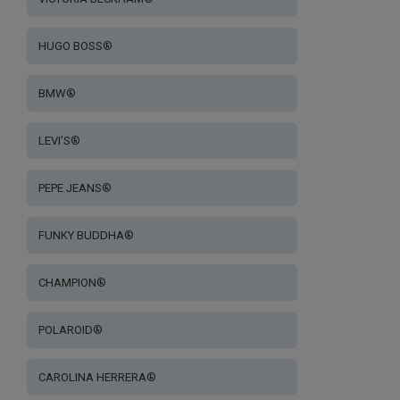
HUGO BOSS®
BMW®
LEVI’S®
PEPE JEANS®
FUNKY BUDDHA®
CHAMPION®
POLAROID®
CAROLINA HERRERA®