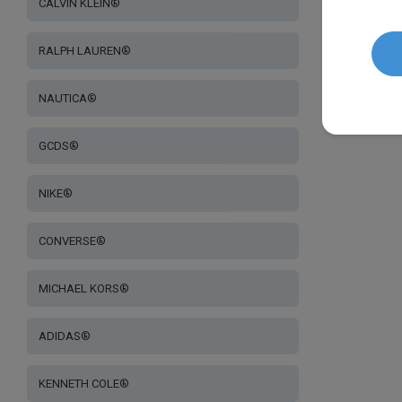
CALVIN KLEIN®
RALPH LAUREN®
NAUTICA®
GCDS®
NIKE®
CONVERSE®
MICHAEL KORS®
ADIDAS®
KENNETH COLE®