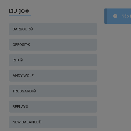
LIU JO®
Não 
BARBOUR®
OPPOSIT®
RH+®
ANDY WOLF
TRUSSARDI®
REPLAY®
NEW BALANCE®