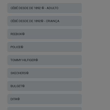
CÉBÉ DESDE DE 1892 ® - ADULTO
CÉBÉ DESDE DE 1892® - CRIANÇA
REEBOK®
POLICE®
TOMMY HILFIGER®
SKECHERS®
BULGET®
DITA®