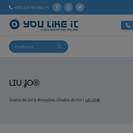
+351 224 933 832
(*)
Produtos
LIU JO®
Óculos de Sol & Armações
/
Óculos de Sol
/
LIU JO®