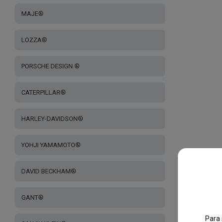
MAJE®
LOZZA®
PORSCHE DESIGN ®
CATERPILLAR®
HARLEY-DAVIDSON®
YOHJI YAMAMOTO®
DAVID BECKHAM®
GANT®
Para 