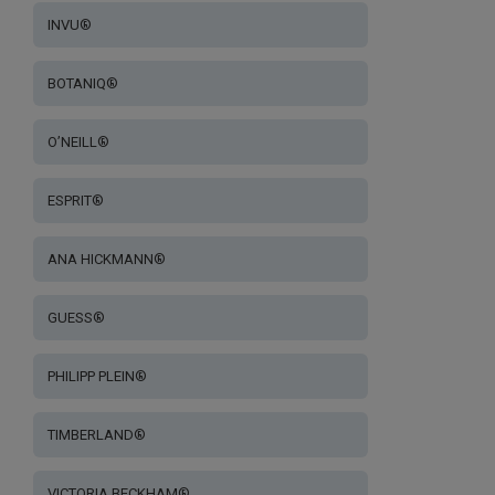
INVU®
BOTANIQ®
O’NEILL®
ESPRIT®
ANA HICKMANN®
GUESS®
PHILIPP PLEIN®
TIMBERLAND®
VICTORIA BECKHAM®