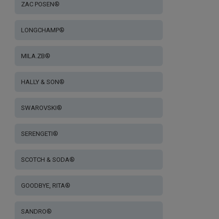
ZAC POSEN®
LONGCHAMP®
MILA.ZB®
HALLY & SON®
SWAROVSKI®
SERENGETI®
SCOTCH & SODA®
GOODBYE, RITA®
SANDRO®