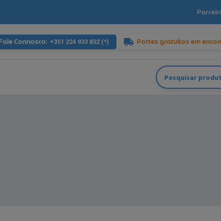
Parceir
Fale Connosco:
Portes gratuitos em enco
+351 224 933 832 (*)
Pesquisar
por: