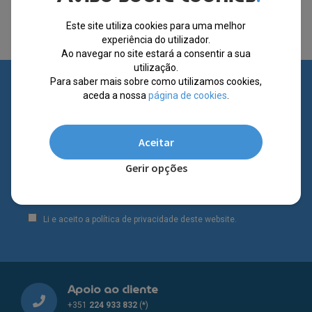
Este site utiliza cookies para uma melhor
experiência do utilizador.
Ao navegar no site estará a consentir a sua
utilização.
Para saber mais sobre como utilizamos cookies,
Subscreva a nossa newsletter
aceda a nossa
página de cookies
.
Subscreva as nossas novidades e promoções diárias,
preenchendo o formulário.
Aceitar
Gerir opções
SUBSCREVER
Li e aceito a política de privacidade deste website.
Apoio ao cliente
+351
224 933 832
(*)