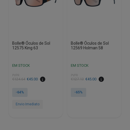
Bolle® Óculos de Sol
Bolle® Óculos de Sol
12575 King 63
12569 Holman 58
EM STOCK
EM STOCK
PVPR
PVPR
O
O
O
O
€
124.64
€
45.00
€
127.13
€
45.00
preço
preço
preço
preço
original
atual
original
atual
-64%
-65%
era:
é:
era:
é:
€124.64.
€45.00.
€127.13.
€45.00.
Envio Imediato