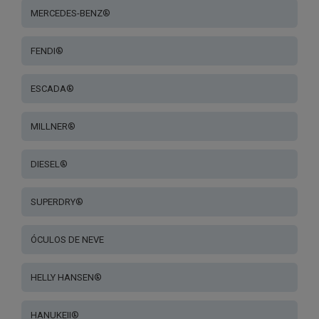
MERCEDES-BENZ®
FENDI®
ESCADA®
MILLNER®
DIESEL®
SUPERDRY®
ÓCULOS DE NEVE
HELLY HANSEN®
HANUKEII®