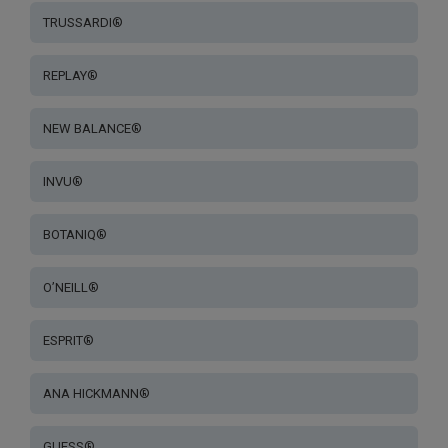
TRUSSARDI®
REPLAY®
NEW BALANCE®
INVU®
BOTANIQ®
O’NEILL®
ESPRIT®
ANA HICKMANN®
GUESS®