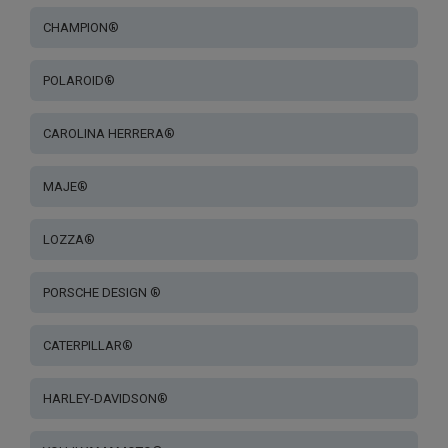
CHAMPION®
POLAROID®
CAROLINA HERRERA®
MAJE®
LOZZA®
PORSCHE DESIGN ®
CATERPILLAR®
HARLEY-DAVIDSON®