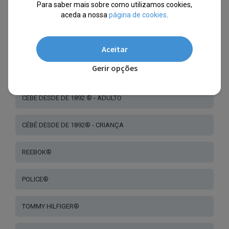
Para saber mais sobre como utilizamos cookies,
aceda a nossa
página de cookies
.
MICHAEL KORS®
ADIDAS®
Aceitar
Gerir opções
KENNETH COLE®
CÉBÉ DESDE DE 1892 ® - ADULTO
CÉBÉ DESDE DE 1892® - CRIANÇA
REEBOK®
POLICE®
TOMMY HILFIGER®