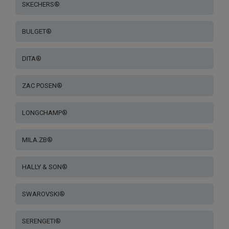
SKECHERS®
BULGET®
DITA®
ZAC POSEN®
LONGCHAMP®
MILA.ZB®
HALLY & SON®
SWAROVSKI®
SERENGETI®