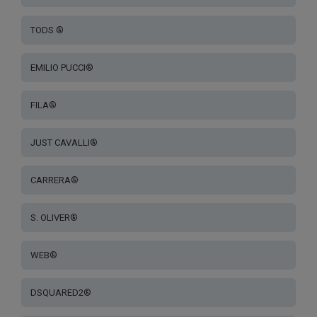
TODS ®
EMILIO PUCCI®
FILA®
JUST CAVALLI®
CARRERA®
S. OLIVER®
WEB®
DSQUARED2®