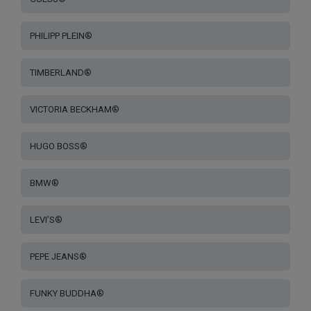
PHILIPP PLEIN®
TIMBERLAND®
VICTORIA BECKHAM®
HUGO BOSS®
BMW®
LEVI’S®
PEPE JEANS®
FUNKY BUDDHA®