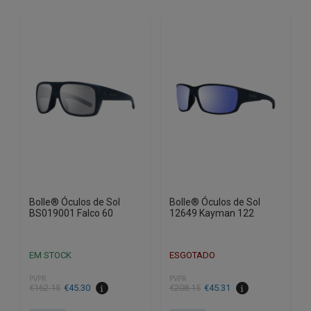
Bolle® Óculos de Sol
Bolle® Óculos de Sol
BS019001 Falco 60
12649 Kayman 122
EM STOCK
ESGOTADO
PVPR
PVPR
O
O
O
O
€
162.15
€
45.30
€
208.15
€
45.31
preço
preço
preço
preço