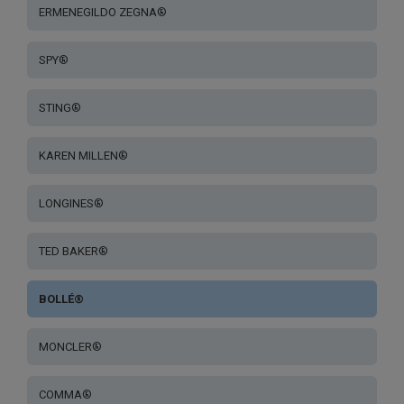
ERMENEGILDO ZEGNA®
SPY®
STING®
KAREN MILLEN®
LONGINES®
TED BAKER®
BOLLÉ®
MONCLER®
COMMA®