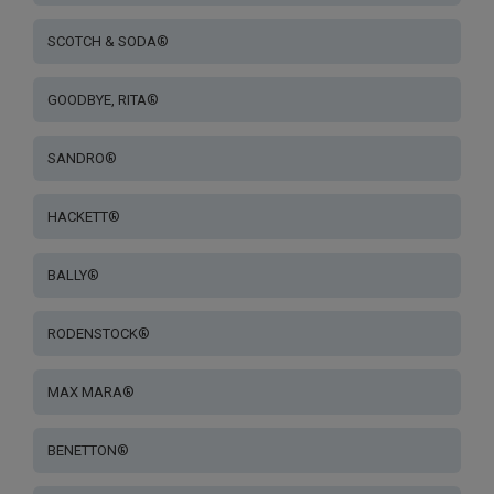
SCOTCH & SODA®
GOODBYE, RITA®
SANDRO®
HACKETT®
BALLY®
RODENSTOCK®
MAX MARA®
BENETTON®