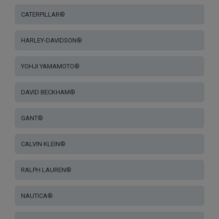
CATERPILLAR®
HARLEY-DAVIDSON®
YOHJI YAMAMOTO®
DAVID BECKHAM®
GANT®
CALVIN KLEIN®
RALPH LAUREN®
NAUTICA®