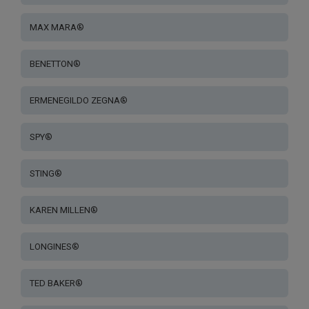
MAX MARA®
BENETTON®
ERMENEGILDO ZEGNA®
SPY®
STING®
KAREN MILLEN®
LONGINES®
TED BAKER®