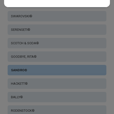
HALLY & SON®
SWAROVSKI®
SERENGETI®
SCOTCH & SODA®
GOODBYE, RITA®
SANDRO®
HACKETT®
BALLY®
RODENSTOCK®