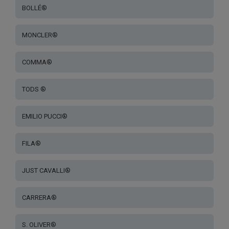
BOLLÉ®
MONCLER®
COMMA®
TODS ®
EMILIO PUCCI®
FILA®
JUST CAVALLI®
CARRERA®
S. OLIVER®