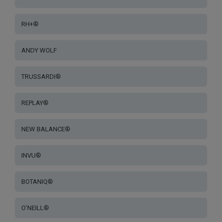
RH+®
ANDY WOLF
TRUSSARDI®
REPLAY®
NEW BALANCE®
INVU®
BOTANIQ®
O’NEILL®