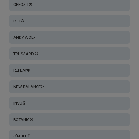
OPPOSIT®
RH+®
ANDY WOLF
TRUSSARDI®
REPLAY®
NEW BALANCE®
INVU®
BOTANIQ®
O’NEILL®