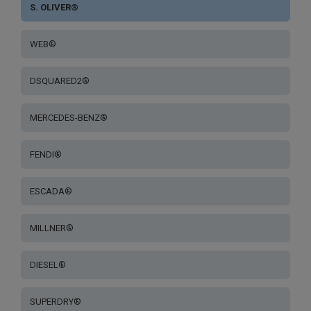
S. OLIVER®
WEB®
DSQUARED2®
MERCEDES-BENZ®
FENDI®
ESCADA®
MILLNER®
DIESEL®
SUPERDRY®