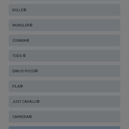
BOLLÉ®
MONCLER®
COMMA®
TODS ®
EMILIO PUCCI®
FILA®
JUST CAVALLI®
CARRERA®