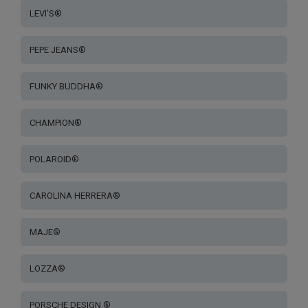
LEVI’S®
PEPE JEANS®
FUNKY BUDDHA®
CHAMPION®
POLAROID®
CAROLINA HERRERA®
MAJE®
LOZZA®
PORSCHE DESIGN ®