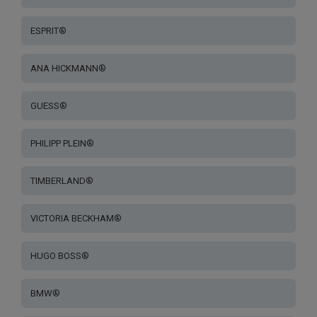
ESPRIT®
ANA HICKMANN®
GUESS®
PHILIPP PLEIN®
TIMBERLAND®
VICTORIA BECKHAM®
HUGO BOSS®
BMW®