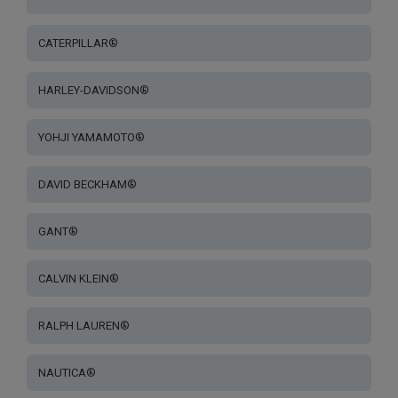
CATERPILLAR®
HARLEY-DAVIDSON®
YOHJI YAMAMOTO®
DAVID BECKHAM®
GANT®
CALVIN KLEIN®
RALPH LAUREN®
NAUTICA®