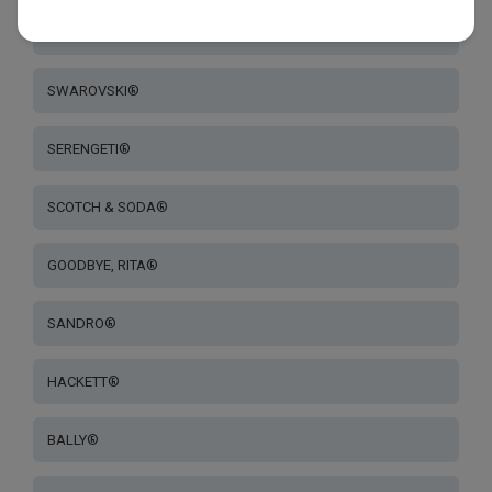
HALLY & SON®
SWAROVSKI®
SERENGETI®
SCOTCH & SODA®
GOODBYE, RITA®
SANDRO®
HACKETT®
BALLY®