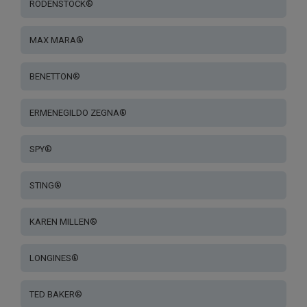
RODENSTOCK®
MAX MARA®
BENETTON®
ERMENEGILDO ZEGNA®
SPY®
STING®
KAREN MILLEN®
LONGINES®
TED BAKER®