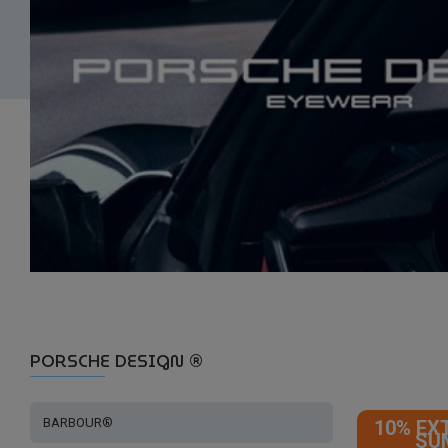
PORSCHE DESIGN ®
BARBOUR®
10% EX
SU