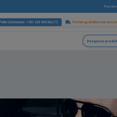
Parceir
Fale Connosco:
Portes gratuitos em enco
+351 224 933 832 (*)
Pesquisar
por: