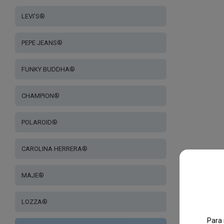
LEVI’S®
PEPE JEANS®
FUNKY BUDDHA®
CHAMPION®
POLAROID®
CAROLINA HERRERA®
MAJE®
LOZZA®
Para 