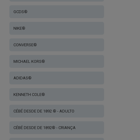
GCDS®
NIKE®
CONVERSE®
MICHAEL KORS®
ADIDAS®
KENNETH COLE®
CÉBÉ DESDE DE 1892 ® - ADULTO
CÉBÉ DESDE DE 1892® - CRIANÇA