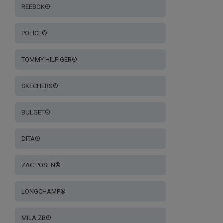
REEBOK®
POLICE®
TOMMY HILFIGER®
SKECHERS®
BULGET®
DITA®
ZAC POSEN®
LONGCHAMP®
MILA.ZB®