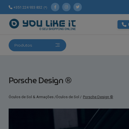
+351 224 933 832
(*)
Produtos
Porsche Design ®
Óculos de Sol & Armações
/
Óculos de Sol
/
Porsche Design ®