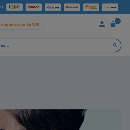
os
0
mendas acima de 95€