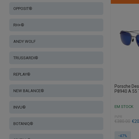
OPPOSIT®
RH+®
ANDY WOLF
TRUSSARDI®
REPLAY®
Porsche Des
NEW BALANCE®
P8940 A 55 
EM STOCK
INVU®
PVPR
O
O
€
380.00
€
20
BOTANIQ®
preço
preço
original
atual
-47%