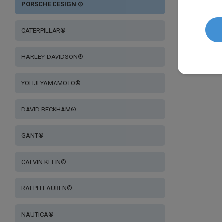
PORSCHE DESIGN ®
CATERPILLAR®
HARLEY-DAVIDSON®
YOHJI YAMAMOTO®
DAVID BECKHAM®
GANT®
CALVIN KLEIN®
RALPH LAUREN®
NAUTICA®