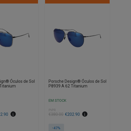
ign® Óculos de Sol
Porsche Design® Óculos de Sol
Titanium
P8939 A 62 Titanium
EM STOCK
PVPR
O
O
2.90
€
380.00
€
202.90
preço
preço
original
atual
-47%