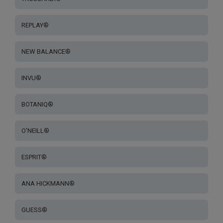
REPLAY®
NEW BALANCE®
INVU®
BOTANIQ®
O’NEILL®
ESPRIT®
ANA HICKMANN®
GUESS®