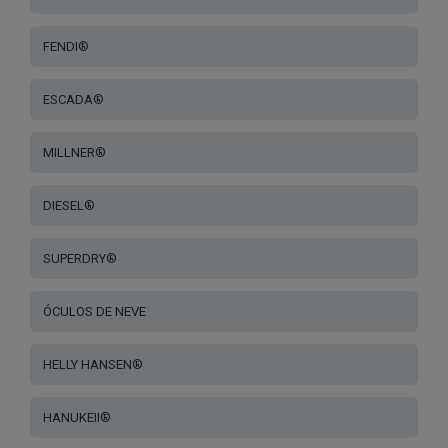
FENDI®
ESCADA®
MILLNER®
DIESEL®
SUPERDRY®
ÓCULOS DE NEVE
HELLY HANSEN®
HANUKEII®