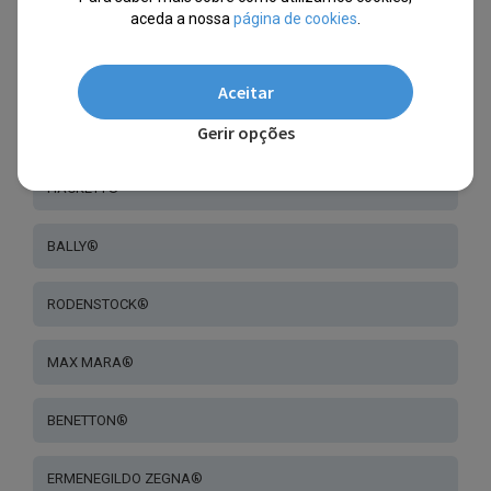
SCOTCH & SODA®
aceda a nossa
página de cookies
.
GOODBYE, RITA®
Aceitar
Gerir opções
SANDRO®
HACKETT®
BALLY®
RODENSTOCK®
MAX MARA®
BENETTON®
ERMENEGILDO ZEGNA®