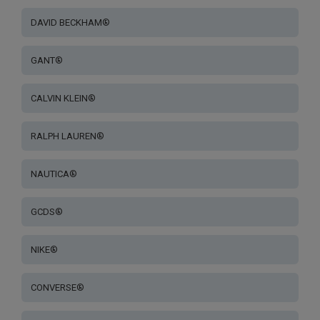
DAVID BECKHAM®
GANT®
CALVIN KLEIN®
RALPH LAUREN®
NAUTICA®
GCDS®
NIKE®
CONVERSE®