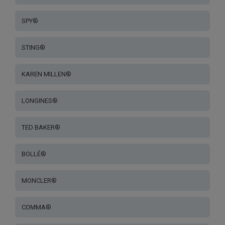
SPY®
STING®
KAREN MILLEN®
LONGINES®
TED BAKER®
BOLLÉ®
MONCLER®
COMMA®