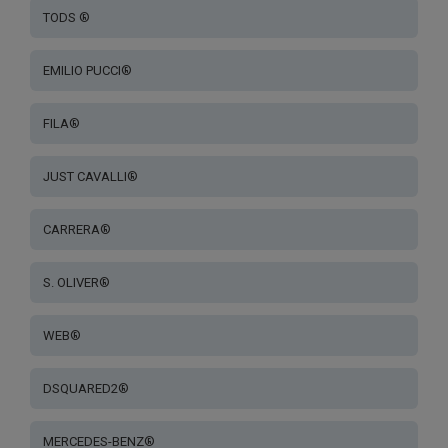
TODS ®
EMILIO PUCCI®
FILA®
JUST CAVALLI®
CARRERA®
S. OLIVER®
WEB®
DSQUARED2®
MERCEDES-BENZ®