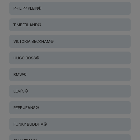
PHILIPP PLEIN®
TIMBERLAND®
VICTORIA BECKHAM®
HUGO BOSS®
BMW®
LEVI’S®
PEPE JEANS®
FUNKY BUDDHA®