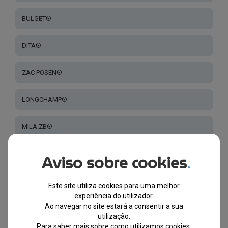
BULGET®
DITA®
ZAC POSEN®
LONGCHAMP®
MILA.ZB®
HALLY & SON®
Aviso sobre cookies
.
SWAROVSKI®
Este site utiliza cookies para uma melhor
experiência do utilizador.
Ao navegar no site estará a consentir a sua
SERENGETI®
utilização.
Para saber mais sobre como utilizamos cookies,