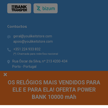
Contactos
geral@youlikeitstore.com
apoio@youlikeitstore.com
+351 224 933 832
(*) Chamada para rede fixa nacional
Rua Óscar da Silva, nº 213 4200-434
Porto - Portugal
OS RELÓGIOS MAIS VENDIDOS PARA
ELE E PARA ELA! OFERTA POWER
BANK 10000 mAh
© You Like It 2026 - Todos os direitos reservados. Loja online by
Site.pt