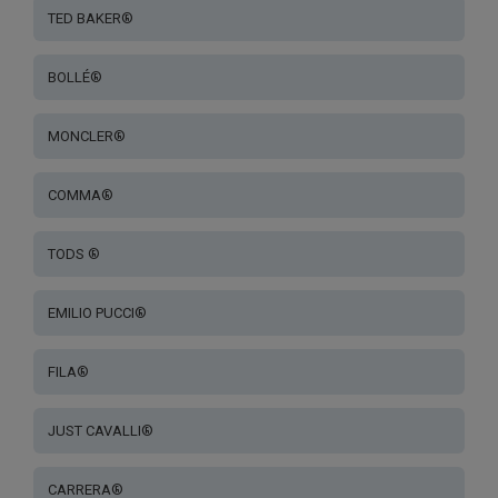
TED BAKER®
BOLLÉ®
MONCLER®
COMMA®
TODS ®
EMILIO PUCCI®
FILA®
JUST CAVALLI®
CARRERA®