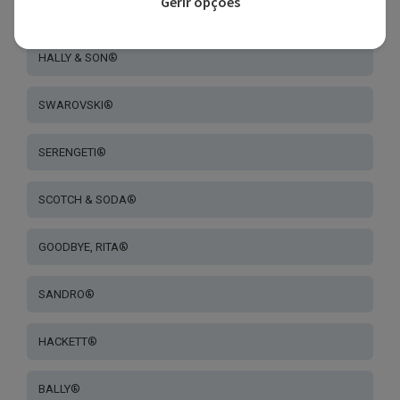
Gerir opções
MILA.ZB®
HALLY & SON®
SWAROVSKI®
SERENGETI®
SCOTCH & SODA®
GOODBYE, RITA®
SANDRO®
HACKETT®
BALLY®