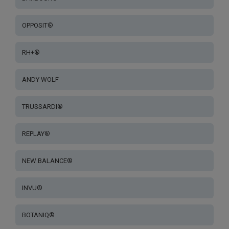
OPPOSIT®
RH+®
ANDY WOLF
TRUSSARDI®
REPLAY®
NEW BALANCE®
INVU®
BOTANIQ®