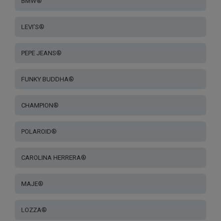
BMW®
LEVI’S®
PEPE JEANS®
FUNKY BUDDHA®
CHAMPION®
POLAROID®
CAROLINA HERRERA®
MAJE®
LOZZA®