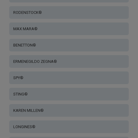
RODENSTOCK®
MAX MARA®
BENETTON®
ERMENEGILDO ZEGNA®
SPY®
STING®
KAREN MILLEN®
LONGINES®