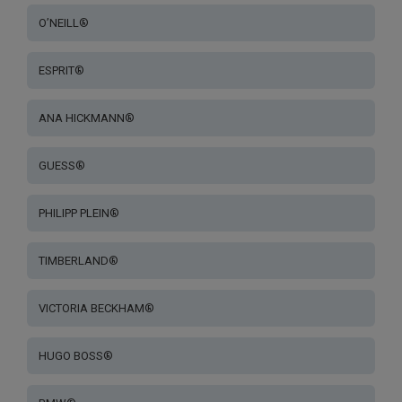
O’NEILL®
ESPRIT®
ANA HICKMANN®
GUESS®
PHILIPP PLEIN®
TIMBERLAND®
VICTORIA BECKHAM®
HUGO BOSS®