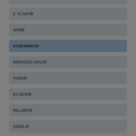
S. OLIVER®
WEB®
DSQUARED2®
MERCEDES-BENZ®
FENDI®
ESCADA®
MILLNER®
DIESEL®