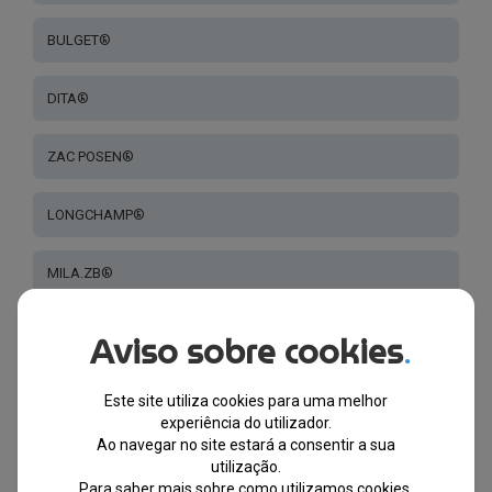
BULGET®
DITA®
ZAC POSEN®
LONGCHAMP®
MILA.ZB®
HALLY & SON®
Aviso sobre cookies
.
SWAROVSKI®
Este site utiliza cookies para uma melhor
experiência do utilizador.
Ao navegar no site estará a consentir a sua
SERENGETI®
utilização.
Para saber mais sobre como utilizamos cookies,