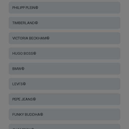
PHILIPP PLEIN®
TIMBERLAND®
VICTORIA BECKHAM®
HUGO BOSS®
BMW®
LEVI’S®
PEPE JEANS®
FUNKY BUDDHA®