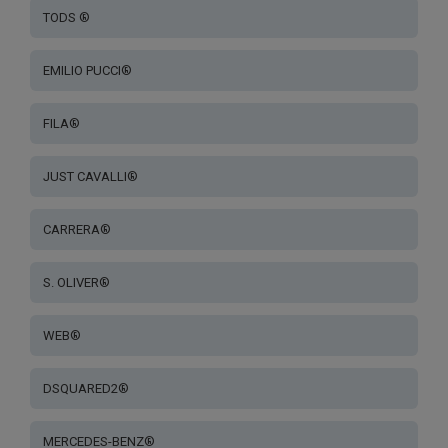
TODS ®
EMILIO PUCCI®
FILA®
JUST CAVALLI®
CARRERA®
S. OLIVER®
WEB®
DSQUARED2®
MERCEDES-BENZ®