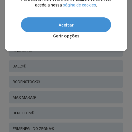
SCOTCH & SODA®
aceda a nossa
página de cookies
.
GOODBYE, RITA®
Aceitar
Gerir opções
SANDRO®
HACKETT®
BALLY®
RODENSTOCK®
MAX MARA®
BENETTON®
ERMENEGILDO ZEGNA®