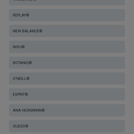
REPLAY®
NEW BALANCE®
INVU®
BOTANIQ®
O’NEILL®
ESPRIT®
ANA HICKMANN®
GUESS®