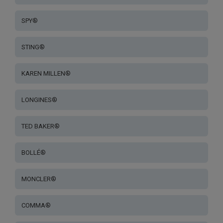
SPY®
STING®
KAREN MILLEN®
LONGINES®
TED BAKER®
BOLLÉ®
MONCLER®
COMMA®