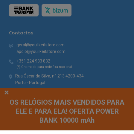
Contactos
geral@youlikeitstore.com
apoio@youlikeitstore.com
+351 224 933 832
(*) Chamada para rede fixa nacional
Rua Óscar da Silva, nº 213 4200-434
Porto - Portugal
OS RELÓGIOS MAIS VENDIDOS PARA
ELE E PARA ELA! OFERTA POWER
BANK 10000 mAh
© You Like It 2026 - Todos os direitos reservados. Loja online by
Site.pt