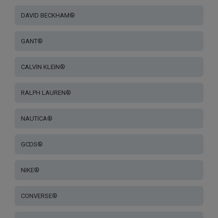
DAVID BECKHAM®
GANT®
CALVIN KLEIN®
RALPH LAUREN®
NAUTICA®
GCDS®
NIKE®
CONVERSE®