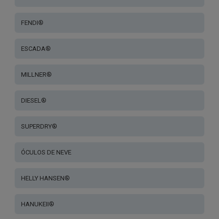
FENDI®
ESCADA®
MILLNER®
DIESEL®
SUPERDRY®
ÓCULOS DE NEVE
HELLY HANSEN®
HANUKEII®