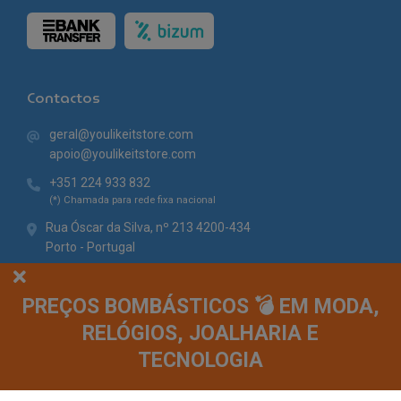
Contactos
geral@youlikeitstore.com
apoio@youlikeitstore.com
+351 224 933 832
(*) Chamada para rede fixa nacional
Rua Óscar da Silva, nº 213 4200-434
Porto - Portugal
PREÇOS BOMBÁSTICOS 💣 EM MODA,
RELÓGIOS, JOALHARIA E
TECNOLOGIA
© You Like It 2026 - Todos os direitos reservados. Loja online by
Site.pt