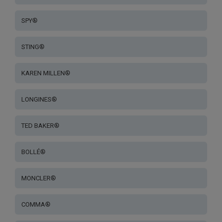
SPY®
STING®
KAREN MILLEN®
LONGINES®
TED BAKER®
BOLLÉ®
MONCLER®
COMMA®