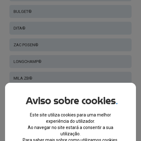
BULGET®
DITA®
ZAC POSEN®
LONGCHAMP®
MILA.ZB®
HALLY & SON®
Aviso sobre cookies
.
SWAROVSKI®
Este site utiliza cookies para uma melhor
experiência do utilizador.
Ao navegar no site estará a consentir a sua
SERENGETI®
utilização.
Para saber mais sobre como utilizamos cookies,