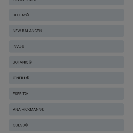
REPLAY®
NEW BALANCE®
INVU®
BOTANIQ®
O’NEILL®
ESPRIT®
ANA HICKMANN®
GUESS®