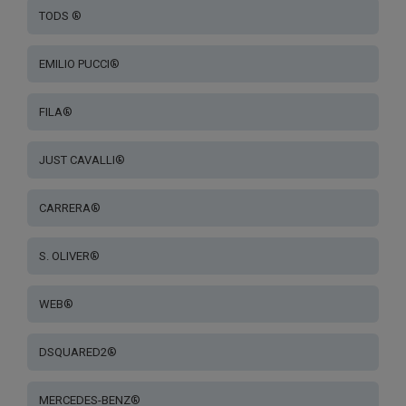
TODS ®
EMILIO PUCCI®
FILA®
JUST CAVALLI®
CARRERA®
S. OLIVER®
WEB®
DSQUARED2®
MERCEDES-BENZ®