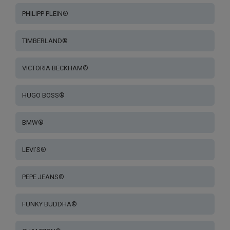
PHILIPP PLEIN®
TIMBERLAND®
VICTORIA BECKHAM®
HUGO BOSS®
BMW®
LEVI’S®
PEPE JEANS®
FUNKY BUDDHA®