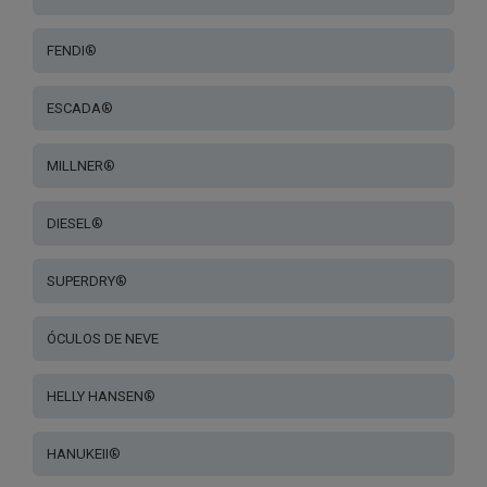
FENDI®
ESCADA®
MILLNER®
DIESEL®
SUPERDRY®
ÓCULOS DE NEVE
HELLY HANSEN®
HANUKEII®