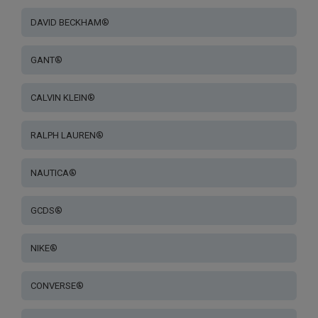
DAVID BECKHAM®
GANT®
CALVIN KLEIN®
RALPH LAUREN®
NAUTICA®
GCDS®
NIKE®
CONVERSE®