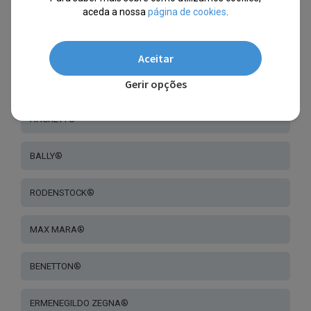
SCOTCH & SODA®
aceda a nossa
página de cookies
.
GOODBYE, RITA®
Aceitar
Gerir opções
SANDRO®
HACKETT®
BALLY®
RODENSTOCK®
MAX MARA®
BENETTON®
ERMENEGILDO ZEGNA®