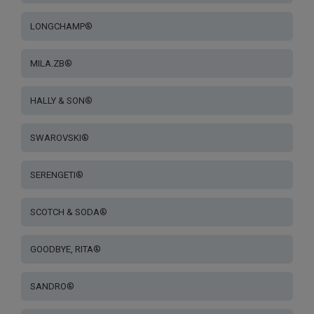
LONGCHAMP®
MILA.ZB®
HALLY & SON®
SWAROVSKI®
SERENGETI®
SCOTCH & SODA®
GOODBYE, RITA®
SANDRO®