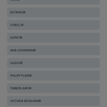
BOTANIQ®
O’NEILL®
ESPRIT®
ANA HICKMANN®
GUESS®
PHILIPP PLEIN®
TIMBERLAND®
VICTORIA BECKHAM®