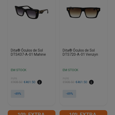
Dita® Óculos de Sol
Dita® Óculos de Sol
DTS437-A-01 Mahine
DTS720-A-01 Venzyn
EM STOCK
EM STOCK
PVPR
PVPR
O
O
O
O
€
908.50
€
461.50
€
908.50
€
461.50
preço
preço
preço
preço
original
atual
original
atual
-49%
-49%
era:
é:
era:
é:
€908.50.
€461.50.
€908.50.
€461.50.
10% EXTRA,
10% EXTRA,