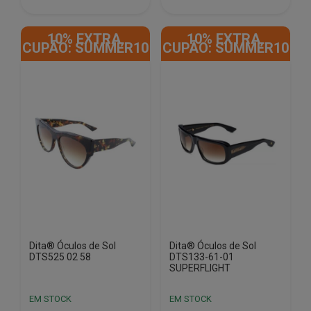
€908.50.
€511.69.
€908.50.
€511.69.
10% EXTRA,
10% EXTRA,
CUPÃO: SUMMER10
CUPÃO: SUMMER10
Dita® Óculos de Sol
Dita® Óculos de Sol
DTS525 02 58
DTS133-61-01
SUPERFLIGHT
EM STOCK
EM STOCK