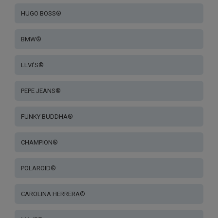
HUGO BOSS®
BMW®
LEVI’S®
PEPE JEANS®
FUNKY BUDDHA®
CHAMPION®
POLAROID®
CAROLINA HERRERA®