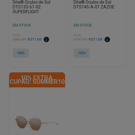
Dita® Óculos de Sol
Dita® Óculos de Sol
DTS133-61-02
DTS145-A-01 ZAZOE
SUPERFLIGHT
EM STOCK
EM STOCK
PVPR
PVPR
O
O
O
O
€
803.85
€
511.69
€
747.50
€
511.69
preço
preço
preço
preço
original
atual
original
atual
-36%
-32%
era:
é:
era:
é:
€803.85.
€511.69.
€747.50.
€511.69.
10% EXTRA,
CUPÃO: SUMMER10