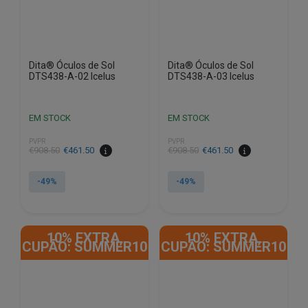
Dita® Óculos de Sol
Dita® Óculos de Sol
DTS438-A-02 Icelus
DTS438-A-03 Icelus
EM STOCK
EM STOCK
PVPR
PVPR
O
O
O
O
€
908.50
€
461.50
€
908.50
€
461.50
preço
preço
preço
preço
original
atual
original
atual
-49%
-49%
era:
é:
era:
é:
€908.50.
€461.50.
€908.50.
€461.50.
10% EXTRA,
10% EXTRA,
CUPÃO: SUMMER10
CUPÃO: SUMMER10