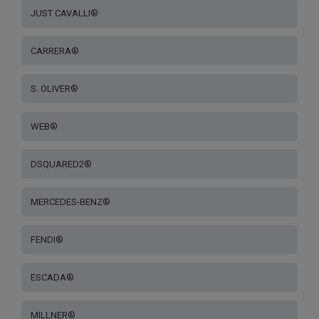
JUST CAVALLI®
CARRERA®
S. OLIVER®
WEB®
DSQUARED2®
MERCEDES-BENZ®
FENDI®
ESCADA®
MILLNER®