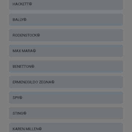
HACKETT®
BALLY®
RODENSTOCK®
MAX MARA®
BENETTON®
ERMENEGILDO ZEGNA®
SPY®
STING®
KAREN MILLEN®