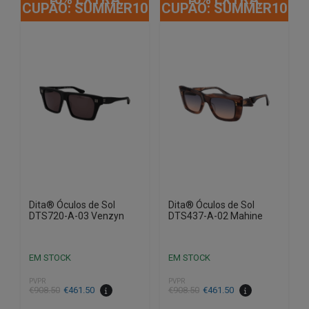
CUPÃO: SUMMER10
CUPÃO: SUMMER10
Dita® Óculos de Sol
Dita® Óculos de Sol
DTS720-A-03 Venzyn
DTS437-A-02 Mahine
EM STOCK
EM STOCK
PVPR
PVPR
O
O
O
O
€
908.50
€
461.50
€
908.50
€
461.50
preço
preço
preço
preço