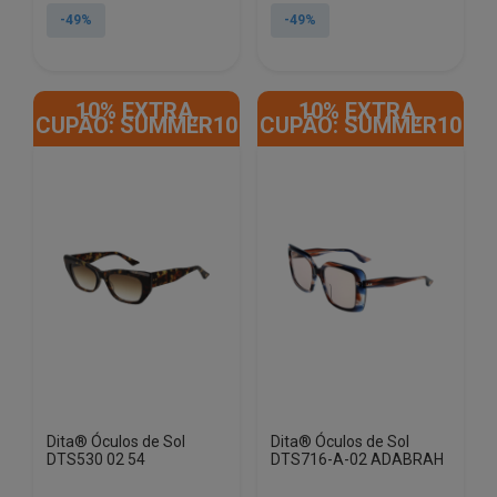
original
atual
original
atual
-49%
-49%
era:
é:
era:
é:
€908.50.
€461.50.
€908.50.
€461.50.
10% EXTRA,
10% EXTRA,
CUPÃO: SUMMER10
CUPÃO: SUMMER10
Dita® Óculos de Sol
Dita® Óculos de Sol
DTS530 02 54
DTS716-A-02 ADABRAH