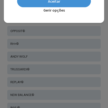
Aceitar
DITA®
Gerir opções
BARBOUR®
OPPOSIT®
RH+®
ANDY WOLF
TRUSSARDI®
REPLAY®
NEW BALANCE®
INVU®