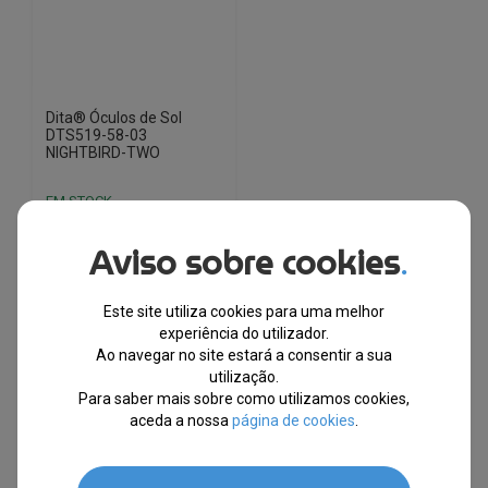
Dita® Óculos de Sol
DTS519-58-03
NIGHTBIRD-TWO
EM STOCK
PVPR
Aviso sobre cookies
O
O
.
€
747.50
€
511.69
preço
preço
original
atual
-32%
Este site utiliza cookies para uma melhor
era:
é:
experiência do utilizador.
€747.50.
€511.69.
Ao navegar no site estará a consentir a sua
utilização.
Para saber mais sobre como utilizamos cookies,
aceda a nossa
página de cookies
.