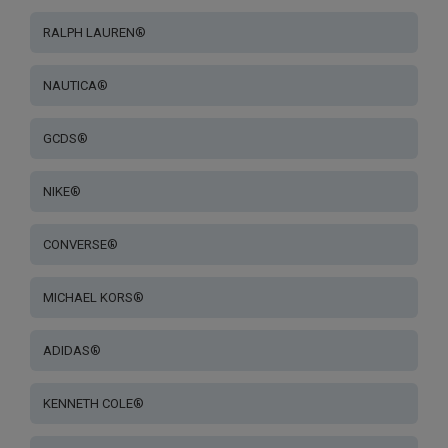
RALPH LAUREN®
NAUTICA®
GCDS®
NIKE®
CONVERSE®
MICHAEL KORS®
ADIDAS®
KENNETH COLE®