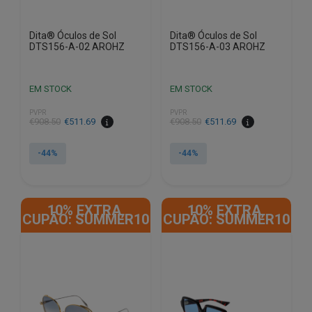
Dita® Óculos de Sol
Dita® Óculos de Sol
DTS156-A-02 AROHZ
DTS156-A-03 AROHZ
EM STOCK
EM STOCK
PVPR
PVPR
O
O
O
O
€
908.50
€
511.69
€
908.50
€
511.69
preço
preço
preço
preço
original
atual
original
atual
-44%
-44%
era:
é:
era:
é:
€908.50.
€511.69.
€908.50.
€511.69.
10% EXTRA,
10% EXTRA,
CUPÃO: SUMMER10
CUPÃO: SUMMER10