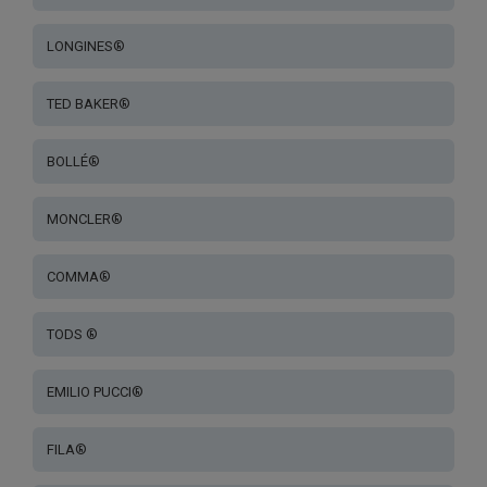
LONGINES®
TED BAKER®
BOLLÉ®
MONCLER®
COMMA®
TODS ®
EMILIO PUCCI®
FILA®