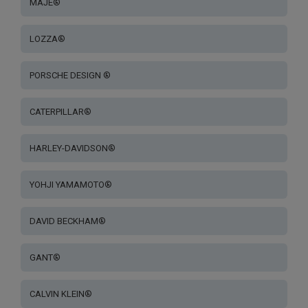
MAJE®
LOZZA®
PORSCHE DESIGN ®
CATERPILLAR®
HARLEY-DAVIDSON®
YOHJI YAMAMOTO®
DAVID BECKHAM®
GANT®
CALVIN KLEIN®