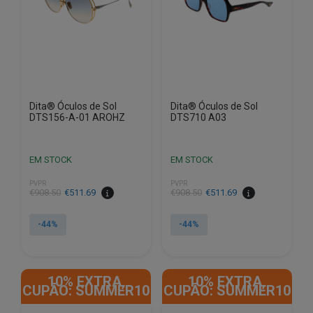
Dita® Óculos de Sol
Dita® Óculos de Sol
DTS156-A-01 AROHZ
DTS710 A03
EM STOCK
EM STOCK
PVPR
PVPR
O
O
O
O
€
908.50
€
511.69
€
908.50
€
511.69
preço
preço
preço
preço
original
atual
original
atual
-44%
-44%
era:
é:
era:
é:
€908.50.
€511.69.
€908.50.
€511.69.
10% EXTRA,
10% EXTRA,
CUPÃO: SUMMER10
CUPÃO: SUMMER10