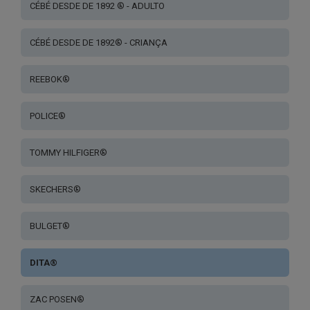
CÉBÉ DESDE DE 1892 ® - ADULTO
CÉBÉ DESDE DE 1892® - CRIANÇA
REEBOK®
POLICE®
TOMMY HILFIGER®
SKECHERS®
BULGET®
DITA®
ZAC POSEN®